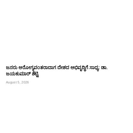
ಜನರು ಆರೋಗ್ಯವಂತರಾದಾಗ ದೇಶದ ಅಭಿವೃದ್ಧಿಗೆ ಸಾಧ್ಯ: ಡಾ.
ಜಯಕುಮಾರ್ ಶೆಟ್ಟಿ
August 5, 2026