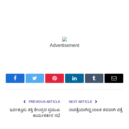
Advertisement
Facebook
Twitter
Pinterest
LinkedIn
Tumblr
Email
PREVIOUS ARTICLE
NEXT ARTICLE
ಇರ್ವತ್ತೂರು ಶಕ್ತಿ ಕೇಂದ್ರದ ಪ್ರಮುಖ
ನಾಪತ್ತೆಯಾಗಿದ್ದ ಬಾಲಕ ಶವವಾಗಿ ಪತ್ತೆ
ಕಾರ್ಯಕರ್ತರ ಸಭೆ