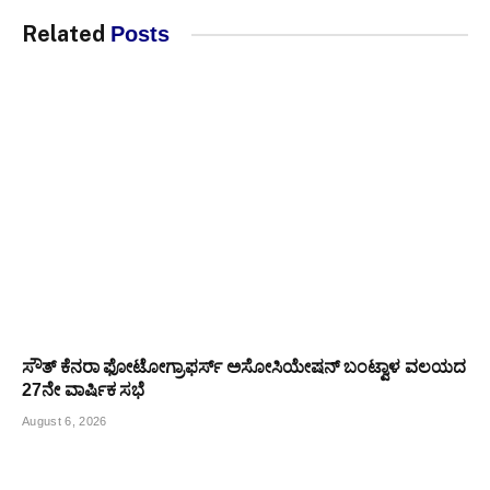
Related
Posts
ಸೌತ್ ಕೆನರಾ ಫೋಟೋಗ್ರಾಫರ್ಸ್ ಅಸೋಸಿಯೇಷನ್ ಬಂಟ್ವಾಳ ವಲಯದ
27ನೇ ವಾರ್ಷಿಕ ಸಭೆ
August 6, 2026