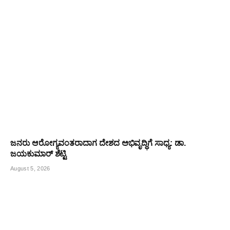
ಜನರು ಆರೋಗ್ಯವಂತರಾದಾಗ ದೇಶದ ಅಭಿವೃದ್ಧಿಗೆ ಸಾಧ್ಯ: ಡಾ.
ಜಯಕುಮಾರ್ ಶೆಟ್ಟಿ
August 5, 2026