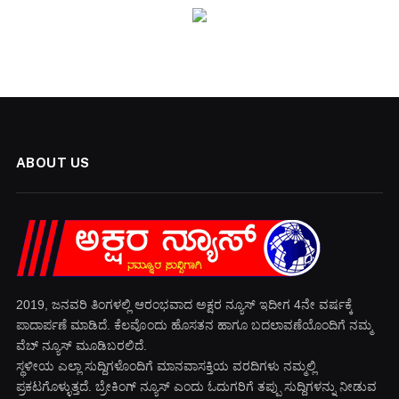
ABOUT US
2019, ಜನವರಿ‌ ತಿಂಗಳಲ್ಲಿ ಆರಂಭವಾದ ಅಕ್ಷರ ನ್ಯೂಸ್ ಇದೀಗ 4ನೇ ವರ್ಷಕ್ಕೆ
ಪಾದಾರ್ಪಣೆ ಮಾಡಿದೆ. ಕೆಲವೊಂದು ಹೊಸತನ ಹಾಗೂ ಬದಲಾವಣೆಯೊಂದಿಗೆ ನಮ್ಮ
ವೆಬ್ ನ್ಯೂಸ್ ಮೂಡಿಬರಲಿದೆ.
ಸ್ಥಳೀಯ ಎಲ್ಲಾ ಸುದ್ದಿಗಳೊಂದಿಗೆ ಮಾನವಾಸಕ್ತಿಯ ವರದಿಗಳು ನಮ್ಮಲ್ಲಿ
ಪ್ರಕಟಗೊಳ್ಳುತ್ತದೆ. ಬ್ರೇಕಿಂಗ್ ನ್ಯೂಸ್ ಎಂದು ಓದುಗರಿಗೆ ತಪ್ಪು ಸುದ್ದಿಗಳನ್ನು ನೀಡುವ