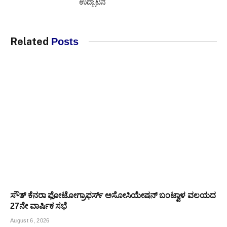
ಉದ್ಘಾಟನೆ
Related
Posts
ಸೌತ್ ಕೆನರಾ ಫೋಟೋಗ್ರಾಫರ್ಸ್ ಅಸೋಸಿಯೇಷನ್ ಬಂಟ್ವಾಳ ವಲಯದ
27ನೇ ವಾರ್ಷಿಕ ಸಭೆ
August 6, 2026