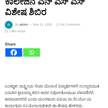
ಕಾಲೇಜಿನ ಎನ್ ಎಸ್ ಎಸ್
ವಿಶೇಷ ಶಿಬಿರ
By
admin
May 14, 2026
No Comments
1 Min Read
Share
ಬಂಟ್ವಾಳ: ರಾಷ್ಟ್ರೀಯ ಸೇವಾ ಯೋಜನೆ ವಿದ್ಯಾರ್ಥಿಗಳಿಗೆ ಸಂಸ್ಕಾರಯುತ
ಬದುಕಿನ ಕ್ರಮವನ್ನು ಕಲಿಸಿ ಅವರ ಸರ್ವೋತೋಮುಖ ಬೆಳವಣಿಗೆಗೆ
ಕಾರಣವಾಗಲಿದೆ ಎಂದು ಮಂಗಳೂರು ವಿವಿಯ ರಾ.ಸೇ.ಯೋ ಯ
ಕಾರ್ಯಕ್ರಮ ಸಂಯೋಜನಾಧಿಕಾರಿ ಡಾ.ಶೇಷಪ್ಪ ಹೇಳಿದರು.