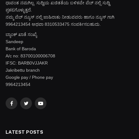
ಧಾವಂತ ನಮಗಿಲ್ಲ. ಸುದ್ದಿಯ ಖಚಿತತೆಯ ಬಳಿಕವೇ ವೆಬ್ ನಲ್ಲಿ ಸುದ್ದಿ
ಪ್ರಕಟಗೊಳ್ಳುತ್ತದೆ.
ನಮ್ಮ ವೆಬ್ ನ್ಯೂಸ್ ನಲ್ಲಿ ಜಾಹಿರಾತು ನೀಡುವವರು ಹಾಗೂ ನ್ಯೂಸ್ ಗಾಗಿ
9964213454 ಅಥವಾ 8310533475 ಸಂಪರ್ಕಿಸಬಹುದು.
ಬ್ಯಾಂಕ್ ಖಾತೆ ಸಂಖ್ಯೆ
Sandeep
Bank of Baroda
A/c no: 83700100006708
IFSC: BARB0VJJAKR
Jakribettu branch
Google pay / Phone pay
9964213454
Facebook
Twitter
YouTube
LATEST POSTS