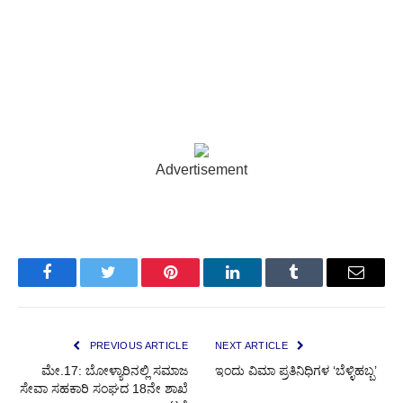
Advertisement
Facebook
Twitter
Pinterest
LinkedIn
Tumblr
Email
PREVIOUS ARTICLE
NEXT ARTICLE
ಮೇ.17: ಬೋಳ್ಯಾರಿನಲ್ಲಿ ಸಮಾಜ
ಇಂದು ವಿಮಾ ಪ್ರತಿನಿಧಿಗಳ ‘ಬೆಳ್ಳಿಹಬ್ಬ’
ಸೇವಾ ಸಹಕಾರಿ ಸಂಘದ 18ನೇ ಶಾಖೆ