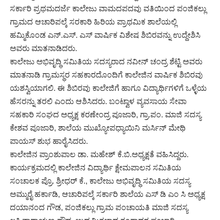
ಸರ್ಕಾರಿ ಪ್ರಥಮದರ್ಜೆ ಕಾಲೇಜು ವಾಮದಪದವು ವತಿಯಿಂದ ಪಂಜಿಕಲ್ಲು
ಗ್ರಾಮದ ಆಚಾರಿಪಲ್ಕೆ ಸರಕಾರಿ ಹಿರಿಯ ಪ್ರಾಥಮಿಕ ಶಾಲೆಯಲ್ಲಿ
ಹಮ್ಮಿಕೊಂಡ ಎನ್.ಎಸ್. ಎಸ್ ವಾರ್ಷಿಕ ವಿಶೇಷ ಶಿಬಿರವನ್ನು ಉದ್ದೇಶಿಸಿ
ಅವರು ಮಾತನಾಡಿದರು.
ಕಾಲೇಜು ಅಭಿವೃದ್ಧಿ ಸಮಿತಿಯ ಸದಸ್ಯರಾದ ನವೀನ್ ಚಂದ್ರ ಶೆಟ್ಟಿ ಅವರು
ಮಾತನಾಡಿ ಗ್ರಾಮಸ್ಥರ ಸಹಕಾರದೊಂದಿಗೆ ಕಾಲೇಜಿನ ವಾರ್ಷಿಕ ಶಿಬಿರವು
ಯಶಸ್ವಿಯಾಗಲಿ. ಈ ಶಿಬಿರವು ಕಾಲೇಜಿಗೆ ಹಾಗೂ ವಿದ್ಯಾರ್ಥಿಗಳಿಗೆ ಒಳ್ಳೆಯ
ಹೆಸರನ್ನು ತರಲಿ ಎಂದು ಆಶಿಸಿದರು. ಬಂಟ್ವಾಳ ವ್ಯವಸಾಯ ಸೇವಾ
ಸಹಕಾರಿ ಸಂಘದ ಅಧ್ಯಕ್ಷ ಕರಣೇಂದ್ರ ಪೂಜಾರಿ, ಗ್ರಾ.ಪಂ. ಮಾಜಿ ಸದಸ್ಯ
ಕೇಶವ ಪೂಜಾರಿ, ಶಾಲೆಯ ಮುಖ್ಯೋಪಧ್ಯಾಯಿನಿ ಮರ್ಸಿನ್ ಮೇಥಿ
ಪಾಯಸ್ ಶುಭ ಹಾರೈಸಿದರು.
ಕಾಲೇಜಿನ ಪ್ರಾಂಶುಪಾಲ ಡಾ. ಮಹೇಶ್ ಕೆ.ಬಿ.ಅಧ್ಯಕ್ಷತೆ ವಹಿಸಿದ್ದರು.
ಕಾರ್ಯಕ್ರಮದಲ್ಲಿ ಕಾಲೇಜಿನ ವಿದ್ಯಾರ್ಥಿ ಕ್ಷೇಮಪಾಲನ ಸಮಿತಿಯ
ಸಂಚಾಲಕ ಪ್ರೊ. ಶ್ರೀಧರ್ ಕೆ., ಕಾಲೇಜು ಅಭಿವೃದ್ಧಿ ಸಮಿತಿಯ ಸದಸ್ಯ
ಅಮ್ಮುರೈ ಹರ್ಕಾಡಿ, ಆಚಾರಿಪಲ್ಕೆ ಸರ್ಕಾರಿ ಶಾಲೆಯ ಎಸ್ ಡಿ ಎಂ ಸಿ ಅಧ್ಯಕ್ಷ
ದಯಾನಂದ ಗೌಡ, ಪಂಜಿಕಲ್ಲು ಗ್ರಾಮ ಪಂಚಾಯತಿ ಮಾಜಿ ಸದಸ್ಯ