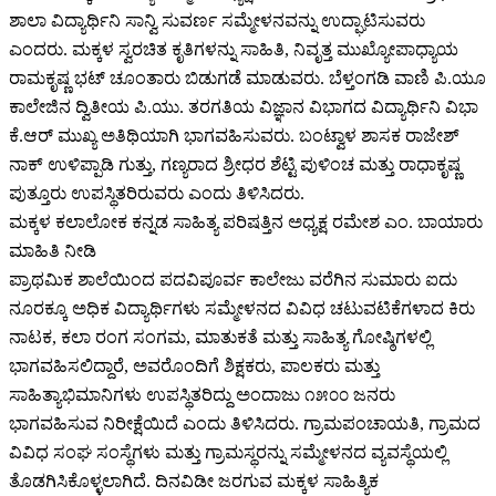
ಶಾಲಾ ವಿದ್ಯಾರ್ಥಿನಿ ಸಾನ್ವಿ ಸುವರ್ಣ ಸಮ್ಮೇಳನವನ್ನು ಉದ್ಘಾಟಿಸುವರು
ಎಂದರು. ಮಕ್ಕಳ ಸ್ವರಚಿತ ಕೃತಿಗಳನ್ನು ಸಾಹಿತಿ, ನಿವೃತ್ತ ಮುಖ್ಯೋಪಾಧ್ಯಾಯ
ರಾಮಕೃಷ್ಣ ಭಟ್ ಚೂಂತಾರು ಬಿಡುಗಡೆ ಮಾಡುವರು. ಬೆಳ್ತಂಗಡಿ ವಾಣಿ ಪಿ.ಯೂ
ಕಾಲೇಜಿನ ದ್ವಿತೀಯ ಪಿ.ಯು. ತರಗತಿಯ ವಿಜ್ಞಾನ ವಿಭಾಗದ ವಿದ್ಯಾರ್ಥಿನಿ ವಿಭಾ
ಕೆ.ಆರ್ ಮುಖ್ಯ ಅತಿಥಿಯಾಗಿ ಭಾಗವಹಿಸುವರು. ಬಂಟ್ವಾಳ ಶಾಸಕ ರಾಜೇಶ್
ನಾಕ್ ಉಳಿಪ್ಪಾಡಿ ಗುತ್ತು, ಗಣ್ಯರಾದ ಶ್ರೀಧರ ಶೆಟ್ಟಿ ಪುಳಿಂಚ ಮತ್ತು ರಾಧಾಕೃಷ್ಣ
ಪುತ್ತೂರು ಉಪಸ್ಥಿತರಿರುವರು ಎಂದು ತಿಳಿಸಿದರು.
ಮಕ್ಕಳ ಕಲಾಲೋಕ ಕನ್ನಡ ಸಾಹಿತ್ಯ ಪರಿಷತ್ತಿನ ಅಧ್ಯಕ್ಷ ರಮೇಶ ಎಂ. ಬಾಯಾರು
ಮಾಹಿತಿ ನೀಡಿ
ಪ್ರಾಥಮಿಕ ಶಾಲೆಯಿಂದ ಪದವಿಪೂರ್ವ ಕಾಲೇಜು ವರೆಗಿನ ಸುಮಾರು ಐದು
ನೂರಕ್ಕೂ ಅಧಿಕ ವಿದ್ಯಾರ್ಥಿಗಳು ಸಮ್ಮೇಳನದ ವಿವಿಧ ಚಟುವಟಿಕೆಗಳಾದ ಕಿರು
ನಾಟಕ, ಕಲಾ ರಂಗ ಸಂಗಮ, ಮಾತುಕತೆ ಮತ್ತು ಸಾಹಿತ್ಯ ಗೋಷ್ಠಿಗಳಲ್ಲಿ
ಭಾಗವಹಿಸಲಿದ್ದಾರೆ, ಅವರೊಂದಿಗೆ ಶಿಕ್ಷಕರು, ಪಾಲಕರು ಮತ್ತು
ಸಾಹಿತ್ಯಾಭಿಮಾನಿಗಳು ಉಪಸ್ಥಿತರಿದ್ದು ಅಂದಾಜು ೧೫೦೦ ಜನರು
ಭಾಗವಹಿಸುವ ನಿರೀಕ್ಷೆಯಿದೆ ಎಂದು ತಿಳಿಸಿದರು. ಗ್ರಾಮಪಂಚಾಯತಿ, ಗ್ರಾಮದ
ವಿವಿಧ ಸಂಘ ಸಂಸ್ಥೆಗಳು ಮತ್ತು ಗ್ರಾಮಸ್ಥರನ್ನು ಸಮ್ಮೇಳನದ ವ್ಯವಸ್ಥೆಯಲ್ಲಿ
ತೊಡಗಿಸಿಕೊಳ್ಳಲಾಗಿದೆ. ದಿನವಿಡೀ ಜರಗುವ ಮಕ್ಕಳ ಸಾಹಿತ್ಯಿಕ