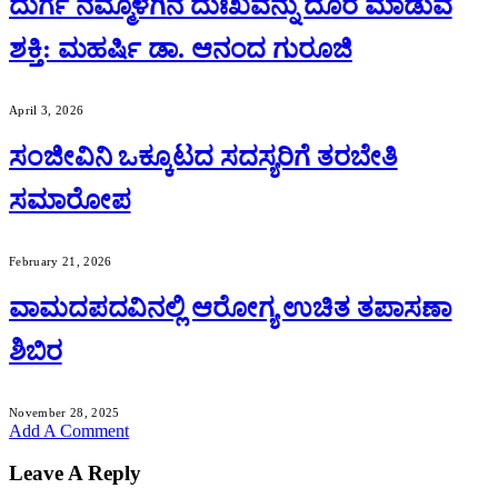
ದುರ್ಗೆ ನಮ್ಮೊಳಗಿನ ದುಃಖವನ್ನು ದೂರ ಮಾಡುವ
ಶಕ್ತಿ: ಮಹರ್ಷಿ ಡಾ. ಆನಂದ ಗುರೂಜಿ
April 3, 2026
ಸಂಜೀವಿನಿ ಒಕ್ಕೂಟದ ಸದಸ್ಯರಿಗೆ ತರಬೇತಿ
ಸಮಾರೋಪ
February 21, 2026
ವಾಮದಪದವಿನಲ್ಲಿ ಆರೋಗ್ಯ ಉಚಿತ ತಪಾಸಣಾ
ಶಿಬಿರ
November 28, 2025
Add A Comment
Leave A Reply