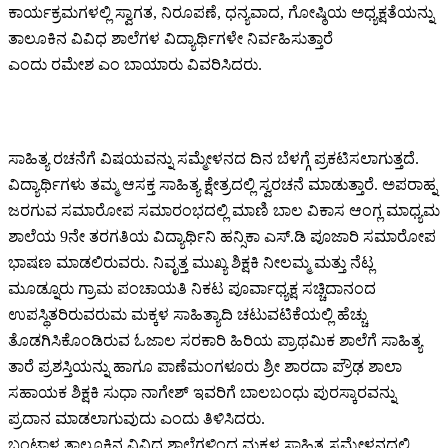
ಕಾರ್ಯಕ್ರಮಗಳಲ್ಲಿ ಸ್ವಾಗತ, ನಿರೂಪಣೆ, ಧನ್ಯವಾದ, ಗೋಷ್ಠಿಯ ಅಧ್ಯಕ್ಷತೆಯನ್ನು
ತಾಲೂಕಿನ ವಿವಿಧ ಶಾಲೆಗಳ ವಿದ್ಯಾರ್ಥಿಗಳೇ ನಿರ್ವಹಿಸುತ್ತಾರೆ
ಎಂದು ರಮೇಶ ಎಂ ಬಾಯಾರು ವಿವರಿಸಿದರು.
ಸಾಹಿತ್ಯ ರಚನೆಗೆ ವಿಷಯವನ್ನು ಸಮ್ಮೇಳನದ ದಿನ ಬೆಳಗ್ಗೆ ಪ್ರಕಟಿಸಲಾಗುತ್ತದೆ.
ವಿದ್ಯಾರ್ಥಿಗಳು ತಮ್ಮ ಆಸಕ್ತ ಸಾಹಿತ್ಯ ಕ್ಷೇತ್ರದಲ್ಲಿ ಸ್ವರಚನೆ ಮಾಡುತ್ತಾರೆ. ಅಪರಾಹ್ನ
ಜರಗುವ ಸಮಾರೋಪ ಸಮಾರಂಭದಲ್ಲಿ ಮಾಣಿ ಬಾಲ ವಿಕಾಸ ಆಂಗ್ಲ ಮಾಧ್ಯಮ
ಶಾಲೆಯ 9ನೇ ತರಗತಿಯ ವಿದ್ಯಾರ್ಥಿನಿ ಹನ್ಸಿಕಾ ಎಸ್.ಡಿ ಪೂಜಾರಿ ಸಮಾರೋಪ
ಭಾಷಣ ಮಾಡಲಿರುವರು. ನಿವೃತ್ತ ಮುಖ್ಯ ಶಿಕ್ಷಕಿ ನೀಲಮ್ಮ ಮತ್ತು ನೆಟ್ಲ
ಮೂಡ್ನೂರು ಗ್ರಾಮ ಪಂಚಾಯತಿ ನಿಕಟ ಪೂರ್ವಾಧ್ಯಕ್ಷ ಸಚ್ಚಿದಾನಂದ
ಉಪಸ್ಥಿತರಿರುವರುಮ ಮಕ್ಕಳ ಸಾಹಿತ್ಯಾದಿ ಚಟುವಟಿಕೆಯಲ್ಲಿ ಹೆಚ್ಚು
ತೊಡಗಿಸಿಕೊಂಡಿರುವ ಓಜಾಲ ಸರಕಾರಿ ಹಿರಿಯ ಪ್ರಾಥಮಿಕ ಶಾಲೆಗೆ ಸಾಹಿತ್ಯ
ತಾರೆ ಪ್ರಶಸ್ತಿಯನ್ನು ಹಾಗೂ ಪಾಣೆಮಂಗಳೂರು ಶ್ರೀ ಶಾರದಾ ಪ್ರೌಢ ಶಾಲಾ
ಸಹಾಯಕ ಶಿಕ್ಷಕಿ ಸುಧಾ ನಾಗೇಶ್ ಇವರಿಗೆ ಬಾಲಬಂಧು ಪುರಸ್ಕಾರವನ್ನು
ಪ್ರದಾನ ಮಾಡಲಾಗುವುದು ಎಂದು ತಿಳಿಸಿದರು.
ಬಂಟ್ವಾಳ ತಾಲೂಕಿನ ವಿವಿಧ ಶಾಲೆಗಳಿಂದ ಮಕ್ಕಳ ಸಾಹಿತ್ಯ ಸಮ್ಮೇಳನದಲ್ಲಿ