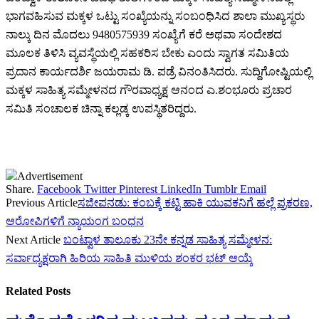
ಭಾಗವಹಿಸುವ ಮಕ್ಕಳ ಒಟ್ಟು ಸಂಖ್ಯೆಯನ್ನು ಸಂಬಂಧಿಸಿದ ಶಾಲಾ ಮುಖ್ಯಸ್ಥರು
ನಾಲ್ಕು ದಿನ ಮೊದಲು 9480575939 ಸಂಖ್ಯೆಗೆ ಕರೆ ಅಥವಾ ಸಂದೇಶದ
ಮೂಲಕ ತಿಳಿಸಿ ವ್ಯವಸ್ಥೆಯಲ್ಲಿ ಸಹಕರಿಸ ಬೇಕು ಎಂದು ಸ್ವಾಗತ ಸಮಿತಿಯ
ಪ್ರದಾನ ಕಾರ್ಯದರ್ಶಿ ಜಯರಾಮ ಡಿ. ಪಡ್ರೆ ವಿನಂತಿಸಿದರು. ಸುದ್ದಿಗೋಷ್ಟಿಯಲ್ಲಿ
ಮಕ್ಕಳ ಸಾಹಿತ್ಯ ಸಮ್ಮೇಳನದ ಗೌರವಾಧ್ಯಕ್ಷ ಆನಂದ ಎ.ಶಂಭೂರು ಪ್ರಚಾರ
ಸಮಿತಿ ಸಂಚಾಲಕ ಚಿನ್ನಾ ಕಲ್ಲಡ್ಕ ಉಪಸ್ಥಿತರಿದ್ದರು.
Advertisement
Share.
Facebook
Twitter
Pinterest
LinkedIn
Tumblr
Email
Previous Article
ಸಜೀಪನಡು: ಕಂಬಕ್ಕೆ ಕಟ್ಟಿ ಹಾಕಿ ಯುವಕನಿಗೆ ಹಲ್ಲೆ ಪ್ರಕರಣ,
ಆರೋಪಿಗಳಿಗೆ ನ್ಯಾಯಂಗ ಬಂಧನ
Next Article
ಬಂಟ್ವಾಳ ತಾಲೂಕು 23ನೇ ಕನ್ನಡ ಸಾಹಿತ್ಯ ಸಮ್ಮೇಳನ:
ಸರ್ವಾಧ್ಯಕ್ಷರಾಗಿ ಹಿರಿಯ ಸಾಹಿತಿ ಮುಳಿಯ ಶಂಕರ ಭಟ್ ಆಯ್ಕೆ
Related
Posts