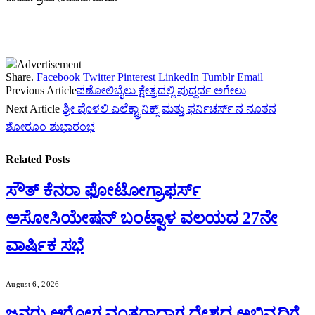
Advertisement
Share.
Facebook
Twitter
Pinterest
LinkedIn
Tumblr
Email
Previous Article
ಪಣೋಲಿಬೈಲು ಕ್ಷೇತ್ರದಲ್ಲಿ ಪುದ್ದರ್ದ ಅಗೇಲು
Next Article
ಶ್ರೀ ಪೊಳಲಿ ಎಲೆಕ್ಟ್ರಾನಿಕ್ಸ್ ಮತ್ತು ಫರ್ನಿಚರ್ಸ್ ನ ನೂತನ
ಶೋರೂಂ ಶುಭಾರಂಭ
Related
Posts
ಸೌತ್ ಕೆನರಾ ಫೋಟೋಗ್ರಾಫರ್ಸ್
ಅಸೋಸಿಯೇಷನ್ ಬಂಟ್ವಾಳ ವಲಯದ 27ನೇ
ವಾರ್ಷಿಕ ಸಭೆ
August 6, 2026
ಜನರು ಆರೋಗ್ಯವಂತರಾದಾಗ ದೇಶದ ಅಭಿವೃದ್ಧಿಗೆ