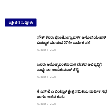
ಇತ್ತೀಚಿನ ಸುದ್ದಿಗಳು
ಸೌತ್ ಕೆನರಾ ಫೋಟೋಗ್ರಾಫರ್ಸ್ ಅಸೋಸಿಯೇಷನ್
ಬಂಟ್ವಾಳ ವಲಯದ 27ನೇ ವಾರ್ಷಿಕ ಸಭೆ
August 6, 2026
ಜನರು ಆರೋಗ್ಯವಂತರಾದಾಗ ದೇಶದ ಅಭಿವೃದ್ಧಿಗೆ
ಸಾಧ್ಯ: ಡಾ. ಜಯಕುಮಾರ್ ಶೆಟ್ಟಿ
August 5, 2026
ಕೆ ಎಸ್ ಟಿ ಎ ಬಂಟ್ವಾಳ ಕ್ಷೇತ್ರ ಸಮಿತಿಯ ವಾರ್ಷಿಕ ಸಭೆ
ಹಾಗೂ ಆಟಿದ ಕೂಟ
August 2, 2026