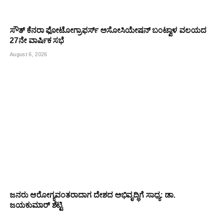
ಸೌತ್ ಕೆನರಾ ಫೋಟೋಗ್ರಾಫರ್ಸ್ ಅಸೋಸಿಯೇಷನ್ ಬಂಟ್ವಾಳ ವಲಯದ
27ನೇ ವಾರ್ಷಿಕ ಸಭೆ
August 6, 2026
ಜನರು ಆರೋಗ್ಯವಂತರಾದಾಗ ದೇಶದ ಅಭಿವೃದ್ಧಿಗೆ ಸಾಧ್ಯ: ಡಾ.
ಜಯಕುಮಾರ್ ಶೆಟ್ಟಿ