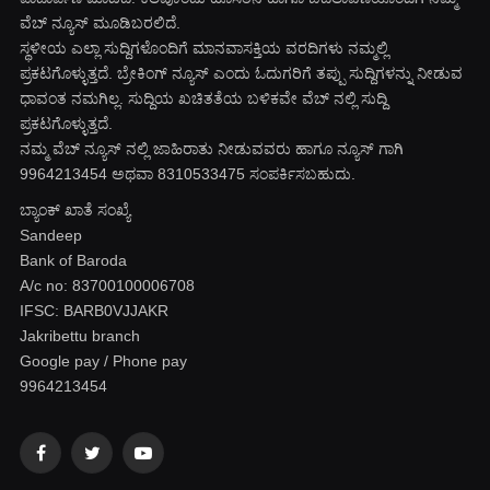
ವೆಬ್ ನ್ಯೂಸ್ ಮೂಡಿಬರಲಿದೆ.
ಸ್ಥಳೀಯ ಎಲ್ಲಾ ಸುದ್ದಿಗಳೊಂದಿಗೆ ಮಾನವಾಸಕ್ತಿಯ ವರದಿಗಳು ನಮ್ಮಲ್ಲಿ
ಪ್ರಕಟಗೊಳ್ಳುತ್ತದೆ. ಬ್ರೇಕಿಂಗ್ ನ್ಯೂಸ್ ಎಂದು ಓದುಗರಿಗೆ ತಪ್ಪು ಸುದ್ದಿಗಳನ್ನು ನೀಡುವ
ಧಾವಂತ ನಮಗಿಲ್ಲ. ಸುದ್ದಿಯ ಖಚಿತತೆಯ ಬಳಿಕವೇ ವೆಬ್ ನಲ್ಲಿ ಸುದ್ದಿ
ಪ್ರಕಟಗೊಳ್ಳುತ್ತದೆ.
ನಮ್ಮ ವೆಬ್ ನ್ಯೂಸ್ ನಲ್ಲಿ ಜಾಹಿರಾತು ನೀಡುವವರು ಹಾಗೂ ನ್ಯೂಸ್ ಗಾಗಿ
9964213454 ಅಥವಾ 8310533475 ಸಂಪರ್ಕಿಸಬಹುದು.
ಬ್ಯಾಂಕ್ ಖಾತೆ ಸಂಖ್ಯೆ
Sandeep
Bank of Baroda
A/c no: 83700100006708
IFSC: BARB0VJJAKR
Jakribettu branch
Google pay / Phone pay
9964213454
Facebook
Twitter
YouTube