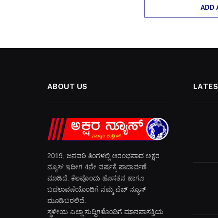
ADD
ABOUT US
LATES
2019, ಜನವರಿ‌ ತಿಂಗಳಲ್ಲಿ ಆರಂಭವಾದ ಅಕ್ಷರ
ನ್ಯೂಸ್ ಇದೀಗ 4ನೇ ವರ್ಷಕ್ಕೆ ಪಾದಾರ್ಪಣೆ
ಮಾಡಿದೆ. ಕೆಲವೊಂದು ಹೊಸತನ ಹಾಗೂ
ಬದಲಾವಣೆಯೊಂದಿಗೆ ನಮ್ಮ ವೆಬ್ ನ್ಯೂಸ್
ಮೂಡಿಬರಲಿದೆ.
ಸ್ಥಳೀಯ ಎಲ್ಲಾ ಸುದ್ದಿಗಳೊಂದಿಗೆ ಮಾನವಾಸಕ್ತಿಯ