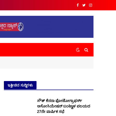
Facebook
Twitter
Instagram
ಇತ್ತೀಚಿನ ಸುದ್ದಿಗಳು
ಸೌತ್ ಕೆನರಾ ಫೋಟೋಗ್ರಾಫರ್ಸ್
ಅಸೋಸಿಯೇಷನ್ ಬಂಟ್ವಾಳ ವಲಯದ
27ನೇ ವಾರ್ಷಿಕ ಸಭೆ