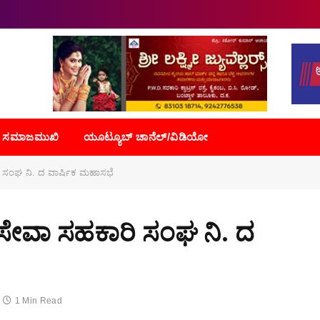
ಸಮಾಜಮುಖಿ
ಯೂಟ್ಯೂಬ್ ಚಾನೆಲ್/ವಿಡಿಯೋ
ಸಂಘ ನಿ. ದ ವಾರ್ಷಿಕ ಮಹಾಸಭೆ
ೇವಾ ಸಹಕಾರಿ ಸಂಘ ನಿ. ದ
1 Min Read