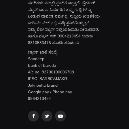
ವರದಿಗಳು ನಮ್ಮಲ್ಲಿ ಪ್ರಕಟಗೊಳ್ಳುತ್ತದೆ. ಬ್ರೇಕಿಂಗ್
ನ್ಯೂಸ್ ಎಂದು ಓದುಗರಿಗೆ ತಪ್ಪು ಸುದ್ದಿಗಳನ್ನು
ನೀಡುವ ಧಾವಂತ ನಮಗಿಲ್ಲ. ಸುದ್ದಿಯ ಖಚಿತತೆಯ
ಬಳಿಕವೇ ವೆಬ್ ನಲ್ಲಿ ಸುದ್ದಿ ಪ್ರಕಟಗೊಳ್ಳುತ್ತದೆ.
ನಮ್ಮ ವೆಬ್ ನ್ಯೂಸ್ ನಲ್ಲಿ ಜಾಹಿರಾತು ನೀಡುವವರು
ಹಾಗೂ ನ್ಯೂಸ್ ಗಾಗಿ 9964213454 ಅಥವಾ
8310533475 ಸಂಪರ್ಕಿಸಬಹುದು.
ಬ್ಯಾಂಕ್ ಖಾತೆ ಸಂಖ್ಯೆ
Sandeep
Bank of Baroda
A/c no: 83700100006708
IFSC: BARB0VJJAKR
Jakribettu branch
Google pay / Phone pay
9964213454
Facebook
Twitter
YouTube