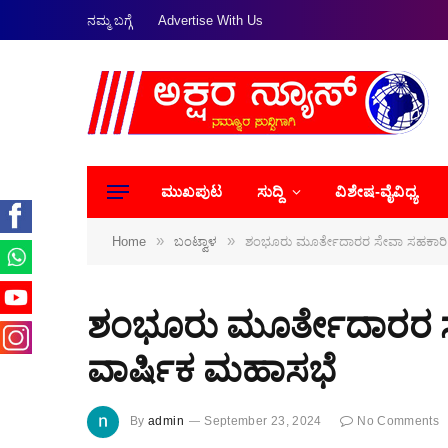
ನಮ್ಮ ಬಗ್ಗೆ
Advertise With Us
ಮುಖಪುಟ
ಸುದ್ದಿ
ವಿಶೇಷ-ವೈವಿಧ್ಯ
»
»
Home
ಬಂಟ್ವಾಳ
ಶಂಭೂರು ಮೂರ್ತೇದಾರರ ಸೇವಾ ಸಹಕಾರಿ 
ಶಂಭೂರು ಮೂರ್ತೇದಾರರ ಸ
ವಾರ್ಷಿಕ ಮಹಾಸಭೆ
By
admin
September 23, 2024
No Comments