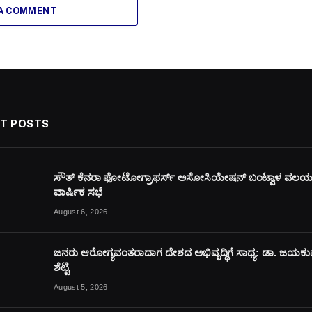
 A COMMENT
T POSTS
ಸೌತ್ ಕೆನರಾ ಫೋಟೋಗ್ರಾಫರ್ಸ್ ಅಸೋಸಿಯೇಷನ್ ಬಂಟ್ವಾಳ ವಲ
ವಾರ್ಷಿಕ ಸಭೆ
August 6, 2026
ಜನರು ಆರೋಗ್ಯವಂತರಾದಾಗ ದೇಶದ ಅಭಿವೃದ್ಧಿಗೆ ಸಾಧ್ಯ: ಡಾ. ಜಯಕ
ಶೆಟ್ಟಿ
August 5, 2026