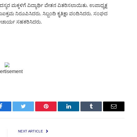
್ಯರ ಮಕ್ಕಳಿಗೆ ವಿದ್ಯಾರ್ಥಿ ವೇತನ ವಿತರಿಸಲಾಯಿತು. ಉಪಾಧ್ಯಕ್ಷ
ಕ್ರಮ ನಿರೂಪಿಸಿದರು. ಸಿಬ್ಬಂದಿ ಕೃತಿಕ್ಷಾ ವಂದಿಸಿದರು. ಸಂಘದ
 ಆಚಾರ್ಯ ಸಹಕರಿಸಿದರು.
ertisement
Facebook
Twitter
Pinterest
LinkedIn
Tumblr
Email
NEXT ARTICLE