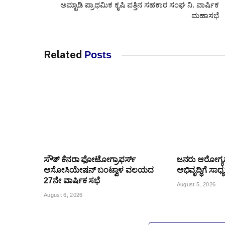
ಅಮ್ಟಾಡಿ ಪ್ರಾಥಮಿಕ ಕೃಷಿ ಪತ್ತಿನ ಸಹಕಾರ ಸಂಘ ನಿ. ವಾರ್ಷಿಕ
ಮಹಾಸಭೆ
Related
Posts
ಸೌತ್ ಕೆನರಾ ಫೋಟೋಗ್ರಾಫರ್ಸ್
ಜನರು ಆರೋಗ್
ಅಸೋಸಿಯೇಷನ್ ಬಂಟ್ವಾಳ ವಲಯದ
ಅಭಿವೃದ್ಧಿಗೆ ಸಾಧ
27ನೇ ವಾರ್ಷಿಕ ಸಭೆ
August 5, 2026
August 6, 2026