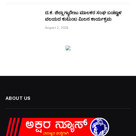
ದ.ಕ. ಜಿಲ್ಲಾ ಗ್ಯಾರೇಜು ಮಾಲಕರ ಸಂಘ ಬಂಟ್ವಾಳ
ವಲಯದ ಕುಟುಂಬ ಮಿಲನ ಕಾರ್ಯಕ್ರಮ
August 2, 2026
ABOUT US