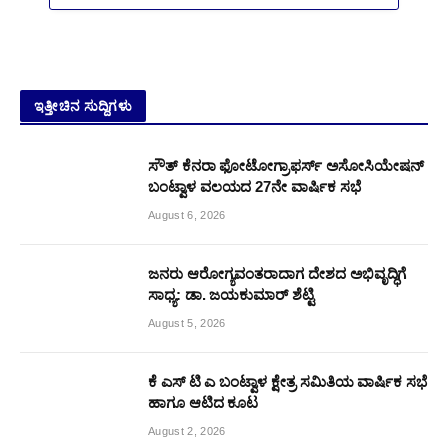
ಇತ್ತೀಚಿನ ಸುದ್ದಿಗಳು
ಸೌತ್ ಕೆನರಾ ಫೋಟೋಗ್ರಾಫರ್ಸ್ ಅಸೋಸಿಯೇಷನ್
ಬಂಟ್ವಾಳ ವಲಯದ 27ನೇ ವಾರ್ಷಿಕ ಸಭೆ
August 6, 2026
ಜನರು ಆರೋಗ್ಯವಂತರಾದಾಗ ದೇಶದ ಅಭಿವೃದ್ಧಿಗೆ
ಸಾಧ್ಯ: ಡಾ. ಜಯಕುಮಾರ್ ಶೆಟ್ಟಿ
August 5, 2026
ಕೆ ಎಸ್ ಟಿ ಎ ಬಂಟ್ವಾಳ ಕ್ಷೇತ್ರ ಸಮಿತಿಯ ವಾರ್ಷಿಕ ಸಭೆ
ಹಾಗೂ ಆಟಿದ ಕೂಟ
August 2, 2026