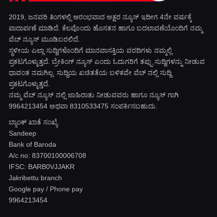
2019, ಜನವರಿ‌ ತಿಂಗಳಲ್ಲಿ ಆರಂಭವಾದ ಅಕ್ಷರ ನ್ಯೂಸ್ ಇದೀಗ 4ನೇ ವರ್ಷಕ್ಕೆ
ಪಾದಾರ್ಪಣೆ ಮಾಡಿದೆ. ಕೆಲವೊಂದು ಹೊಸತನ ಹಾಗೂ ಬದಲಾವಣೆಯೊಂದಿಗೆ ನಮ್ಮ
ವೆಬ್ ನ್ಯೂಸ್ ಮೂಡಿಬರಲಿದೆ.
ಸ್ಥಳೀಯ ಎಲ್ಲಾ ಸುದ್ದಿಗಳೊಂದಿಗೆ ಮಾನವಾಸಕ್ತಿಯ ವರದಿಗಳು ನಮ್ಮಲ್ಲಿ
ಪ್ರಕಟಗೊಳ್ಳುತ್ತದೆ. ಬ್ರೇಕಿಂಗ್ ನ್ಯೂಸ್ ಎಂದು ಓದುಗರಿಗೆ ತಪ್ಪು ಸುದ್ದಿಗಳನ್ನು ನೀಡುವ
ಧಾವಂತ ನಮಗಿಲ್ಲ. ಸುದ್ದಿಯ ಖಚಿತತೆಯ ಬಳಿಕವೇ ವೆಬ್ ನಲ್ಲಿ ಸುದ್ದಿ
ಪ್ರಕಟಗೊಳ್ಳುತ್ತದೆ.
ನಮ್ಮ ವೆಬ್ ನ್ಯೂಸ್ ನಲ್ಲಿ ಜಾಹಿರಾತು ನೀಡುವವರು ಹಾಗೂ ನ್ಯೂಸ್ ಗಾಗಿ
9964213454 ಅಥವಾ 8310533475 ಸಂಪರ್ಕಿಸಬಹುದು.
ಬ್ಯಾಂಕ್ ಖಾತೆ ಸಂಖ್ಯೆ
Sandeep
Bank of Baroda
A/c no: 83700100006708
IFSC: BARB0VJJAKR
Jakribettu branch
Google pay / Phone pay
9964213454