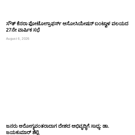
ಸೌತ್ ಕೆನರಾ ಫೋಟೋಗ್ರಾಫರ್ಸ್ ಅಸೋಸಿಯೇಷನ್ ಬಂಟ್ವಾಳ ವಲಯದ
27ನೇ ವಾರ್ಷಿಕ ಸಭೆ
August 6, 2026
ಜನರು ಆರೋಗ್ಯವಂತರಾದಾಗ ದೇಶದ ಅಭಿವೃದ್ಧಿಗೆ ಸಾಧ್ಯ: ಡಾ.
ಜಯಕುಮಾರ್ ಶೆಟ್ಟಿ