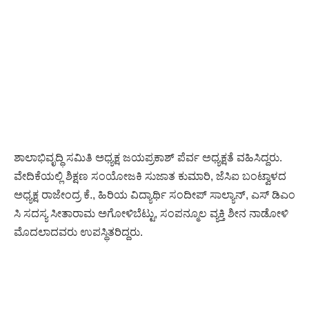
ಶಾಲಾಭಿವೃದ್ಧಿ ಸಮಿತಿ ಅಧ್ಯಕ್ಷ ಜಯಪ್ರಕಾಶ್ ಪೆರ್ವ ಅಧ್ಯಕ್ಷತೆ ವಹಿಸಿದ್ದರು. ‌
ವೇದಿಕೆಯಲ್ಲಿ ಶಿಕ್ಷಣ ಸಂಯೋಜಕಿ ಸುಜಾತ ಕುಮಾರಿ, ಜೆಸಿಐ ಬಂಟ್ವಾಳದ
ಅಧ್ಯಕ್ಷ ರಾಜೇಂದ್ರ ಕೆ., ಹಿರಿಯ ವಿದ್ಯಾರ್ಥಿ ಸಂದೀಪ್ ಸಾಲ್ಯಾನ್, ಎಸ್ ಡಿಎಂ
ಸಿ ಸದಸ್ಯ ಸೀತಾರಾಮ ಅಗೋಳಿಬೆಟ್ಟು, ಸಂಪನ್ಮೂಲ ವ್ಯಕ್ತಿ ಶೀನ ನಾಡೋಳಿ
ಮೊದಲಾದವರು ಉಪಸ್ಥಿತರಿದ್ದರು.