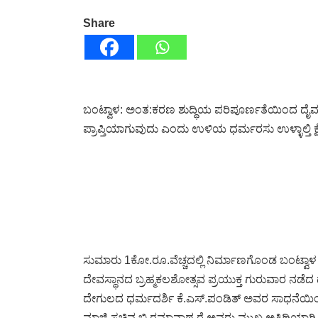
Share
ಬಂಟ್ವಾಳ: ಅಂತ:ಕರಣ ಶುದ್ಧಿಯ ಪರಿಪೂರ್ಣತೆಯಿಂದ ದೈವ
ಪ್ರಾಪ್ತಿಯಾಗುವುದು ಎಂದು ಉಳಿಯ ಧರ್ಮರಸು ಉಳ್ಳಾಲ್ತಿ ಕ
ಸುಮಾರು 1ಕೋ.ರೂ.ವೆಚ್ಚದಲ್ಲಿ ನಿರ್ಮಾಣಗೊಂಡ ಬಂಟ್ವಾಳ ತ
ದೇವಸ್ಥಾನದ ಬ್ರಹ್ಮಕಲಶೋತ್ಸವ ಪ್ರಯುಕ್ತ ಗುರುವಾರ ನಡೆ
ದೇಗುಲದ ಧರ್ಮದರ್ಶಿ ಕೆ.ಎಸ್.ಪಂಡಿತ್ ಅವರ ಸಾಧನೆಯಿಂದ ಕ್
ಮಾಜಿ ಸಚಿವ ಬಿ.ರಮಾನಾಥ ರೈ ಅವರು ಮುಖ್ಯ ಅತಿಥಿಯಾಗಿ 