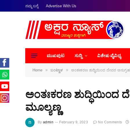
ನಮ್ಮ ಬಗ್ಗೆ
Advertise With Us
ಮುಖಪುಟ
ಸುದ್ದಿ
ವಿಶೇಷ-ವೈವಿಧ್ಯ
»
»
Home
ಬಂಟ್ವಾಳ
ಅಂತಃಕರಣ ಶುದ್ಧಿಯಿಂದ ದೇವರ ಅನುಗ್ರಹ:
ಅಂತಃಕರಣ ಶುದ್ಧಿಯಿಂದ ದ
ಮೂಲ್ಯಣ್ಣ
By
admin
February 9, 2023
No Comments