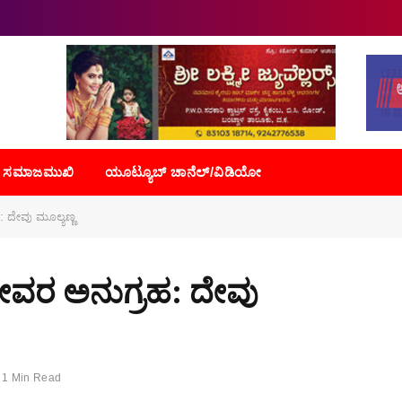
ಸಮಾಜಮುಖಿ
ಯೂಟ್ಯೂಬ್ ಚಾನೆಲ್/ವಿಡಿಯೋ
 ದೇವು ಮೂಲ್ಯಣ್ಣ
ೇವರ ಅನುಗ್ರಹ: ದೇವು
1 Min Read