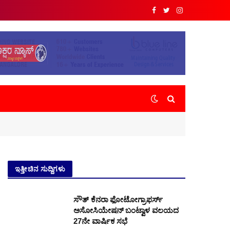
Facebook
Twitter
Instagram
ಇತ್ತೀಚಿನ ಸುದ್ದಿಗಳು
ಸೌತ್ ಕೆನರಾ ಫೋಟೋಗ್ರಾಫರ್ಸ್
ಅಸೋಸಿಯೇಷನ್ ಬಂಟ್ವಾಳ ವಲಯದ
27ನೇ ವಾರ್ಷಿಕ ಸಭೆ