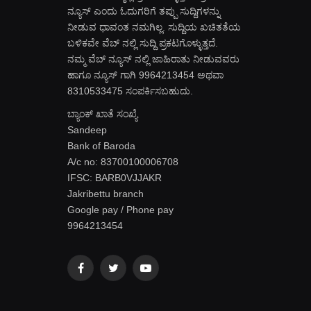
ನ್ಯೂಸ್ ಎಂದು ಓದುಗರಿಗೆ ತಪ್ಪು ಸುದ್ದಿಗಳನ್ನು
ನೀಡುವ ಧಾವಂತ ನಮಗಿಲ್ಲ. ಸುದ್ದಿಯ ಖಚಿತತೆಯ
ಬಳಿಕವೇ ವೆಬ್ ನಲ್ಲಿ ಸುದ್ದಿ ಪ್ರಕಟಗೊಳ್ಳುತ್ತದೆ.
ನಮ್ಮ ವೆಬ್ ನ್ಯೂಸ್ ನಲ್ಲಿ ಜಾಹಿರಾತು ನೀಡುವವರು
ಹಾಗೂ ನ್ಯೂಸ್ ಗಾಗಿ 9964213454 ಅಥವಾ
8310533475 ಸಂಪರ್ಕಿಸಬಹುದು.
ಬ್ಯಾಂಕ್ ಖಾತೆ ಸಂಖ್ಯೆ
Sandeep
Bank of Baroda
A/c no: 83700100006708
IFSC: BARB0VJJAKR
Jakribettu branch
Google pay / Phone pay
9964213454
Facebook
Twitter
YouTube