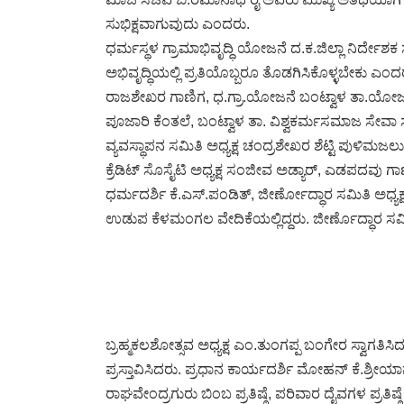
ಸುಭಿಕ್ಷವಾಗುವುದು ಎಂದರು.
ಧರ್ಮಸ್ಥಳ ಗ್ರಾಮಾಭಿವೃದ್ಧಿ ಯೋಜನೆ ದ.ಕ.ಜಿಲ್ಲಾ ನಿರ್ದೇ
ಅಭಿವೃದ್ಧಿಯಲ್ಲಿ ಪ್ರತಿಯೊಬ್ಬರೂ ತೊಡಗಿಸಿಕೊಳ್ಳಬೇಕು ಎ
ರಾಜಶೇಖರ ಗಾಣಿಗ, ಧ.ಗ್ರಾ.ಯೋಜನೆ ಬಂಟ್ವಾಳ ತಾ.ಯೋ
ಪೂಜಾರಿ ಕೆಂತಲೆ, ಬಂಟ್ವಾಳ ತಾ. ವಿಶ್ವಕರ್ಮಸಮಾಜ ಸೇವಾ ಸ
ವ್ಯವಸ್ಥಾಪನ ಸಮಿತಿ ಅಧ್ಯಕ್ಷ ಚಂದ್ರಶೇಖರ ಶೆಟ್ಟಿ ಪುಳಿಮಜ
ಕ್ರೆಡಿಟ್ ಸೊಸೈಟಿ ಅಧ್ಯಕ್ಷ ಸಂಜೀವ ಅಡ್ಯಾರ್, ಎಡಪದವು
ಧರ್ಮದರ್ಶಿ ಕೆ.ಎಸ್.ಪಂಡಿತ್, ಜೀರ್ಣೋದ್ಧಾರ ಸಮಿತಿ ಅಧ್ಯಕ್
ಉಡುಪ ಕೆಳಮಂಗಲ ವೇದಿಕೆಯಲ್ಲಿದ್ದರು. ಜೀರ್ಣೊದ್ಧಾರ ಸಮಿತಿ
ಬ್ರಹ್ಮಕಲಶೋತ್ಸವ ಅಧ್ಯಕ್ಷ ಎಂ.ತುಂಗಪ್ಪ ಬಂಗೇರ ಸ್ವಾಗತಿಸಿದ
ಪ್ರಸ್ತಾವಿಸಿದರು. ಪ್ರಧಾನ ಕಾರ್ಯದರ್ಶಿ ಮೋಹನ್ ಕೆ.ಶ್ರೀಯಾನ್
ರಾಘವೇಂದ್ರಗುರು ಬಿಂಬ ಪ್ರತಿಷ್ಠೆ, ಪರಿವಾರ ದೈವಗಳ ಪ್ರತಿಷ್ಠ