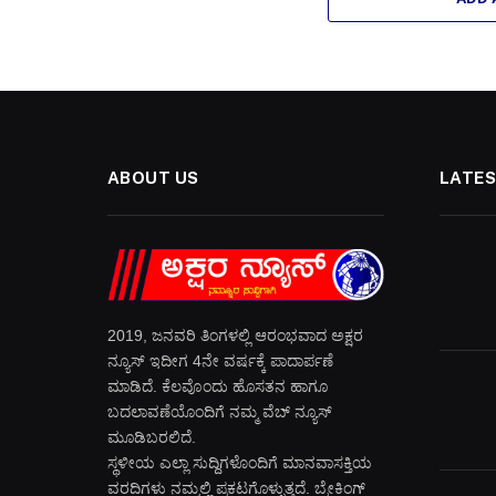
ABOUT US
LATES
2019, ಜನವರಿ‌ ತಿಂಗಳಲ್ಲಿ ಆರಂಭವಾದ ಅಕ್ಷರ
ನ್ಯೂಸ್ ಇದೀಗ 4ನೇ ವರ್ಷಕ್ಕೆ ಪಾದಾರ್ಪಣೆ
ಮಾಡಿದೆ. ಕೆಲವೊಂದು ಹೊಸತನ ಹಾಗೂ
ಬದಲಾವಣೆಯೊಂದಿಗೆ ನಮ್ಮ ವೆಬ್ ನ್ಯೂಸ್
ಮೂಡಿಬರಲಿದೆ.
ಸ್ಥಳೀಯ ಎಲ್ಲಾ ಸುದ್ದಿಗಳೊಂದಿಗೆ ಮಾನವಾಸಕ್ತಿಯ
ವರದಿಗಳು ನಮ್ಮಲ್ಲಿ ಪ್ರಕಟಗೊಳ್ಳುತ್ತದೆ. ಬ್ರೇಕಿಂಗ್