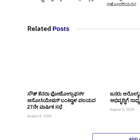
ಸಹೋದರಿಯರು!
Related
Posts
ಸೌತ್ ಕೆನರಾ ಫೋಟೋಗ್ರಾಫರ್ಸ್
ಜನರು ಆರೋಗ್
ಅಸೋಸಿಯೇಷನ್ ಬಂಟ್ವಾಳ ವಲಯದ
ಅಭಿವೃದ್ಧಿಗೆ ಸಾಧ
27ನೇ ವಾರ್ಷಿಕ ಸಭೆ
August 5, 2026
August 6, 2026
ADD