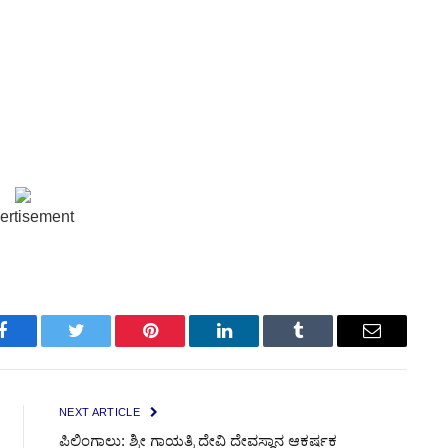
ertisement
Facebook
Twitter
Pinterest
LinkedIn
Tumblr
Email
NEXT ARTICLE
ಪಿಲಿಂಗಾಲು: ಶ್ರೀ ಗಾಯತ್ರಿ ದೇವಿ ದೇವಸ್ಥಾನ ಆಕರ್ಷಕ