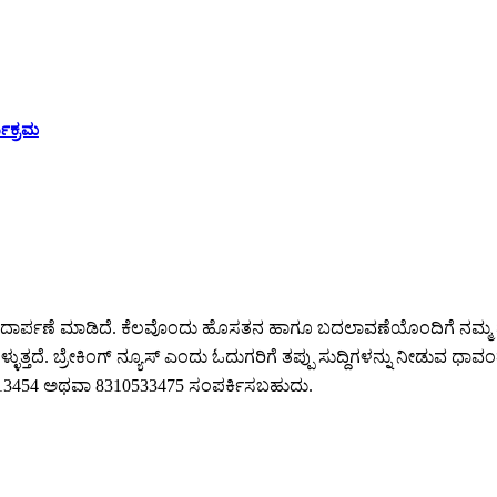
ಯಕ್ರಮ
ಕೆ ಪಾದಾರ್ಪಣೆ ಮಾಡಿದೆ. ಕೆಲವೊಂದು ಹೊಸತನ ಹಾಗೂ ಬದಲಾವಣೆಯೊಂದಿಗೆ ನಮ್ಮ 
ುತ್ತದೆ. ಬ್ರೇಕಿಂಗ್ ನ್ಯೂಸ್ ಎಂದು ಓದುಗರಿಗೆ ತಪ್ಪು ಸುದ್ದಿಗಳನ್ನು ನೀಡುವ ಧಾವಂತ
64213454 ಅಥವಾ 8310533475 ಸಂಪರ್ಕಿಸಬಹುದು.