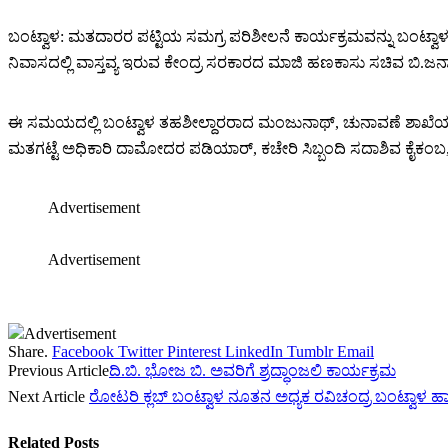
ಬಂಟ್ವಾಳ: ಮತದಾರರ ಪಟ್ಟಿಯ ಸಮಗ್ರ ಪರಿಶೀಲನೆ ಕಾರ್ಯಕ್ರಮವನ್ನು ಬಂಟ್ವಾಳ ತ
ನಿವಾಸದಲ್ಲಿ ವಾಸ್ತವ್ಯ ಇರುವ ಕೇಂದ್ರ ಸರಕಾರದ ಮಾಜಿ ಹಣಕಾಸು ಸಚಿವ ಬಿ.ಜ
ಈ ಸಮಯದಲ್ಲಿ ಬಂಟ್ವಾಳ ತಹಶೀಲ್ದಾರರಾದ ಮಂಜುನಾಥ್, ಚುನಾವಣೆ ಶಾಖೆಯ ಉಪ
ಮತಗಟ್ಟೆ ಅಧಿಕಾರಿ ದಾಮೋದರ ಪಡಿಯಾರ್, ಕಚೇರಿ ಸಿಬ್ಬಂದಿ ಸದಾಶಿವ ಕೈಕಂಬ, ಅಕ್
Advertisement
Advertisement
Advertisement
Share.
Facebook
Twitter
Pinterest
LinkedIn
Tumblr
Email
Previous Article
ದಿ.‌ಬಿ. ಭೋಜ ಬಿ. ಅವರಿಗೆ ಶ್ರದ್ಧಾಂಜಲಿ ಕಾರ್ಯಕ್ರಮ
Next Article
ರೋಟರಿ ಕ್ಲಬ್ ಬಂಟ್ವಾಳ ನೂತನ ಅಧ್ಯಕ ರವಿಚಂದ್ರ ಬಂಟ್ವಾಳ
Related
Posts