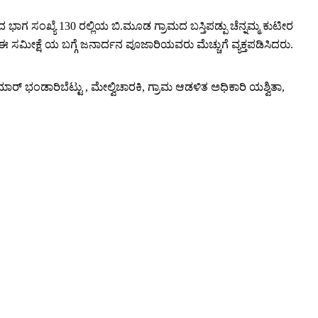
ಾಗ ಸಂಖ್ಯೆ 130 ರಲ್ಲಿಯ ಬಿ.ಮೂಡ ಗ್ರಾಮದ ಬಸ್ತಿಪಡ್ಪು ಚೆನ್ನಮ್ಮ ಕುಟೀರ
ೀಕ್ಷೆ ಯ ಬಗ್ಗೆ ಜನಾರ್ದನ ಪೂಜಾರಿಯವರು ಮೆಚ್ಚುಗೆ ವ್ಯಕ್ತಪಡಿಸಿದರು.
ಡಾರಿಬೆಟ್ಟು , ಮೇಲ್ವಿಚಾರಕಿ, ಗ್ರಾಮ ಆಡಳಿತ ಅಧಿಕಾರಿ ಯಶ್ವಿತಾ,