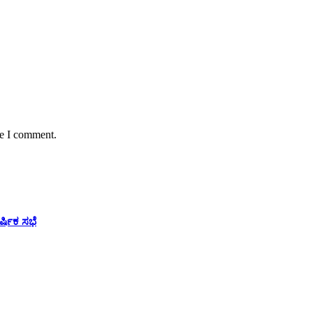
me I comment.
ಷಿಕ ಸಭೆ