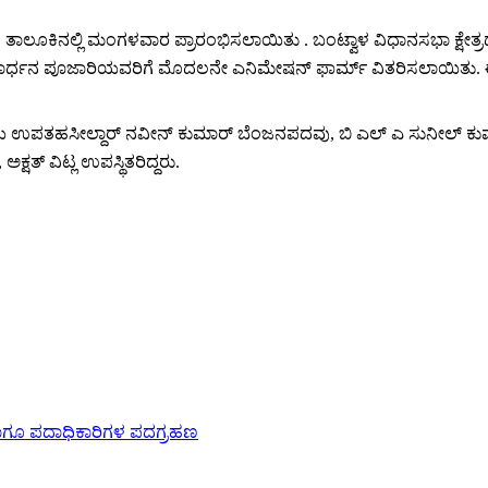
ಾಲೂಕಿನಲ್ಲಿ ಮಂಗಳವಾರ ಪ್ರಾರಂಭಿಸಲಾಯಿತು . ಬಂಟ್ವಾಳ ವಿಧಾನಸಭಾ ಕ್ಷೇತ್ರದ ಭ
ನಾರ್ಧನ ಪೂಜಾರಿಯವರಿಗೆ ಮೊದಲನೇ ಎನಿಮೇಷನ್ ಫಾರ್ಮ್ ವಿತರಿಸಲಾಯಿತು. ಈ ಸಮ
ತಹಸೀಲ್ದಾರ್ ನವೀನ್ ಕುಮಾರ್ ಬೆಂಜನಪದವು, ಬಿ ಎಲ್ ಎ ಸುನೀಲ್ ಕುಮಾರ್ ಭಂ
ಷತ್ ವಿಟ್ಲ ಉಪಸ್ಥಿತರಿದ್ದರು.
 ಹಾಗೂ ಪದಾಧಿಕಾರಿಗಳ ಪದಗ್ರಹಣ