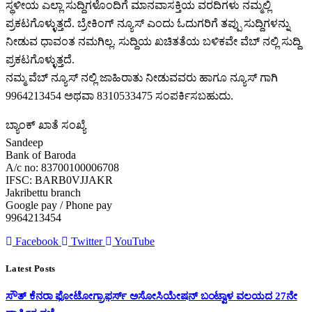
ಸ್ಥಳೀಯ ಎಲ್ಲಾ ಸುದ್ದಿಗಳೊಂದಿಗೆ ಮಾನವಾಸಕ್ತಿಯ ವರದಿಗಳು ನಮ್ಮಲ್ಲಿ
ಪ್ರಕಟಗೊಳ್ಳುತ್ತದೆ. ಬ್ರೇಕಿಂಗ್ ನ್ಯೂಸ್ ಎಂದು ಓದುಗರಿಗೆ ತಪ್ಪು ಸುದ್ದಿಗಳನ್ನು
ನೀಡುವ ಧಾವಂತ ನಮಗಿಲ್ಲ. ಸುದ್ದಿಯ ಖಚಿತತೆಯ ಬಳಿಕವೇ ವೆಬ್ ನಲ್ಲಿ ಸುದ್ದಿ
ಪ್ರಕಟಗೊಳ್ಳುತ್ತದೆ.
ನಮ್ಮ ವೆಬ್ ನ್ಯೂಸ್ ನಲ್ಲಿ ಜಾಹಿರಾತು ನೀಡುವವರು ಹಾಗೂ ನ್ಯೂಸ್ ಗಾಗಿ
9964213454 ಅಥವಾ 8310533475 ಸಂಪರ್ಕಿಸಬಹುದು.
ಬ್ಯಾಂಕ್ ಖಾತೆ ಸಂಖ್ಯೆ
Sandeep
Bank of Baroda
A/c no: 83700100006708
IFSC: BARB0VJJAKR
Jakribettu branch
Google pay / Phone pay
9964213454
Facebook
Twitter
YouTube
Latest Posts
ಸೌತ್ ಕೆನರಾ ಫೋಟೋಗ್ರಾಫರ್ಸ್ ಅಸೋಸಿಯೇಷನ್ ಬಂಟ್ವಾಳ ವಲಯದ 27ನೇ