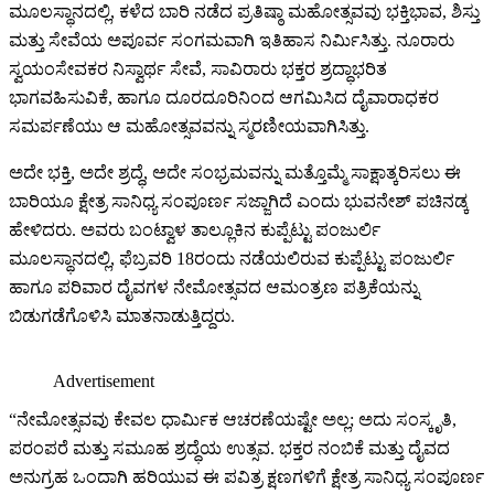
ಮೂಲಸ್ಥಾನದಲ್ಲಿ, ಕಳೆದ ಬಾರಿ ನಡೆದ ಪ್ರತಿಷ್ಠಾ ಮಹೋತ್ಸವವು ಭಕ್ತಿಭಾವ, ಶಿಸ್ತು
ಮತ್ತು ಸೇವೆಯ ಅಪೂರ್ವ ಸಂಗಮವಾಗಿ ಇತಿಹಾಸ ನಿರ್ಮಿಸಿತ್ತು. ನೂರಾರು
ಸ್ವಯಂಸೇವಕರ ನಿಸ್ವಾರ್ಥ ಸೇವೆ, ಸಾವಿರಾರು ಭಕ್ತರ ಶ್ರದ್ಧಾಭರಿತ
ಭಾಗವಹಿಸುವಿಕೆ, ಹಾಗೂ ದೂರದೂರಿನಿಂದ ಆಗಮಿಸಿದ ದೈವಾರಾಧಕರ
ಸಮರ್ಪಣೆಯು ಆ ಮಹೋತ್ಸವವನ್ನು ಸ್ಮರಣೀಯವಾಗಿಸಿತ್ತು.
ಅದೇ ಭಕ್ತಿ, ಅದೇ ಶ್ರದ್ಧೆ, ಅದೇ ಸಂಭ್ರಮವನ್ನು ಮತ್ತೊಮ್ಮೆ ಸಾಕ್ಷಾತ್ಕರಿಸಲು ಈ
ಬಾರಿಯೂ ಕ್ಷೇತ್ರ ಸಾನಿಧ್ಯ ಸಂಪೂರ್ಣ ಸಜ್ಜಾಗಿದೆ ಎಂದು ಭುವನೇಶ್ ಪಚಿನಡ್ಕ
ಹೇಳಿದರು. ಅವರು ಬಂಟ್ವಾಳ ತಾಲ್ಲೂಕಿನ ಕುಪ್ಪೆಟ್ಟು ಪಂಜುರ್ಲಿ
ಮೂಲಸ್ಥಾನದಲ್ಲಿ, ಫೆಬ್ರವರಿ 18ರಂದು ನಡೆಯಲಿರುವ ಕುಪ್ಪೆಟ್ಟು ಪಂಜುರ್ಲಿ
ಹಾಗೂ ಪರಿವಾರ ದೈವಗಳ ನೇಮೋತ್ಸವದ ಆಮಂತ್ರಣ ಪತ್ರಿಕೆಯನ್ನು
ಬಿಡುಗಡೆಗೊಳಿಸಿ ಮಾತನಾಡುತ್ತಿದ್ದರು.
Advertisement
“ನೇಮೋತ್ಸವವು ಕೇವಲ ಧಾರ್ಮಿಕ ಆಚರಣೆಯಷ್ಟೇ ಅಲ್ಲ; ಅದು ಸಂಸ್ಕೃತಿ,
ಪರಂಪರೆ ಮತ್ತು ಸಮೂಹ ಶ್ರದ್ಧೆಯ ಉತ್ಸವ. ಭಕ್ತರ ನಂಬಿಕೆ ಮತ್ತು ದೈವದ
ಅನುಗ್ರಹ ಒಂದಾಗಿ ಹರಿಯುವ ಈ ಪವಿತ್ರ ಕ್ಷಣಗಳಿಗೆ ಕ್ಷೇತ್ರ ಸಾನಿಧ್ಯ ಸಂಪೂರ್ಣ