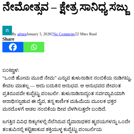
ನೇಮೋತ್ಸವ – ಕ್ಷೇತ್ರ ಸಾನಿಧ್ಯ ಸಜ್ಜು
By
admin
January 5, 2026
No Comments
2 Mins Read
Share
ಬಂಟ್ವಾಳ:
“ಒಂಜಿ ಹೋಮ ಮೂಜಿ ನೇಮ” ಎನ್ನುವ ತುಳುನಾಡಿನ ನಂಬಿಕೆಯ ನುಡಿಗಟ್ಟು,
ಕೇವಲ ಮಾತಲ್ಲ — ಅದು ಬದುಕಿನ ಅನುಭವ. ಆ ಅನುಭವದ ಜೀವಂತ
ಪ್ರತಿರೂಪವೇ ಕುಪ್ಪೆಟ್ಟು ಪಂಜುರ್ಲಿ. ತುಳುನಾಡಿನಾದ್ಯಂತ ಸರ್ವವ್ಯಾಪಿಯಾಗಿ
ಆರಾಧಿಸಲ್ಪಡುವ ಈ ದೈವ, ತನ್ನ ಕಾರ್ಣಿಕ ಮಹಿಮೆಯ ಮೂಲಕ ಭಕ್ತರ
ಮನದೊಳಗೆ ಅಚಲ ನಂಬಿಕೆಯ ದೀಪ ಬೆಳಗಿಸುತ್ತಲೇ ಬಂದಿದೆ.
ಜಗತ್ತಿನ ವಿವಿಧ ದಿಕ್ಕುಗಳಲ್ಲಿ ನೆಲೆಸಿರುವ ದೈವಾರಾಧಕರ ಹೃದಯಗಳನ್ನು ಒಂದೇ
ತಂತುವಿನಲ್ಲಿ ಕಟ್ಟಿಹಾಕುವ ಶಕ್ತಿಯುಳ್ಳ ಕುಪ್ಪೆಟ್ಟು ಪಂಜುರ್ಲಿಯ