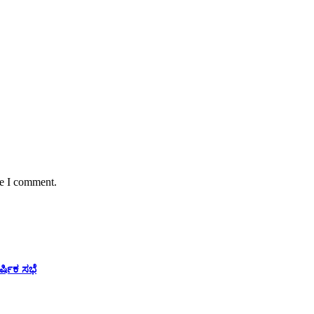
me I comment.
ಷಿಕ ಸಭೆ