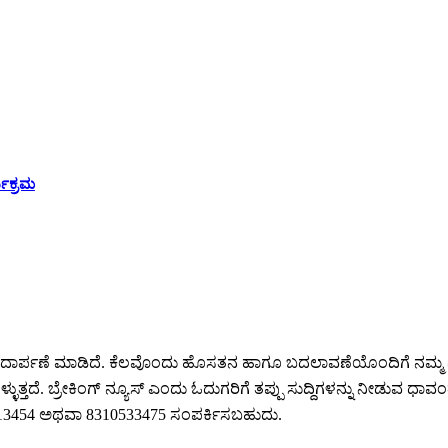
ಯಕ್ರಮ
ಕೆ ಪಾದಾರ್ಪಣೆ ಮಾಡಿದೆ. ಕೆಲವೊಂದು ಹೊಸತನ ಹಾಗೂ ಬದಲಾವಣೆಯೊಂದಿಗೆ ನಮ್ಮ 
ುತ್ತದೆ. ಬ್ರೇಕಿಂಗ್ ನ್ಯೂಸ್ ಎಂದು ಓದುಗರಿಗೆ ತಪ್ಪು ಸುದ್ದಿಗಳನ್ನು ನೀಡುವ ಧಾವಂತ
64213454 ಅಥವಾ 8310533475 ಸಂಪರ್ಕಿಸಬಹುದು.