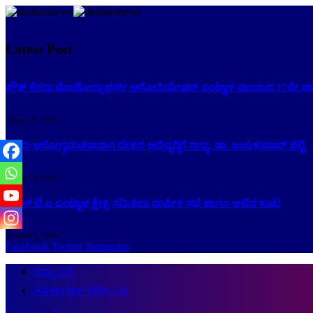
Latest Post
ಸೌತ್ ಕೆನರಾ ಫೋಟೋಗ್ರಾಫರ್ಸ್ ಅಸೋಸಿಯೇಷನ್ ಬಂಟ್ವಾಳ ವಲಯದ 27ನೇ ವಾರ್
August 6, 2026
ಜನರು ಆರೋಗ್ಯವಂತರಾದಾಗ ದೇಶದ ಅಭಿವೃದ್ಧಿಗೆ ಸಾಧ್ಯ: ಡಾ. ಜಯಕುಮಾರ್ ಶೆಟ್ಟಿ
August 5, 2026
ಕೆ ಎಸ್ ಟಿ ಎ ಬಂಟ್ವಾಳ ಕ್ಷೇತ್ರ ಸಮಿತಿಯ ವಾರ್ಷಿಕ ಸಭೆ ಹಾಗೂ ಆಟಿದ ಕೂಟ
August 2, 2026
Facebook
Twitter
Instagram
ನಮ್ಮ ಬಗ್ಗೆ
Advertise With Us