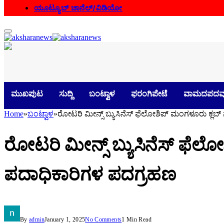
ಯೂಟ್ಯೂಬ್ ಚಾನೆಲ್/ವಿಡಿಯೋ
ಮುಖಪುಟ
ಸುದ್ದಿ
ಬಂಟ್ವಾಳ
ಫರಂಗಿಪೇಟೆ
ವಾಮದಪದವ
Home
»
ಬಂಟ್ವಾಳ
»
ರೋಟರಿ ಮೀನ್ಸ್ ಬ್ಯುಸಿನೆಸ್ ಫೆಲೋಶಿಪ್ ಮಂಗಳೂರು ಕ್ಲಬ್
ರೋಟರಿ ಮೀನ್ಸ್ ಬ್ಯುಸಿನೆಸ್ ಫೆಲ
ಪದಾಧಿಕಾರಿಗಳ ಪದಗ್ರಹಣ
By
admin
January 1, 2025
No Comments
1 Min Read