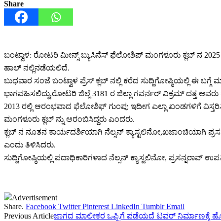
Share
ಬಂಟ್ವಾಳ: ರೋಟರಿ ಮೀನ್ಸ್ ಬ್ಯುಸಿನೆಸ್ ಫೆಲೋಶಿಪ್ ಮಂಗಳೂರು ಕ್ಲಬ್ ನ 
ಹಾಲ್ ನಲ್ಲಿ‌ನಡೆಯಲಿದೆ.
ಬುಧವಾರ ಸಂಜೆ ಬಂಟ್ವಾಳ ಪ್ರೆಸ್ ಕ್ಲಬ್ ನಲ್ಲಿ ಕರೆದ ಸುದ್ದಿಗೋಷ್ಠಿಯಲ್ಲಿ ಈ 
ಭಾಗವಹಿಸಲಿದ್ದು,ರೋಟರಿ‌ ಜಿಲ್ಲೆ 3181 ರ ಜಿಲ್ಲಾ ಗವರ್ನರ್ ವಿಕ್ರಮ್ ದತ್ತ ಅವ
2013 ರಲ್ಲಿ ಆರಂಭವಾದ ಫೆಲೋಶಿಫ್ ಗುಂಪು ಇದೀಗ ಎಲ್ಲಾ ಖಂಡಗಳಿಗೆ ವಿಸ್ತರಿಸಿ
ಮಂಗಳೂರು ಕ್ಲಬ್ ನ್ನು ಆರಂಬಿಸಿದ್ದರು ಎಂದರು.
ಕ್ಲಬ್ ನ ನೂತನ ಕಾರ್ಯದರ್ಶಿಯಾಗಿ ನೆಲ್ಸನ್ ಕ್ಯಾಸ್ಟಲಿನೋ,ಖಜಾಂಚಿಯಾಗಿ ಪ್ರ
ಎಂದು ತಿಳಿಸಿದರು.
ಸುದ್ದಿಗೋಷ್ಠಿಯಲ್ಲಿ ಪದಾಧಿಕಾರಿಗಳಾದ ನೆಲ್ಸನ್ ಕ್ಯಾಸ್ಟಲಿನೋ, ಪ್ರಸನ್ನರಾವ್ ಉಪಸ್ಥ
Advertisement
Share.
Facebook
Twitter
Pinterest
LinkedIn
Tumblr
Email
Previous Article
ಜಾಗದ ಮಾಲೀಕರ ಒಪ್ಪಿಗೆ ಪಡೆಯದೆ ಟವರ್ ನಿರ್ಮಾಣಕ್ಕೆ ಹೊಂ