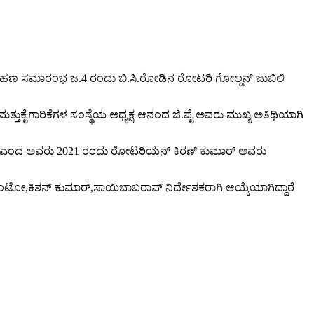
ದಗ್ರಹಣ ಸಮಾರಂಭ ಜ.4 ರಂದು ಬಿ.ಸಿ.ರೋಡಿನ ರೋಟರಿ ಗೋಲ್ಡನ್ ಜುಬಿಲಿ
ಮತ್ತು‌ಕೈಗಾರಿಕೆಗಳ ಸಂಸ್ಥೆಯ ಅಧ್ಯಕ್ಷ ಆನಂದ ಜಿ.ಪೈ ಅವರು ಮುಖ್ಯ ಅತಿಥಿಯಾಗಿ
ು ಹೊಂದಿದೆ ಎಂದ ಅವರು 2021 ರಂದು ರೋಟರಿಯನ್ ಕಿರಣ್ ಕುಮಾರ್ ಅವರು
 ಪಿಂಟೋ,ಕಿಶನ್ ಕುಮಾರ್,ಸಾಯಿಬಾಬರಾವ್ ನಿರ್ದೇಶಕರಾಗಿ ಆಯ್ಕೆಯಾಗಿದ್ದಾರೆ