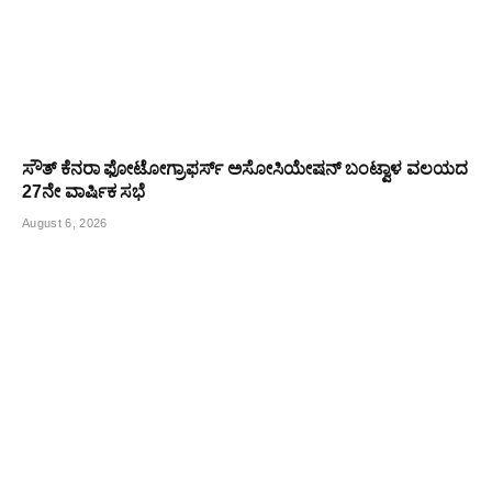
ಸೌತ್ ಕೆನರಾ ಫೋಟೋಗ್ರಾಫರ್ಸ್ ಅಸೋಸಿಯೇಷನ್ ಬಂಟ್ವಾಳ ವಲಯದ
27ನೇ ವಾರ್ಷಿಕ ಸಭೆ
August 6, 2026