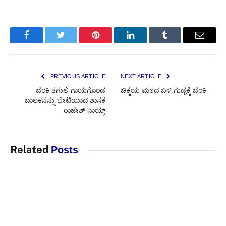
Facebook
Twitter
Pinterest
LinkedIn
Tumblr
Email
PREVIOUS ARTICLE
NEXT ARTICLE
ಬೆಂಕಿ ತಗುಲಿ ಗಾಯಗೊಂಡ
ಚಿಕ್ಕಯ ಮಠದ ಬಳಿ ಗುಡ್ಡಕ್ಕೆ ಬೆಂಕಿ
ಬಾಲಕನನ್ನು ಭೇಟಿಯಾದ ಶಾಸಕ
ರಾಜೇಶ್ ನಾಯ್ಕ್
Related
Posts