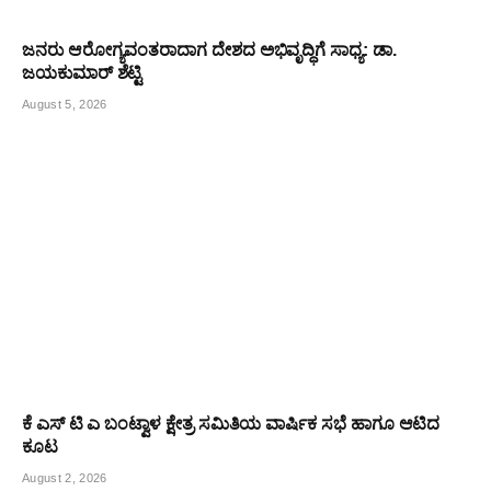
ಜನರು ಆರೋಗ್ಯವಂತರಾದಾಗ ದೇಶದ ಅಭಿವೃದ್ಧಿಗೆ ಸಾಧ್ಯ: ಡಾ.
ಜಯಕುಮಾರ್ ಶೆಟ್ಟಿ
August 5, 2026
ಕೆ ಎಸ್ ಟಿ ಎ ಬಂಟ್ವಾಳ ಕ್ಷೇತ್ರ ಸಮಿತಿಯ ವಾರ್ಷಿಕ ಸಭೆ ಹಾಗೂ ಆಟಿದ
ಕೂಟ
August 2, 2026