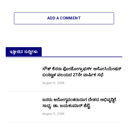
ADD A COMMENT
ಇತ್ತೀಚಿನ ಸುದ್ದಿಗಳು
ಸೌತ್ ಕೆನರಾ ಫೋಟೋಗ್ರಾಫರ್ಸ್ ಅಸೋಸಿಯೇಷನ್
ಬಂಟ್ವಾಳ ವಲಯದ 27ನೇ ವಾರ್ಷಿಕ ಸಭೆ
August 6, 2026
ಜನರು ಆರೋಗ್ಯವಂತರಾದಾಗ ದೇಶದ ಅಭಿವೃದ್ಧಿಗೆ
ಸಾಧ್ಯ: ಡಾ. ಜಯಕುಮಾರ್ ಶೆಟ್ಟಿ
August 5, 2026