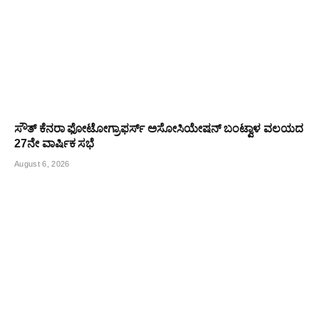
ಸೌತ್ ಕೆನರಾ ಫೋಟೋಗ್ರಾಫರ್ಸ್ ಅಸೋಸಿಯೇಷನ್ ಬಂಟ್ವಾಳ ವಲಯದ
27ನೇ ವಾರ್ಷಿಕ ಸಭೆ
August 6, 2026