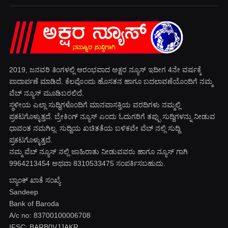
2019, ಜನವರಿ‌ ತಿಂಗಳಲ್ಲಿ ಆರಂಭವಾದ ಅಕ್ಷರ ನ್ಯೂಸ್ ಇದೀಗ 4ನೇ ವರ್ಷಕ್ಕೆ
ಪಾದಾರ್ಪಣೆ ಮಾಡಿದೆ. ಕೆಲವೊಂದು ಹೊಸತನ ಹಾಗೂ ಬದಲಾವಣೆಯೊಂದಿಗೆ ನಮ್ಮ
ವೆಬ್ ನ್ಯೂಸ್ ಮೂಡಿಬರಲಿದೆ.
ಸ್ಥಳೀಯ ಎಲ್ಲಾ ಸುದ್ದಿಗಳೊಂದಿಗೆ ಮಾನವಾಸಕ್ತಿಯ ವರದಿಗಳು ನಮ್ಮಲ್ಲಿ
ಪ್ರಕಟಗೊಳ್ಳುತ್ತದೆ. ಬ್ರೇಕಿಂಗ್ ನ್ಯೂಸ್ ಎಂದು ಓದುಗರಿಗೆ ತಪ್ಪು ಸುದ್ದಿಗಳನ್ನು ನೀಡುವ
ಧಾವಂತ ನಮಗಿಲ್ಲ. ಸುದ್ದಿಯ ಖಚಿತತೆಯ ಬಳಿಕವೇ ವೆಬ್ ನಲ್ಲಿ ಸುದ್ದಿ
ಪ್ರಕಟಗೊಳ್ಳುತ್ತದೆ.
ನಮ್ಮ ವೆಬ್ ನ್ಯೂಸ್ ನಲ್ಲಿ ಜಾಹಿರಾತು ನೀಡುವವರು ಹಾಗೂ ನ್ಯೂಸ್ ಗಾಗಿ
9964213454 ಅಥವಾ 8310533475 ಸಂಪರ್ಕಿಸಬಹುದು.
ಬ್ಯಾಂಕ್ ಖಾತೆ ಸಂಖ್ಯೆ
Sandeep
Bank of Baroda
A/c no: 83700100006708
IFSC: BARB0VJJAKR