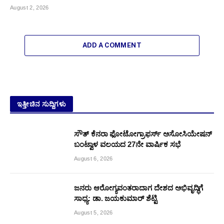
August 2, 2026
ADD A COMMENT
ಇತ್ತೀಚಿನ ಸುದ್ದಿಗಳು
ಸೌತ್ ಕೆನರಾ ಫೋಟೋಗ್ರಾಫರ್ಸ್ ಅಸೋಸಿಯೇಷನ್
ಬಂಟ್ವಾಳ ವಲಯದ 27ನೇ ವಾರ್ಷಿಕ ಸಭೆ
August 6, 2026
ಜನರು ಆರೋಗ್ಯವಂತರಾದಾಗ ದೇಶದ ಅಭಿವೃದ್ಧಿಗೆ
ಸಾಧ್ಯ: ಡಾ. ಜಯಕುಮಾರ್ ಶೆಟ್ಟಿ
August 5, 2026