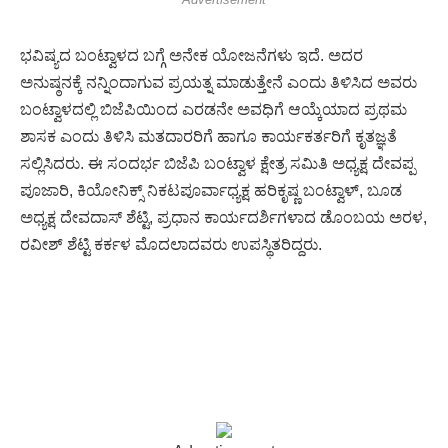
ಭವಿಷ್ಯದ ಬಂಟ್ವಾಳದ ಬಗ್ಗೆ ಅನೇಕ ಯೋಜನೆಗಳು ಇದೆ. ಅದರ
ಅನುಷ್ಠನಕ್ಕೆ ನನ್ನಿಂದಾಗುವ ಪ್ರಯತ್ನ ಮಾಡುತ್ತೇನೆ ಎಂದು ತಿಳಿಸಿದ ಅವರು
ಬಂಟ್ವಾಳದಲ್ಲಿ ಬಿಜೆಪಿಯಿಂದ ಎರಡನೇ ಅವಧಿಗೆ ಆಯ್ಕೆಯಾದ ಪ್ರಥಮ
ಶಾಸಕ ಎಂದು ತಿಳಿಸಿ ಮತದಾರರಿಗೆ ಹಾಗೂ ಕಾರ್ಯಕರ್ತರಿಗೆ ಕೃತಜ್ಞತೆ
ಸಲ್ಲಿಸಿದರು. ಈ ಸಂದರ್ಭ ಬಿಜೆಪಿ ಬಂಟ್ವಾಳ ಕ್ಷೇತ್ರ ಸಮಿತಿ ಅಧ್ಯಕ್ಷ ದೇವಪ್ಪ
ಪೂಜಾರಿ, ಕಿಯೋನಿಕ್ಸ್ ನಿಕಟಪೂರ್ವಾಧ್ಯಕ್ಷ ಹರಿಕೃಷ್ಣ ಬಂಟ್ವಾಳ್, ಬೂಡ
ಅಧ್ಯಕ್ಷ ದೇವದಾಸ್ ಶೆಟ್ಟಿ, ಪ್ರಧಾನ ಕಾರ್ಯದರ್ಶಿಗಳಾದ ಡೊಂಬಯ ಅರಳ,
ರವೀಶ್ ಶೆಟ್ಟಿ ಕರ್ಕಳ ಮೊದಲಾದವರು ಉಪಸ್ಥಿತರಿದ್ದರು.