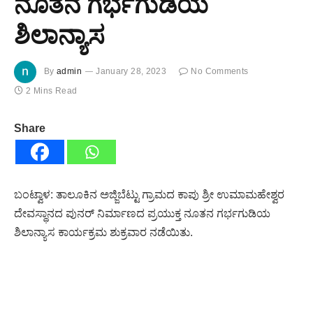
ನೂತನ ಗರ್ಭಗುಡಿಯ
ಶಿಲಾನ್ಯಾಸ
By
admin
January 28, 2023
No Comments
2 Mins Read
Share
ಬಂಟ್ವಾಳ: ತಾಲೂಕಿನ ಅಜ್ಜಿಬೆಟ್ಟು ಗ್ರಾಮದ ಕಾಪು ಶ್ರೀ ಉಮಾಮಹೇಶ್ವರ
ದೇವಸ್ಥಾನದ ಪುನರ್ ನಿರ್ಮಾಣದ ಪ್ರಯುಕ್ತ ನೂತನ ಗರ್ಭಗುಡಿಯ
ಶಿಲಾನ್ಯಾಸ ಕಾರ್ಯಕ್ರಮ ಶುಕ್ರವಾರ ನಡೆಯಿತು.