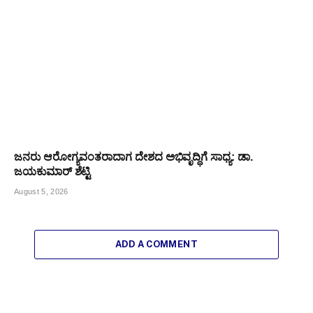
ಜನರು ಆರೋಗ್ಯವಂತರಾದಾಗ ದೇಶದ ಅಭಿವೃದ್ಧಿಗೆ ಸಾಧ್ಯ: ಡಾ.
ಜಯಕುಮಾರ್ ಶೆಟ್ಟಿ
August 5, 2026
ADD A COMMENT