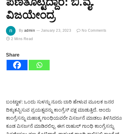
ಪಣತೊಟ್ಟಿದ್ದಾರೆ: ಬಿ.ವೈ.
ವಿಜಯೇಂದ್ರ
By
admin
January 23, 2023
No Comments
2 Mins Read
Share
ಬಂಟ್ವಾಳ: ಒಂದು ಸುಳನ್ನು ನೂರು ಬಾರಿ ಹೇಳುವ ಮೂಲಕ ಜನರ
ದಿಕ್ಕುತಪ್ಪಿಸುವ ಪ್ರಯತ್ನವನ್ನು ಕಾಂಗ್ರೆಸ್ ಪಕ್ಷ ಮಾಡುತ್ತಿದೆ. ಅಂದು
ಕಾಂಗ್ರೆಸನ್ನು ಮಹಾತ್ಮ ಗಾಂಧಿಯವರೇ ವಿಸರ್ಜನೆ ಮಾಡಲು ತಿಳಿಸಿದರೂ
ಕೂಡ ವಿಸರ್ಜನೆ ಮಾಡಿರಲಿಲ್ಲ. ಈಗ ರಾಹುಲ್ ಗಾಂಧಿ ಕಾಂಗ್ರೆಸನ್ನು