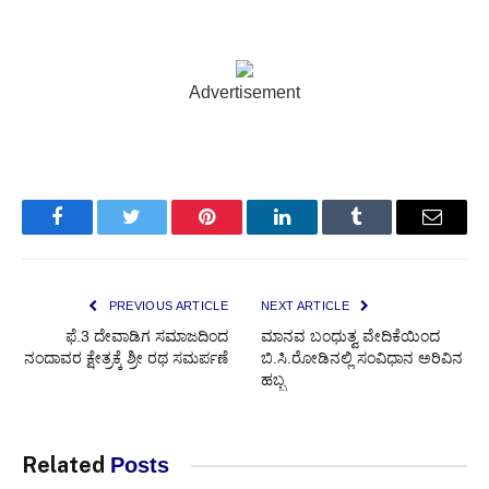
Advertisement
Facebook
Twitter
Pinterest
LinkedIn
Tumblr
Email
PREVIOUS ARTICLE
NEXT ARTICLE
ಫೆ.3 ದೇವಾಡಿಗ ಸಮಾಜದಿಂದ
ಮಾನವ ಬಂಧುತ್ವ ವೇದಿಕೆಯಿಂದ
ನಂದಾವರ ಕ್ಷೇತ್ರಕ್ಕೆ ಶ್ರೀ ರಥ ಸಮರ್ಪಣೆ
ಬಿ.ಸಿ.ರೋಡಿನಲ್ಲಿ ಸಂವಿಧಾನ ಅರಿವಿನ
ಹಬ್ಬ
Related
Posts