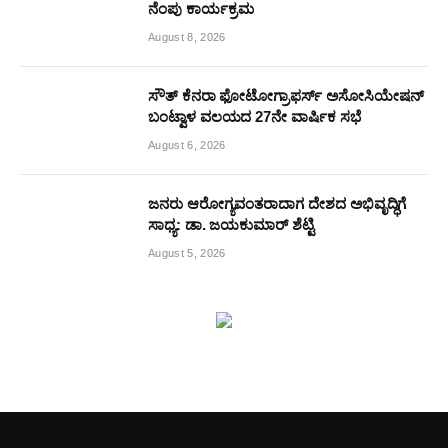
ನೆಂಪು ಕಾರ್ಯಕ್ರಮ
August 8, 2026
ಸೌತ್ ಕೆನರಾ ಫೋಟೋಗ್ರಾಫರ್ಸ್ ಅಸೋಸಿಯೇಷನ್
ಬಂಟ್ವಾಳ ವಲಯದ 27ನೇ ವಾರ್ಷಿಕ ಸಭೆ
August 6, 2026
ಜನರು ಆರೋಗ್ಯವಂತರಾದಾಗ ದೇಶದ ಅಭಿವೃದ್ಧಿಗೆ
ಸಾಧ್ಯ: ಡಾ. ಜಯಕುಮಾರ್ ಶೆಟ್ಟಿ
August 5, 2026