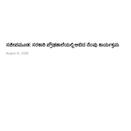
ಸಜೀಪಮೂಡ: ಸರಕಾರಿ ಪ್ರೌಢಶಾಲೆಯಲ್ಲಿ ಆಟಿದ ನೆಂಪು ಕಾರ್ಯಕ್ರಮ
August 8, 2026