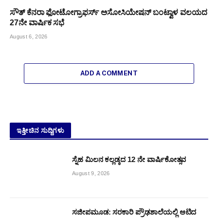
ಸೌತ್ ಕೆನರಾ ಫೋಟೋಗ್ರಾಫರ್ಸ್ ಅಸೋಸಿಯೇಷನ್ ಬಂಟ್ವಾಳ ವಲಯದ
27ನೇ ವಾರ್ಷಿಕ ಸಭೆ
August 6, 2026
ADD A COMMENT
ಇತ್ತೀಚಿನ ಸುದ್ದಿಗಳು
ಸ್ನೆಹ ಮಿಲನ ಕಲ್ಲಡ್ಕದ 12 ನೇ ವಾರ್ಷಿಕೋತ್ಸವ
August 9, 2026
ಸಜೀಪಮೂಡ: ಸರಕಾರಿ ಪ್ರೌಢಶಾಲೆಯಲ್ಲಿ ಆಟಿದ