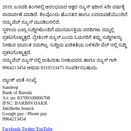
2019, ಜನವರಿ‌ ತಿಂಗಳಲ್ಲಿ ಆರಂಭವಾದ ಅಕ್ಷರ ನ್ಯೂಸ್ ಇದೀಗ 4ನೇ ವರ್ಷಕ್ಕೆ
ಪಾದಾರ್ಪಣೆ ಮಾಡಿದೆ. ಕೆಲವೊಂದು ಹೊಸತನ ಹಾಗೂ ಬದಲಾವಣೆಯೊಂದಿಗೆ
ನಮ್ಮ ವೆಬ್ ನ್ಯೂಸ್ ಮೂಡಿಬರಲಿದೆ.
ಸ್ಥಳೀಯ ಎಲ್ಲಾ ಸುದ್ದಿಗಳೊಂದಿಗೆ ಮಾನವಾಸಕ್ತಿಯ ವರದಿಗಳು ನಮ್ಮಲ್ಲಿ
ಪ್ರಕಟಗೊಳ್ಳುತ್ತದೆ. ಬ್ರೇಕಿಂಗ್ ನ್ಯೂಸ್ ಎಂದು ಓದುಗರಿಗೆ ತಪ್ಪು ಸುದ್ದಿಗಳನ್ನು
ನೀಡುವ ಧಾವಂತ ನಮಗಿಲ್ಲ. ಸುದ್ದಿಯ ಖಚಿತತೆಯ ಬಳಿಕವೇ ವೆಬ್ ನಲ್ಲಿ ಸುದ್ದಿ
ಪ್ರಕಟಗೊಳ್ಳುತ್ತದೆ.
ನಮ್ಮ ವೆಬ್ ನ್ಯೂಸ್ ನಲ್ಲಿ ಜಾಹಿರಾತು ನೀಡುವವರು ಹಾಗೂ ನ್ಯೂಸ್ ಗಾಗಿ
9964213454 ಅಥವಾ 8310533475 ಸಂಪರ್ಕಿಸಬಹುದು.
ಬ್ಯಾಂಕ್ ಖಾತೆ ಸಂಖ್ಯೆ
Sandeep
Bank of Baroda
A/c no: 83700100006708
IFSC: BARB0VJJAKR
Jakribettu branch
Google pay / Phone pay
9964213454
Facebook
Twitter
YouTube