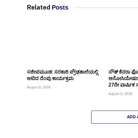
Related
Posts
ಸಜೀಪಮೂಡ: ಸರಕಾರಿ ಪ್ರೌಢಶಾಲೆಯಲ್ಲಿ
ಸೌತ್ ಕೆನರಾ ಫ
ಆಟಿದ ನೆಂಪು ಕಾರ್ಯಕ್ರಮ
ಅಸೋಸಿಯೇಷನ್
27ನೇ ವಾರ್ಷಿಕ 
August 8, 2026
August 6, 2026
ADD