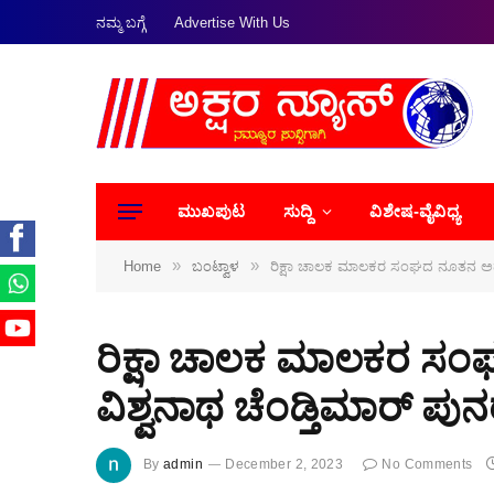
ನಮ್ಮ ಬಗ್ಗೆ
Advertise With Us
ಮುಖಪುಟ
ಸುದ್ದಿ
ವಿಶೇಷ-ವೈವಿಧ್ಯ
»
»
Home
ಬಂಟ್ವಾಳ
ರಿಕ್ಷಾ ಚಾಲಕ ಮಾಲಕರ ಸಂಘದ ನೂತನ ಅಧ್ಯಕ್
ರಿಕ್ಷಾ ಚಾಲಕ ಮಾಲಕರ ಸಂಘ
ವಿಶ್ವನಾಥ ಚೆಂಡ್ತಿಮಾರ್ ಪುನ
By
admin
December 2, 2023
No Comments