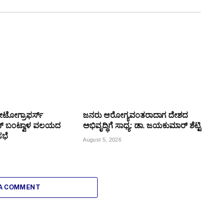
ೋಟೋಗ್ರಾಫರ್ಸ್
ಜನರು ಆರೋಗ್ಯವಂತರಾದಾಗ ದೇಶದ
 ಬಂಟ್ವಾಳ ವಲಯದ
ಅಭಿವೃದ್ಧಿಗೆ ಸಾಧ್ಯ: ಡಾ. ಜಯಕುಮಾರ್ ಶೆಟ್ಟಿ
ಸಭೆ
August 5, 2026
 A COMMENT