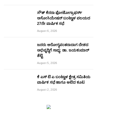
ಸೌತ್ ಕೆನರಾ ಫೋಟೋಗ್ರಾಫರ್ಸ್
ಅಸೋಸಿಯೇಷನ್ ಬಂಟ್ವಾಳ ವಲಯದ
27ನೇ ವಾರ್ಷಿಕ ಸಭೆ
August 6, 2026
ಜನರು ಆರೋಗ್ಯವಂತರಾದಾಗ ದೇಶದ
ಅಭಿವೃದ್ಧಿಗೆ ಸಾಧ್ಯ: ಡಾ. ಜಯಕುಮಾರ್
ಶೆಟ್ಟಿ
August 5, 2026
ಕೆ ಎಸ್ ಟಿ ಎ ಬಂಟ್ವಾಳ ಕ್ಷೇತ್ರ ಸಮಿತಿಯ
ವಾರ್ಷಿಕ ಸಭೆ ಹಾಗೂ ಆಟಿದ ಕೂಟ
August 2, 2026