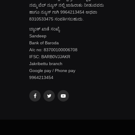
ನಮ್ಮ ವೆಬ್ ನ್ಯೂಸ್ ನಲ್ಲಿ ಜಾಹಿರಾತು ನೀಡುವವರು
ಹಾಗೂ ನ್ಯೂಸ್ ಗಾಗಿ 9964213454 ಅಥವಾ
8310533475 ಸಂಪರ್ಕಿಸಬಹುದು.
ಬ್ಯಾಂಕ್ ಖಾತೆ ಸಂಖ್ಯೆ
Sandeep
Bank of Baroda
A/c no: 83700100006708
IFSC: BARB0VJJAKR
Jakribettu branch
Google pay / Phone pay
9964213454
Facebook
Twitter
YouTube