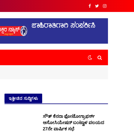
Facebook
Twitter
Instagram
ಇತ್ತೀಚಿನ ಸುದ್ದಿಗಳು
ಸೌತ್ ಕೆನರಾ ಫೋಟೋಗ್ರಾಫರ್ಸ್
ಅಸೋಸಿಯೇಷನ್ ಬಂಟ್ವಾಳ ವಲಯದ
27ನೇ ವಾರ್ಷಿಕ ಸಭೆ