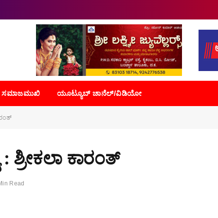
ಸಮಾಜಮುಖಿ
ಯೂಟ್ಯೂಬ್ ಚಾನೆಲ್/ವಿಡಿಯೋ
ಾರಂತ್
ಯ : ಶ್ರೀಕಲಾ ಕಾರಂತ್
Min Read