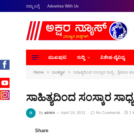
ನಮ್ಮ ಬಗ್ಗೆ
Advertise With Us
ಮುಖಪುಟ
ಸುದ್ದಿ
ವಿಶೇಷ-ವೈವಿಧ್ಯ
»
»
Home
ಬಂಟ್ವಾಳ
ಸಾಹಿತ್ಯದಿಂದ ಸಂಸ್ಕಾರ ಸಾಧ್ಯ : ಶ್ರೀಕಲಾ ಕ
ಸಾಹಿತ್ಯದಿಂದ ಸಂಸ್ಕಾರ ಸಾಧ್
By
admin
April 19, 2023
No Comments
1 
Share