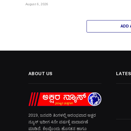
August 6, 2026
ADD
ABOUT US
LATES
2019, ಜನವರಿ‌ ತಿಂಗಳಲ್ಲಿ ಆರಂಭವಾದ ಅಕ್ಷರ
ನ್ಯೂಸ್ ಇದೀಗ 4ನೇ ವರ್ಷಕ್ಕೆ ಪಾದಾರ್ಪಣೆ
ಮಾಡಿದೆ. ಕೆಲವೊಂದು ಹೊಸತನ ಹಾಗೂ