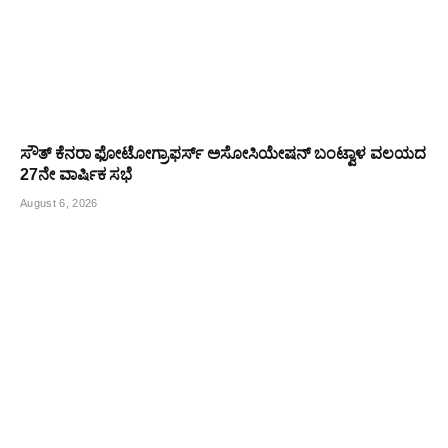
ಸೌತ್ ಕೆನರಾ ಫೋಟೋಗ್ರಾಫರ್ಸ್ ಅಸೋಸಿಯೇಷನ್ ಬಂಟ್ವಾಳ ವಲಯದ
27ನೇ ವಾರ್ಷಿಕ ಸಭೆ
August 6, 2026