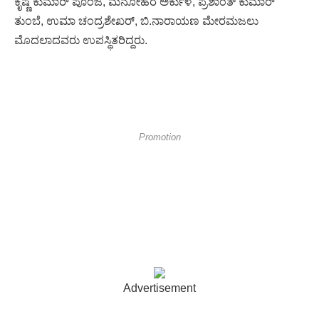
ಕೃಷ್ಣ ಕುಮಾರ್ ಪೂಂಜ, ಮನೋಹರ ಅರ್ಕುಳ, ಪ್ರಶಾಂತ್ ಕುಮಾರ್
ತುಂಬೆ, ಉಮಾ ಚಂದ್ರಶೇಖರ್, ಬಿ.ನಾರಾಯಣ ಮೇರಮಜಲು
ಮೊದಲಾದವರು ಉಪಸ್ಥಿತರಿದ್ದರು.
Promotion
Advertisement