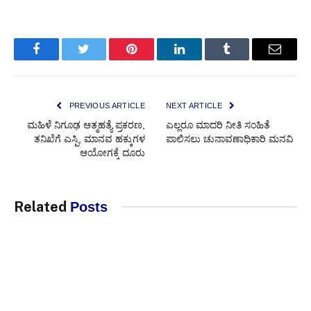
Facebook
Twitter
Pinterest
LinkedIn
Tumblr
Email
PREVIOUS ARTICLE
NEXT ARTICLE
ಮಹಿಳೆ ನಿಗೂಢ ಆತ್ಮಹತ್ಯೆ ಪ್ರಕರಣ,
ಎಲ್ಲರೂ ಮಾದರಿ ನೀತಿ ಸಂಹಿತೆ
ತನಿಖೆಗೆ ಎಸ್ಪಿ, ಮಾನವ ಹಕ್ಕುಗಳ
ಪಾಲಿಸಲು ಚುನಾವಣಾಧಿಕಾರಿ ಮನವಿ
ಆಯೋಗಕ್ಕೆ ದೂರು
Related
Posts