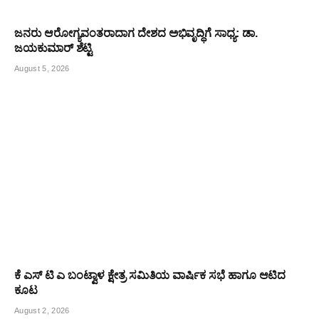
ಜನರು ಆರೋಗ್ಯವಂತರಾದಾಗ ದೇಶದ ಅಭಿವೃದ್ಧಿಗೆ ಸಾಧ್ಯ: ಡಾ.
ಜಯಕುಮಾರ್ ಶೆಟ್ಟಿ
August 5, 2026
ಕೆ ಎಸ್ ಟಿ ಎ ಬಂಟ್ವಾಳ ಕ್ಷೇತ್ರ ಸಮಿತಿಯ ವಾರ್ಷಿಕ ಸಭೆ ಹಾಗೂ ಆಟಿದ
ಕೂಟ
August 2, 2026