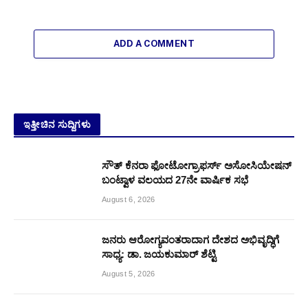
ADD A COMMENT
ಇತ್ತೀಚಿನ ಸುದ್ದಿಗಳು
ಸೌತ್ ಕೆನರಾ ಫೋಟೋಗ್ರಾಫರ್ಸ್ ಅಸೋಸಿಯೇಷನ್
ಬಂಟ್ವಾಳ ವಲಯದ 27ನೇ ವಾರ್ಷಿಕ ಸಭೆ
August 6, 2026
ಜನರು ಆರೋಗ್ಯವಂತರಾದಾಗ ದೇಶದ ಅಭಿವೃದ್ಧಿಗೆ
ಸಾಧ್ಯ: ಡಾ. ಜಯಕುಮಾರ್ ಶೆಟ್ಟಿ
August 5, 2026