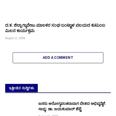
ದ.ಕ. ಜಿಲ್ಲಾ ಗ್ಯಾರೇಜು ಮಾಲಕರ ಸಂಘ ಬಂಟ್ವಾಳ ವಲಯದ ಕುಟುಂಬ
ಮಿಲನ ಕಾರ್ಯಕ್ರಮ
August 2, 2026
ADD A COMMENT
ಇತ್ತೀಚಿನ ಸುದ್ದಿಗಳು
ಜನರು ಆರೋಗ್ಯವಂತರಾದಾಗ ದೇಶದ ಅಭಿವೃದ್ಧಿಗೆ
ಸಾಧ್ಯ: ಡಾ. ಜಯಕುಮಾರ್ ಶೆಟ್ಟಿ