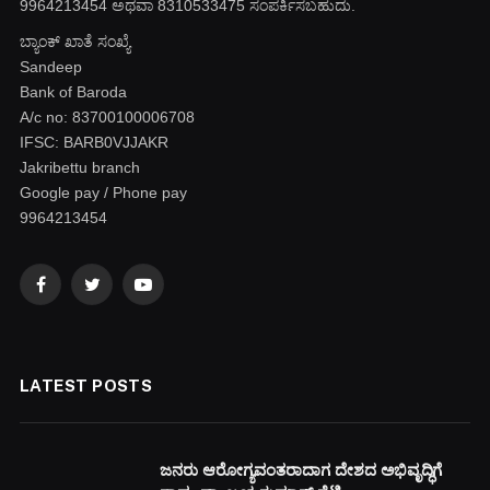
9964213454 ಅಥವಾ 8310533475 ಸಂಪರ್ಕಿಸಬಹುದು.
ಬ್ಯಾಂಕ್ ಖಾತೆ ಸಂಖ್ಯೆ
Sandeep
Bank of Baroda
A/c no: 83700100006708
IFSC: BARB0VJJAKR
Jakribettu branch
Google pay / Phone pay
9964213454
Facebook
Twitter
YouTube
LATEST POSTS
ಜನರು ಆರೋಗ್ಯವಂತರಾದಾಗ ದೇಶದ ಅಭಿವೃದ್ಧಿಗೆ