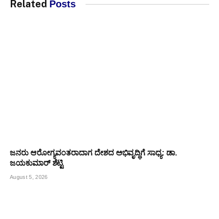
Related
Posts
ಜನರು ಆರೋಗ್ಯವಂತರಾದಾಗ ದೇಶದ ಅಭಿವೃದ್ಧಿಗೆ ಸಾಧ್ಯ: ಡಾ.
ಜಯಕುಮಾರ್ ಶೆಟ್ಟಿ
August 5, 2026