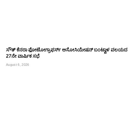
ಸೌತ್ ಕೆನರಾ ಫೋಟೋಗ್ರಾಫರ್ಸ್ ಅಸೋಸಿಯೇಷನ್ ಬಂಟ್ವಾಳ ವಲಯದ
27ನೇ ವಾರ್ಷಿಕ ಸಭೆ
August 6, 2026