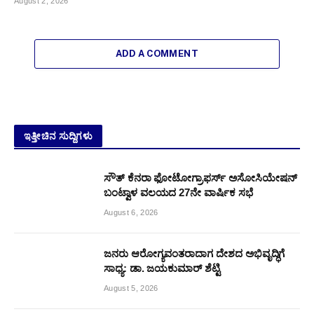
August 2, 2026
ADD A COMMENT
ಇತ್ತೀಚಿನ ಸುದ್ದಿಗಳು
ಸೌತ್ ಕೆನರಾ ಫೋಟೋಗ್ರಾಫರ್ಸ್ ಅಸೋಸಿಯೇಷನ್
ಬಂಟ್ವಾಳ ವಲಯದ 27ನೇ ವಾರ್ಷಿಕ ಸಭೆ
August 6, 2026
ಜನರು ಆರೋಗ್ಯವಂತರಾದಾಗ ದೇಶದ ಅಭಿವೃದ್ಧಿಗೆ
ಸಾಧ್ಯ: ಡಾ. ಜಯಕುಮಾರ್ ಶೆಟ್ಟಿ
August 5, 2026