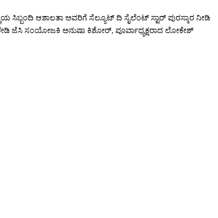
ಬ್ಬಂದಿ ಆಶಾಲತಾ ಅವರಿಗೆ ಸೆಲ್ಯೂಟ್ ದಿ ಸೈಲೆಂಟ್ ಸ್ಟಾರ್ ಪುರಸ್ಕಾರ ನೀಡಿ
ೆ, ಲೇಡಿ ಜೆಸಿ ಸಂಯೋಜಕಿ ಅನುಷಾ ಕಿಶೋರ್, ಪೂರ್ವಾಧ್ಯಕ್ಷರಾದ ಲೋಕೇಶ್