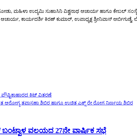
ಡು, ಮಹಿಳಾ ಉದ್ಯಮಿ ಸುಹಾಸಿನಿ ವಿಶ್ವನಾಥ ಆಚಾರ್ಯ ಹಾಗೂ ಕೇಬಲ್ ಸಂಸ್ಥೆಯ ಸಿ
ಚಾರ್ಯ, ಕಾರ್ಯದರ್ಶಿ ಕಿರಣ್ ಕುಮಾರ್, ಉಪಾಧ್ಯಕ್ಷ ಶ್ರೀನಿವಾಸ್ ಅರ್ಬಿಗುಡ್ಡ
ೌಷ್ಟಿಕಾಹಾರದ ಕಿಟ್ ವಿತರಣೆ
ಿತ ಆರೋಗ್ಯ ತಪಾಸಣಾ ಶಿಬಿರ ಹಾಗೂ ಉಚಿತ ಎಕ್ಸ್ ರೇ ರೋಗ ನಿರ್ಣಯ ಶಿಬಿರ
ಬಂಟ್ವಾಳ ವಲಯದ 27ನೇ ವಾರ್ಷಿಕ ಸಭೆ