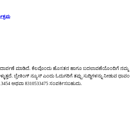
ಯಕ್ರಮ
ಕೆ ಪಾದಾರ್ಪಣೆ ಮಾಡಿದೆ. ಕೆಲವೊಂದು ಹೊಸತನ ಹಾಗೂ ಬದಲಾವಣೆಯೊಂದಿಗೆ ನಮ್ಮ 
ುತ್ತದೆ. ಬ್ರೇಕಿಂಗ್ ನ್ಯೂಸ್ ಎಂದು ಓದುಗರಿಗೆ ತಪ್ಪು ಸುದ್ದಿಗಳನ್ನು ನೀಡುವ ಧಾವಂತ
64213454 ಅಥವಾ 8310533475 ಸಂಪರ್ಕಿಸಬಹುದು.