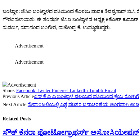
ಬಂಟ್ವಾಳ: ಜೆಸಿಐ ಬಂಟ್ವಾಳದ ವತಿಯಿಂದ ಕೊಳಲು ವಾದಕ ಶಿವಪ್ರಸಾದ್ ಬಿ.ಸಿ.ರೋ
ಗೌರವಿಸಲಾಯಿತು. ಈ ಸಂದರ್ಭ ಜೆಸಿಐ ಬಂಟ್ವಾಳದ ಅಧ್ಯಕ್ಷ ಕಿಶೋರ್ ಕುಮಾರ್ ಆ
ಸುವರ್ಣ, ಸದಾನಂದ ಬಂಗೇರ, ರಾಜೇಂದ್ರ ಕೆ. ಉಪಸ್ಥಿತರಿದ್ದರು.
Advertisement
Advertisement
Advertisement
Share.
Facebook
Twitter
Pinterest
LinkedIn
Tumblr
Email
Previous Article
ಎಸ್ ಕೆ ಪಿ ಎ ಬಂಟ್ವಾಳ ವಲಯದ ವತಿಯಿಂದ ಕ್ಷಯ ರೋಗಿಗೆ ಪ
Next Article
ಸೇವಾಂಜಲಿಯಲ್ಲಿ ವಿಶ್ವ ಪರಿಸರ ದಿನಾಚರಣೆಯ ಅಂಗವಾಗಿ‌ ಉಚ
Related
Posts
ಸೌತ್ ಕೆನರಾ ಫೋಟೋಗ್ರಾಫರ್ಸ್ ಅಸೋಸಿಯೇಷನ್ 