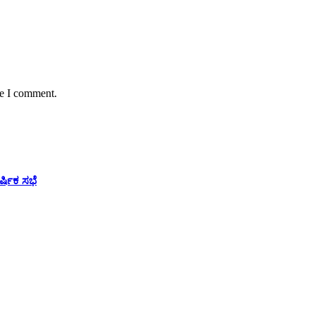
me I comment.
ಷಿಕ ಸಭೆ