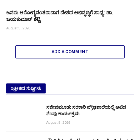
ಜನರು ಆರೋಗ್ಯವಂತರಾದಾಗ ದೇಶದ ಅಭಿವೃದ್ಧಿಗೆ ಸಾಧ್ಯ: ಡಾ.
ಜಯಕುಮಾರ್ ಶೆಟ್ಟಿ
August 5, 2026
ADD A COMMENT
ಇತ್ತೀಚಿನ ಸುದ್ದಿಗಳು
ಸಜೀಪಮೂಡ: ಸರಕಾರಿ ಪ್ರೌಢಶಾಲೆಯಲ್ಲಿ ಆಟಿದ
ನೆಂಪು ಕಾರ್ಯಕ್ರಮ
August 8, 2026