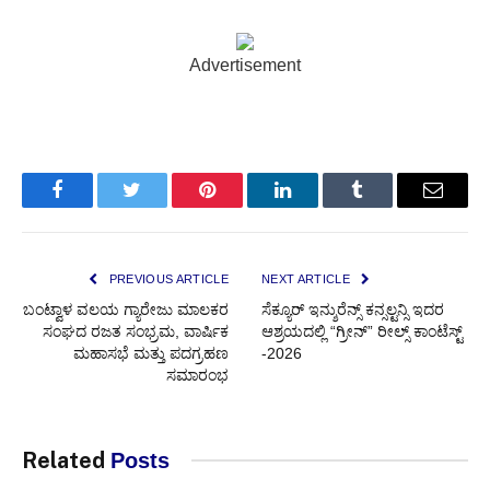
Advertisement
Facebook
Twitter
Pinterest
LinkedIn
Tumblr
Email
PREVIOUS ARTICLE
NEXT ARTICLE
ಬಂಟ್ವಾಳ ವಲಯ ಗ್ಯಾರೇಜು ಮಾಲಕರ
ಸೆಕ್ಯೂರ್ ಇನ್ಶುರೆನ್ಸ್ ಕನ್ಸಲ್ಟನ್ಸಿ ಇದರ
ಸಂಘದ ರಜತ ಸಂಭ್ರಮ, ವಾರ್ಷಿಕ
ಆಶ್ರಯದಲ್ಲಿ “ಗ್ರೀನ್” ರೀಲ್ಸ್ ಕಾಂಟೆಸ್ಟ್
ಮಹಾಸಭೆ ಮತ್ತು ಪದಗ್ರಹಣ
-2026
ಸಮಾರಂಭ
Related
Posts