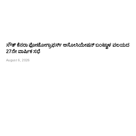
ಸೌತ್ ಕೆನರಾ ಫೋಟೋಗ್ರಾಫರ್ಸ್ ಅಸೋಸಿಯೇಷನ್ ಬಂಟ್ವಾಳ ವಲಯದ
27ನೇ ವಾರ್ಷಿಕ ಸಭೆ
August 6, 2026