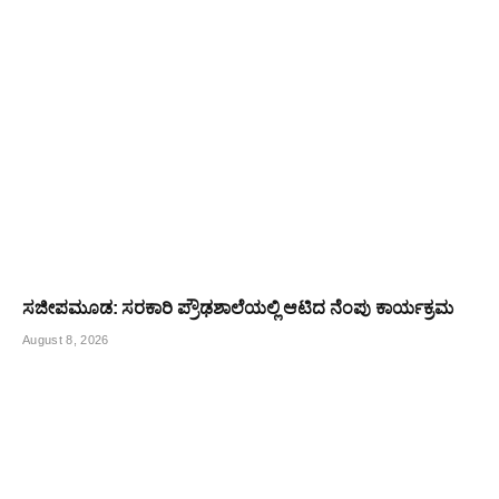
ಸಜೀಪಮೂಡ: ಸರಕಾರಿ ಪ್ರೌಢಶಾಲೆಯಲ್ಲಿ ಆಟಿದ ನೆಂಪು ಕಾರ್ಯಕ್ರಮ
August 8, 2026