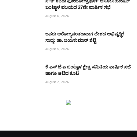
ಸೌತ್ ಕೆನರಾ ಫೋಟೋಗ್ರಾಫರ್ಸ್ ಅಸೋಸಿಯೇಷನ್
ಬಂಟ್ವಾಳ ವಲಯದ 27ನೇ ವಾರ್ಷಿಕ ಸಭೆ
August 6, 2026
ಜನರು ಆರೋಗ್ಯವಂತರಾದಾಗ ದೇಶದ ಅಭಿವೃದ್ಧಿಗೆ
ಸಾಧ್ಯ: ಡಾ. ಜಯಕುಮಾರ್ ಶೆಟ್ಟಿ
August 5, 2026
ಕೆ ಎಸ್ ಟಿ ಎ ಬಂಟ್ವಾಳ ಕ್ಷೇತ್ರ ಸಮಿತಿಯ ವಾರ್ಷಿಕ ಸಭೆ
ಹಾಗೂ ಆಟಿದ ಕೂಟ
August 2, 2026