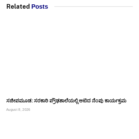
Related
Posts
ಸಜೀಪಮೂಡ: ಸರಕಾರಿ ಪ್ರೌಢಶಾಲೆಯಲ್ಲಿ ಆಟಿದ ನೆಂಪು ಕಾರ್ಯಕ್ರಮ
August 8, 2026