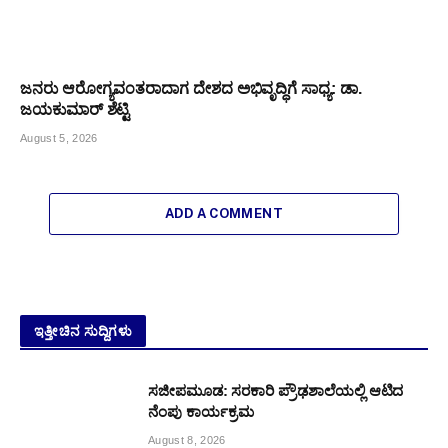
ಜನರು ಆರೋಗ್ಯವಂತರಾದಾಗ ದೇಶದ ಅಭಿವೃದ್ಧಿಗೆ ಸಾಧ್ಯ: ಡಾ.
ಜಯಕುಮಾರ್ ಶೆಟ್ಟಿ
August 5, 2026
ADD A COMMENT
ಇತ್ತೀಚಿನ ಸುದ್ದಿಗಳು
ಸಜೀಪಮೂಡ: ಸರಕಾರಿ ಪ್ರೌಢಶಾಲೆಯಲ್ಲಿ ಆಟಿದ
ನೆಂಪು ಕಾರ್ಯಕ್ರಮ
August 8, 2026