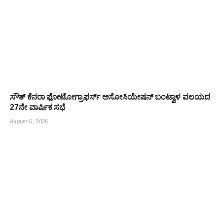
ಸೌತ್ ಕೆನರಾ ಫೋಟೋಗ್ರಾಫರ್ಸ್ ಅಸೋಸಿಯೇಷನ್ ಬಂಟ್ವಾಳ ವಲಯದ
27ನೇ ವಾರ್ಷಿಕ ಸಭೆ
August 6, 2026