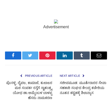
Advertisement
Facebook
Twitter
Pinterest
LinkedIn
Tumblr
Email
PREVIOUS ARTICLE
NEXT ARTICLE
ಪೊಸಳ್ಳಿ, ದೈಪಲ, ಕಾಮಾಜೆ, ಕುಲಾಲರ
ಸಜೀಪಮೂಡ: ಮೂರ್ತೆದಾರರ ಸೇವಾ
ಮಠ ಸಂಪರ್ಕ ರಸ್ತೆಗೆ ಸ್ವಾತಂತ್ರ್ಯ
ಸಹಕಾರಿ ಸಂಘದ ಕೇಂದ್ರ ಕಚೇರಿಯ
ಯೋಧ ಡಾ.‌ಅಮ್ಮೆಂಬಳ ಬಾಳಪ್ಪ
ನೂತನ ಕಟ್ಟಡಕ್ಕೆ ಶಿಲಾನ್ಯಾಸ
ಹೆಸರು ನಾಮಕರಣ