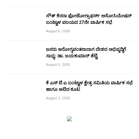
ಸೌತ್ ಕೆನರಾ ಫೋಟೋಗ್ರಾಫರ್ಸ್ ಅಸೋಸಿಯೇಷನ್
ಬಂಟ್ವಾಳ ವಲಯದ 27ನೇ ವಾರ್ಷಿಕ ಸಭೆ
August 6, 2026
ಜನರು ಆರೋಗ್ಯವಂತರಾದಾಗ ದೇಶದ ಅಭಿವೃದ್ಧಿಗೆ
ಸಾಧ್ಯ: ಡಾ. ಜಯಕುಮಾರ್ ಶೆಟ್ಟಿ
August 5, 2026
ಕೆ ಎಸ್ ಟಿ ಎ ಬಂಟ್ವಾಳ ಕ್ಷೇತ್ರ ಸಮಿತಿಯ ವಾರ್ಷಿಕ ಸಭೆ
ಹಾಗೂ ಆಟಿದ ಕೂಟ
August 2, 2026