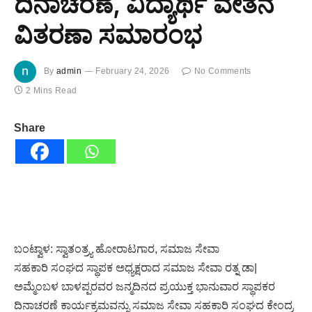
ದಿನಾಚರಣೆ, ವಿದ್ಯಾರ್ಥಿ ವೇತನ
ವಿತರಣಾ ಸಮಾರಂಭ
By
admin
February 24, 2026
No Comments
2 Mins Read
Share
ಬಂಟ್ವಾಳ: ಸ್ವಾತಂತ್ರ್ಯ ಹೋರಾಟಗಾರ, ಸಮಾಜ ಸೇವಾ
ಸಹಕಾರಿ ಸಂಘದ ಸ್ಥಾಪಕ ಅಧ್ಯಕ್ಷರಾದ ಸಮಾಜ ಸೇವಾ ರತ್ನ ಡಾ|
ಅಮ್ಮೆಂಬಳ ಬಾಳಪ್ಪರವರ ಜನ್ಮದಿನದ ಪ್ರಯುಕ್ತ ಭಾನುವಾರ ಸ್ಥಾಪಕರ
ದಿನಾಚರಣೆ ಕಾರ್ಯಕ್ರಮವನ್ನು ಸಮಾಜ ಸೇವಾ ಸಹಕಾರಿ ಸಂಘದ ಕೇಂದ್ರ