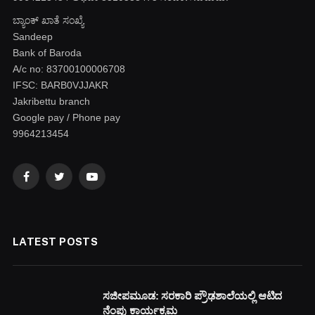
ಬ್ಯಾಂಕ್ ಖಾತೆ ಸಂಖ್ಯೆ
Sandeep
Bank of Baroda
A/c no: 83700100006708
IFSC: BARB0VJJAKR
Jakribettu branch
Google pay / Phone pay
9964213454
Facebook
Twitter
YouTube
LATEST POSTS
ಸಜೀಪಮೂಡ: ಸರಕಾರಿ ಪ್ರೌಢಶಾಲೆಯಲ್ಲಿ ಆಟಿದ
ನೆಂಪು ಕಾರ್ಯಕ್ರಮ