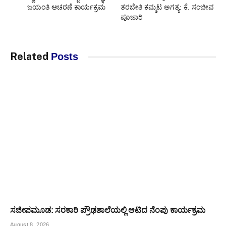
ಜಯಂತಿ ಆಚರಣೆ ಕಾರ್ಯಕ್ರಮ
ತರಬೇತಿ ಕಮ್ಮಟ ಅಗತ್ಯ: ಕೆ. ಸಂಜೀವ
ಪೂಜಾರಿ
Related
Posts
ಸಜೀಪಮೂಡ: ಸರಕಾರಿ ಪ್ರೌಢಶಾಲೆಯಲ್ಲಿ ಆಟಿದ ನೆಂಪು ಕಾರ್ಯಕ್ರಮ
August 8, 2026