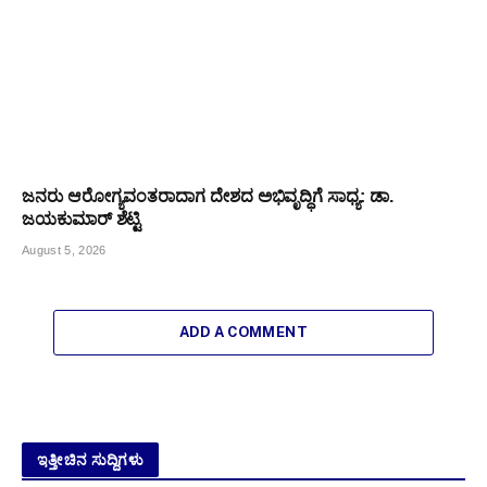
ಜನರು ಆರೋಗ್ಯವಂತರಾದಾಗ ದೇಶದ ಅಭಿವೃದ್ಧಿಗೆ ಸಾಧ್ಯ: ಡಾ.
ಜಯಕುಮಾರ್ ಶೆಟ್ಟಿ
August 5, 2026
ADD A COMMENT
ಇತ್ತೀಚಿನ ಸುದ್ದಿಗಳು