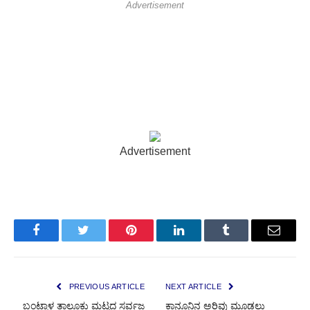
Advertisement
Advertisement
Facebook
Twitter
Pinterest
LinkedIn
Tumblr
Email
PREVIOUS ARTICLE
NEXT ARTICLE
ಬಂಟ್ವಾಳ ತಾಲೂಕು ಮಟ್ಟದ ಸರ್ವಜ್ಞ
ಕಾನೂನಿನ ಅರಿವು ಮೂಡಲು