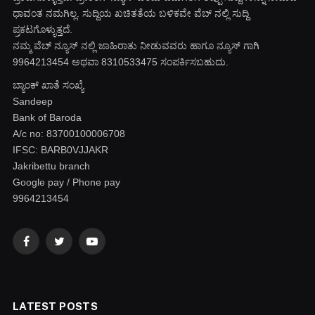
ಧಾವಂತ ನಮಗಿಲ್ಲ. ಸುದ್ದಿಯ ಖಚಿತತೆಯ ಬಳಿಕವೇ ವೆಬ್ ನಲ್ಲಿ ಸುದ್ದಿ
ಪ್ರಕಟಗೊಳ್ಳುತ್ತದೆ.
ನಮ್ಮ ವೆಬ್ ನ್ಯೂಸ್ ನಲ್ಲಿ ಜಾಹಿರಾತು ನೀಡುವವರು ಹಾಗೂ ನ್ಯೂಸ್ ಗಾಗಿ
9964213454 ಅಥವಾ 8310533475 ಸಂಪರ್ಕಿಸಬಹುದು.
ಬ್ಯಾಂಕ್ ಖಾತೆ ಸಂಖ್ಯೆ
Sandeep
Bank of Baroda
A/c no: 83700100006708
IFSC: BARB0VJJAKR
Jakribettu branch
Google pay / Phone pay
9964213454
Facebook
Twitter
YouTube
LATEST POSTS