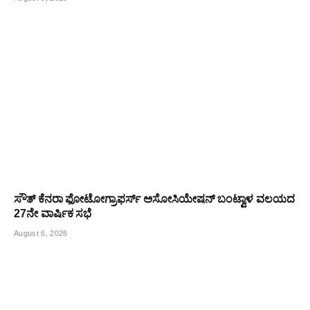
ಸೌತ್ ಕೆನರಾ ಫೋಟೋಗ್ರಾಫರ್ಸ್ ಅಸೋಸಿಯೇಷನ್ ಬಂಟ್ವಾಳ ವಲಯದ
27ನೇ ವಾರ್ಷಿಕ ಸಭೆ
August 6, 2026