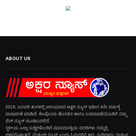
ABOUT US
2019, ಜನವರಿ‌ ತಿಂಗಳಲ್ಲಿ ಆರಂಭವಾದ ಅಕ್ಷರ ನ್ಯೂಸ್ ಇದೀಗ 4ನೇ ವರ್ಷಕ್ಕೆ
ಪಾದಾರ್ಪಣೆ ಮಾಡಿದೆ. ಕೆಲವೊಂದು ಹೊಸತನ ಹಾಗೂ ಬದಲಾವಣೆಯೊಂದಿಗೆ ನಮ್ಮ
ವೆಬ್ ನ್ಯೂಸ್ ಮೂಡಿಬರಲಿದೆ.
ಸ್ಥಳೀಯ ಎಲ್ಲಾ ಸುದ್ದಿಗಳೊಂದಿಗೆ ಮಾನವಾಸಕ್ತಿಯ ವರದಿಗಳು ನಮ್ಮಲ್ಲಿ
ಪ್ರಕಟಗೊಳ್ಳುತ್ತದೆ. ಬ್ರೇಕಿಂಗ್ ನ್ಯೂಸ್ ಎಂದು ಓದುಗರಿಗೆ ತಪ್ಪು ಸುದ್ದಿಗಳನ್ನು ನೀಡುವ