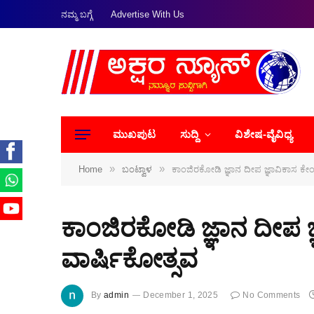
ನಮ್ಮ ಬಗ್ಗೆ
Advertise With Us
ಮುಖಪುಟ
ಸುದ್ದಿ
ವಿಶೇಷ-ವೈವಿಧ್ಯ
»
»
Home
ಬಂಟ್ವಾಳ
ಕಾಂಜಿರಕೋಡಿ ಜ್ಞಾನ ದೀಪ ಜ್ಞಾವಿಕಾಸ ಕೇಂ
ಕಾಂಜಿರಕೋಡಿ ಜ್ಞಾನ ದೀಪ ಜ
ವಾರ್ಷಿಕೋತ್ಸವ
By
admin
December 1, 2025
No Comments