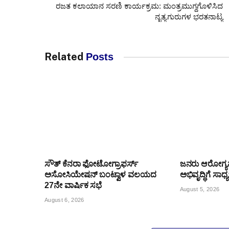
ರಜತ ಕಲಾಯಾನ ಸರಣಿ ಕಾರ್ಯಕ್ರಮ: ಮಂತ್ರಮುಗ್ದಗೊಳಿಸಿದ
ನೃತ್ಯಗುರುಗಳ ಭರತನಾಟ್ಯ
Related
Posts
ಸೌತ್ ಕೆನರಾ ಫೋಟೋಗ್ರಾಫರ್ಸ್
ಜನರು ಆರೋಗ್
ಅಸೋಸಿಯೇಷನ್ ಬಂಟ್ವಾಳ ವಲಯದ
ಅಭಿವೃದ್ಧಿಗೆ ಸಾಧ
27ನೇ ವಾರ್ಷಿಕ ಸಭೆ
August 5, 2026
August 6, 2026