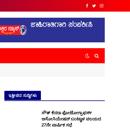
Facebook
Twitter
Instagram
ಇತ್ತೀಚಿನ ಸುದ್ದಿಗಳು
ಸೌತ್ ಕೆನರಾ ಫೋಟೋಗ್ರಾಫರ್ಸ್
ಅಸೋಸಿಯೇಷನ್ ಬಂಟ್ವಾಳ ವಲಯದ
27ನೇ ವಾರ್ಷಿಕ ಸಭೆ