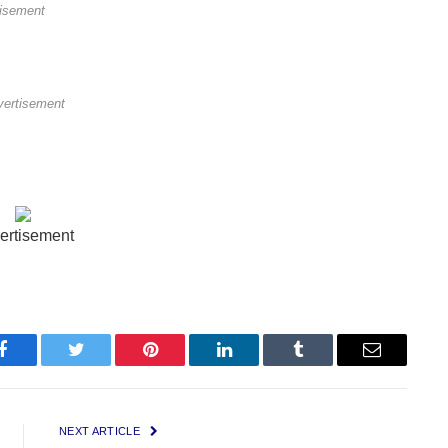
tisement
vertisement
ertisement
Facebook
Twitter
Pinterest
LinkedIn
Tumblr
Email
NEXT ARTICLE