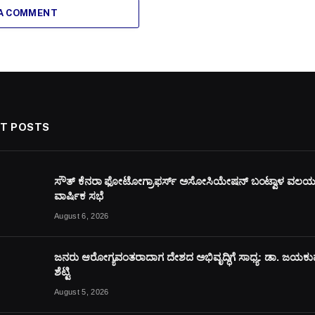
 A COMMENT
T POSTS
ಸೌತ್ ಕೆನರಾ ಫೋಟೋಗ್ರಾಫರ್ಸ್ ಅಸೋಸಿಯೇಷನ್ ಬಂಟ್ವಾಳ ವಲ
ವಾರ್ಷಿಕ ಸಭೆ
August 6, 2026
ಜನರು ಆರೋಗ್ಯವಂತರಾದಾಗ ದೇಶದ ಅಭಿವೃದ್ಧಿಗೆ ಸಾಧ್ಯ: ಡಾ. ಜಯಕ
ಶೆಟ್ಟಿ
August 5, 2026