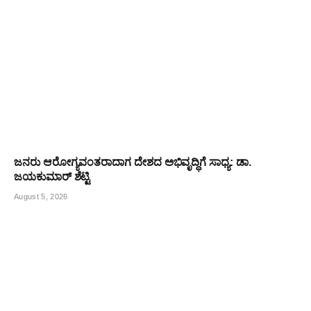
ಜನರು ಆರೋಗ್ಯವಂತರಾದಾಗ ದೇಶದ ಅಭಿವೃದ್ಧಿಗೆ ಸಾಧ್ಯ: ಡಾ.
ಜಯಕುಮಾರ್ ಶೆಟ್ಟಿ
August 5, 2026