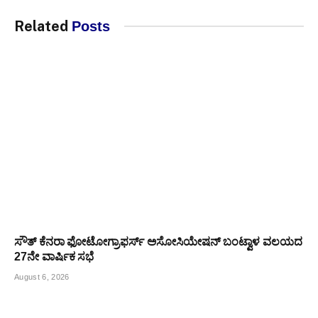
Related
Posts
ಸೌತ್ ಕೆನರಾ ಫೋಟೋಗ್ರಾಫರ್ಸ್ ಅಸೋಸಿಯೇಷನ್ ಬಂಟ್ವಾಳ ವಲಯದ
27ನೇ ವಾರ್ಷಿಕ ಸಭೆ
August 6, 2026