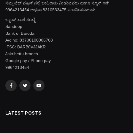
ನಮ್ಮ ವೆಬ್ ನ್ಯೂಸ್ ನಲ್ಲಿ ಜಾಹಿರಾತು ನೀಡುವವರು ಹಾಗೂ ನ್ಯೂಸ್ ಗಾಗಿ
9964213454 ಅಥವಾ 8310533475 ಸಂಪರ್ಕಿಸಬಹುದು.
ಬ್ಯಾಂಕ್ ಖಾತೆ ಸಂಖ್ಯೆ
Sandeep
Bank of Baroda
A/c no: 83700100006708
IFSC: BARB0VJJAKR
Jakribettu branch
Google pay / Phone pay
9964213454
Facebook
Twitter
YouTube
LATEST POSTS