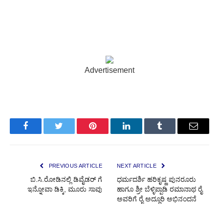
Advertisement
Facebook
Twitter
Pinterest
LinkedIn
Tumblr
Email
PREVIOUS ARTICLE
NEXT ARTICLE
ಬಿ.ಸಿ.ರೋಡಿನಲ್ಲಿ ಡಿವೈಡರ್ ಗೆ
ಧರ್ಮದರ್ಶಿ ಹರಿಕೃಷ್ಣ ಪುನರೂರು
ಇನ್ನೋವಾ ಡಿಕ್ಕಿ, ಮೂರು ಸಾವು
ಹಾಗೂ ಶ್ರೀ ಬೆಳ್ಳಿಪ್ಪಾಡಿ ರಮಾನಾಥ ರೈ
ಅವರಿಗೆ ರೈ ಅದ್ಧೂರಿ ಅಭಿನಂದನೆ