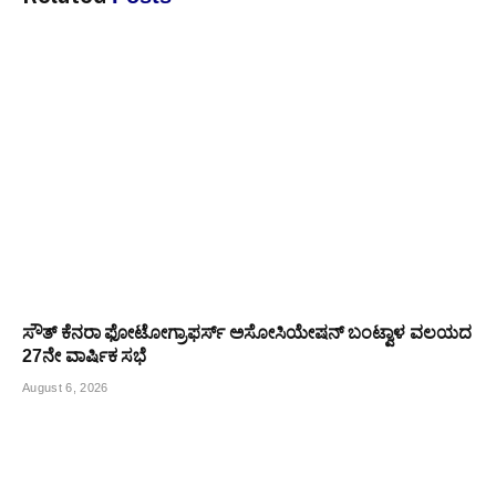
ಸೌತ್ ಕೆನರಾ ಫೋಟೋಗ್ರಾಫರ್ಸ್ ಅಸೋಸಿಯೇಷನ್ ಬಂಟ್ವಾಳ ವಲಯದ
27ನೇ ವಾರ್ಷಿಕ ಸಭೆ
August 6, 2026