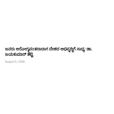
ಜನರು ಆರೋಗ್ಯವಂತರಾದಾಗ ದೇಶದ ಅಭಿವೃದ್ಧಿಗೆ ಸಾಧ್ಯ: ಡಾ.
ಜಯಕುಮಾರ್ ಶೆಟ್ಟಿ
August 5, 2026