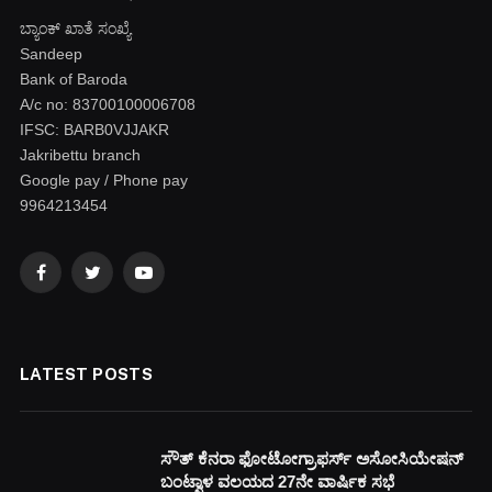
ಬ್ಯಾಂಕ್ ಖಾತೆ ಸಂಖ್ಯೆ
Sandeep
Bank of Baroda
A/c no: 83700100006708
IFSC: BARB0VJJAKR
Jakribettu branch
Google pay / Phone pay
9964213454
Facebook
Twitter
YouTube
LATEST POSTS
ಸೌತ್ ಕೆನರಾ ಫೋಟೋಗ್ರಾಫರ್ಸ್ ಅಸೋಸಿಯೇಷನ್
ಬಂಟ್ವಾಳ ವಲಯದ 27ನೇ ವಾರ್ಷಿಕ ಸಭೆ