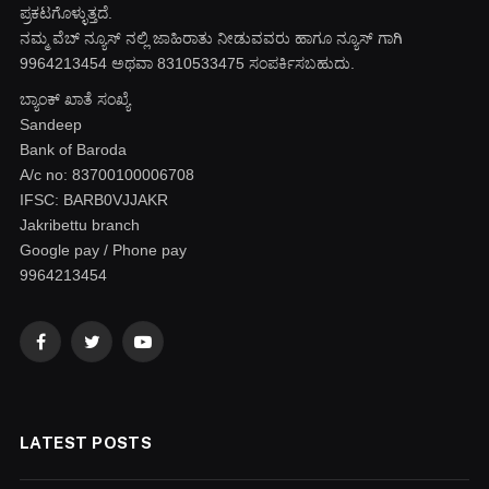
ಪ್ರಕಟಗೊಳ್ಳುತ್ತದೆ.
ನಮ್ಮ ವೆಬ್ ನ್ಯೂಸ್ ನಲ್ಲಿ ಜಾಹಿರಾತು ನೀಡುವವರು ಹಾಗೂ ನ್ಯೂಸ್ ಗಾಗಿ
9964213454 ಅಥವಾ 8310533475 ಸಂಪರ್ಕಿಸಬಹುದು.
ಬ್ಯಾಂಕ್ ಖಾತೆ ಸಂಖ್ಯೆ
Sandeep
Bank of Baroda
A/c no: 83700100006708
IFSC: BARB0VJJAKR
Jakribettu branch
Google pay / Phone pay
9964213454
Facebook
Twitter
YouTube
LATEST POSTS