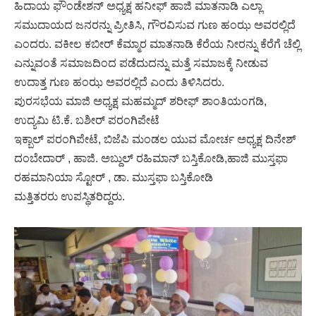
ಹಿದಾಯ ಫೌಂಡೇಶನ್ ಅಧ್ಯಕ್ಷ ಹನೀಫ್ ಹಾಜಿ ಮಾತನಾಡಿ ಎಲ್ಲಾ
ಸಮುದಾಯದ ಜನರನ್ನು ಪ್ರೀತಿಸಿ, ಗೌರವಿಸುವ ಗುಣ ಹಂಝ ಅವರಲ್ಲಿದೆ
ಎಂದರು. ವಕೀಲ ಕಬೀರ್ ಕೆಮ್ಮಾರ ಮಾತನಾಡಿ ಕೆರೆಯ ನೀರನ್ನು ಕೆರೆಗೆ ಚೆಲ್ಲಿ
ಎನ್ನುವಂತೆ ಸಮಾಜದಿಂದ‌ ಪಡೆದುದನ್ನು ಮತ್ತೆ ಸಮಾಜಕ್ಕೆ ನೀಡುವ
ಉದಾತ್ತ ಗುಣ ಹಂಝ ಅವರಲ್ಲಿದೆ ಎಂದು ತಿಳಿಸಿದರು.
ಪುರಸಭೆಯ ಮಾಜಿ ಅಧ್ಯಕ್ಷ ಮಹಮ್ಮದ್ ಶರೀಫ್ ಶಾಂತಿಯಂಗಡಿ,
ಉದ್ಯಮಿ ಟಿ.ಕೆ. ಬಶೀರ್ ಪರಂಗಿಪೇಟೆ
ಇಕ್ಬಾಲ್ ಪರಂಗಿಪೇಟೆ, ಬಿಜೆಪಿ ಮಂಡಲ ಯುವ ಮೋರ್ಚ ಅಧ್ಯಕ್ಷ ದಿನೇಶ್
ದಂಬೇದಾರ್ , ಹಾಜಿ. ಅಬ್ದುಲ್ ರಹಿಮಾನ್ ಬಸ್ತಿಕೋಡಿ,‌ಹಾಜಿ ಮುಸ್ತಫಾ
ರಹಮಾನಿಯಾ ಸ್ಟೋರ್ , ಡಾ. ಮುಸ್ತಫಾ ಬಸ್ತಿಕೋಡಿ
ಮತ್ತಿತರರು ಉಪಸ್ಥಿತರಿದ್ದರು.