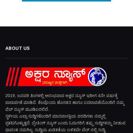
ABOUT US
2019, ಜನವರಿ‌ ತಿಂಗಳಲ್ಲಿ ಆರಂಭವಾದ ಅಕ್ಷರ ನ್ಯೂಸ್ ಇದೀಗ 4ನೇ ವರ್ಷಕ್ಕೆ
ಪಾದಾರ್ಪಣೆ ಮಾಡಿದೆ. ಕೆಲವೊಂದು ಹೊಸತನ ಹಾಗೂ ಬದಲಾವಣೆಯೊಂದಿಗೆ ನಮ್ಮ
ವೆಬ್ ನ್ಯೂಸ್ ಮೂಡಿಬರಲಿದೆ.
ಸ್ಥಳೀಯ ಎಲ್ಲಾ ಸುದ್ದಿಗಳೊಂದಿಗೆ ಮಾನವಾಸಕ್ತಿಯ ವರದಿಗಳು ನಮ್ಮಲ್ಲಿ
ಪ್ರಕಟಗೊಳ್ಳುತ್ತದೆ. ಬ್ರೇಕಿಂಗ್ ನ್ಯೂಸ್ ಎಂದು ಓದುಗರಿಗೆ ತಪ್ಪು ಸುದ್ದಿಗಳನ್ನು ನೀಡುವ
ಧಾವಂತ ನಮಗಿಲ್ಲ. ಸುದ್ದಿಯ ಖಚಿತತೆಯ ಬಳಿಕವೇ ವೆಬ್ ನಲ್ಲಿ ಸುದ್ದಿ