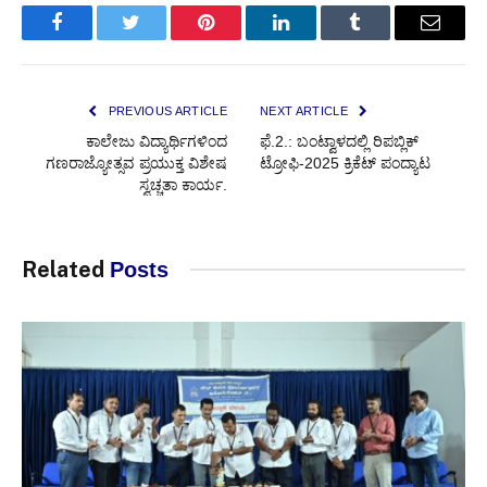
Facebook
Twitter
Pinterest
LinkedIn
Tumblr
Email
PREVIOUS ARTICLE
NEXT ARTICLE
ಕಾಲೇಜು ವಿದ್ಯಾರ್ಥಿಗಳಿಂದ
ಫೆ.2.: ಬಂಟ್ವಾಳದಲ್ಲಿ ರಿಪಬ್ಲಿಕ್
ಗಣರಾಜ್ಯೋತ್ಸವ ಪ್ರಯುಕ್ತ ವಿಶೇಷ
ಟ್ರೋಫಿ-2025 ಕ್ರಿಕೆಟ್ ಪಂದ್ಯಾಟ
ಸ್ವಚ್ಚತಾ ಕಾರ್ಯ.
Related
Posts