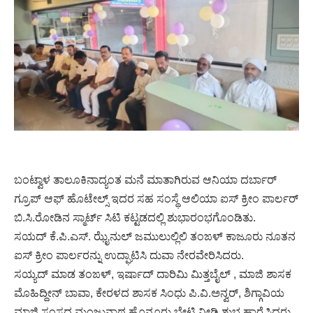
ಬಂಟ್ವಾಳ ತಾಲೂಕಿನಾದ್ಯಂತ ಮನೆ ಮಾತಾಗಿರುವ ಆನಿಯಾ ದರ್ಬಾರ್
ಗ್ರೂಪ್ ಆಫ್ ಹೊಟೇಲ್ಸ್ ಇದರ ಸಹ ಸಂಸ್ಥೆ ಆಲಿಯಾ ಐಸ್ ಕ್ರೀಂ ಪಾರ್ಲರ್
ಬಿ.ಸಿ.ರೋಡಿನ ಸ್ಮಾರ್ಟ್ ಸಿಟಿ ಕಟ್ಟಡದಲ್ಲಿ ಶುಭಾರಂಭಗೊಂಡಿತು.
ಸಯದ್ ಕೆ.ಪಿ.ಎಸ್. ಝೈನುಲ್ ಜಮುಲುಲ್ಲಿಲಿ ತಂಙಳ್ ಕಾಜೂರು ನೂತನ
ಐಸ್ ಕ್ರೀಂ ಪಾರ್ಲರನ್ನು ಉದ್ಘಾಟಿಸಿ ದುವಾ ನೇರವೇರಿಸಿದರು.
ಸಯ್ಯದ್ ಮಾಡ ತಂಙಳ್, ಇರ್ಷಾದ್ ದಾರಿಮಿ ಮಿತ್ತಬೈಲ್ , ಮಾಜಿ ಶಾಸಕ
ಮೊಹಿದ್ದೀನ್ ಬಾವಾ, ಕೇರಳದ ಶಾಸಕ ಸಿಂಧು ಪಿ.ವಿ.ಅನ್ವರ್, ಶಿಗ್ಗಾವಿಯ
ಮಾಜಿ ಸಂಸದ ಮಂಜುನಾಥ ಹೊನ್ನೂರು ಭೇಟಿ ನೀಡಿ ಶುಭ ಹಾರೈಸಿದರು.