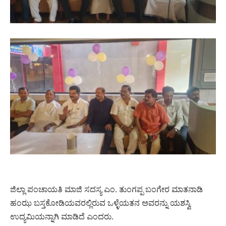
ಜಿಲ್ಲಾ ಪಂಚಾಯತಿ ಮಾಜಿ ಸದಸ್ಯ ಎಂ. ತುಂಗಪ್ಪ ಬಂಗೇರ ಮಾತನಾಡಿ
ಹಂಝ ಬಸ್ತಕೋಡಿಯವರಲ್ಲಿರುವ ಒಳ್ಳೆಯತನ ಅವರನ್ನು ಯಶಸ್ವಿ
ಉದ್ಯಮಿಯನ್ನಾಗಿ ಮಾಡಿದೆ ಎಂದರು.