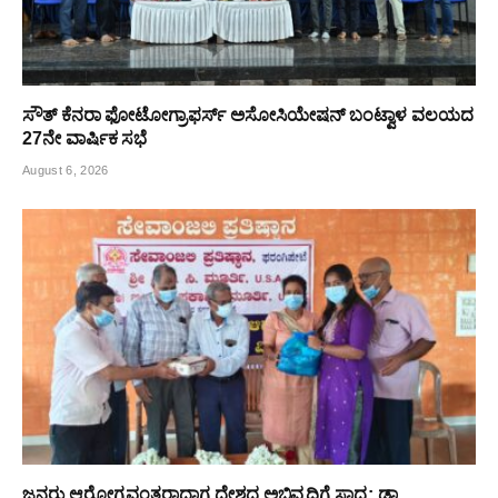
ಸೌತ್ ಕೆನರಾ ಫೋಟೋಗ್ರಾಫರ್ಸ್ ಅಸೋಸಿಯೇಷನ್ ಬಂಟ್ವಾಳ ವಲಯದ
27ನೇ ವಾರ್ಷಿಕ ಸಭೆ
August 6, 2026
ಜನರು ಆರೋಗ್ಯವಂತರಾದಾಗ ದೇಶದ ಅಭಿವೃದ್ಧಿಗೆ ಸಾಧ್ಯ: ಡಾ.