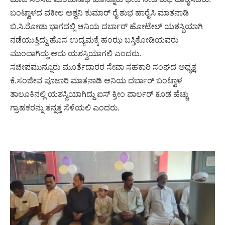
ಬಂಟ್ವಾಳದ ವಕೀಲ ಅಶ್ವನಿ ಕುಮಾರ್ ರೈ ಶುಭ ಹಾರೈಸಿ ಮಾತನಾಡಿ
ಬಿ.ಸಿ.ರೋಡು ಭಾಗದಲ್ಲಿ ಆನಿಯ ದರ್ಬಾರ್ ಹೋಟೇಲ್ ಯಶಸ್ಬಿಯಾಗಿ
ನಡೆಯುತ್ತಿದ್ದು ಹೊಸ ಉದ್ಯಮಕ್ಕೆ ಹಂಝ ಬಸ್ತಿಕೋಡಿಯವರು
ಮುಂದಾಗಿದ್ದು ಅದು ಯಶಸ್ವಿಯಾಗಲಿ ಎಂದರು.
ಸಜೀಪಮುನ್ನೂರು ಮೂರ್ತೆದಾರರ ಸೇವಾ ಸಹಕಾರಿ ಸಂಘದ ಅಧ್ಯಕ್ಷ
ಕೆ.‌ಸಂಜೀವ ಪೂಜಾರಿ ಮಾತನಾಡಿ ಆನಿಯ ದರ್ಬಾರ್ ಬಂಟ್ವಾಳ
ತಾಲೂಕಿನಲ್ಲಿ ಯಶಸ್ವಿಯಾಗಿದ್ದು ಐಸ್ ಕ್ರೀಂ ಪಾರ್ಲರ್ ಕೂಡ ಹೆಚ್ಚು
ಗ್ರಾಹಕರನ್ನು ತನ್ನತ್ತ ಸೆಳೆಯಲಿ ಎಂದರು.