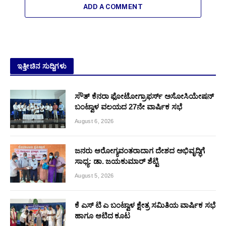
ADD A COMMENT
ಇತ್ತೀಚಿನ ಸುದ್ದಿಗಳು
ಸೌತ್ ಕೆನರಾ ಫೋಟೋಗ್ರಾಫರ್ಸ್ ಅಸೋಸಿಯೇಷನ್
ಬಂಟ್ವಾಳ ವಲಯದ 27ನೇ ವಾರ್ಷಿಕ ಸಭೆ
August 6, 2026
ಜನರು ಆರೋಗ್ಯವಂತರಾದಾಗ ದೇಶದ ಅಭಿವೃದ್ಧಿಗೆ
ಸಾಧ್ಯ: ಡಾ. ಜಯಕುಮಾರ್ ಶೆಟ್ಟಿ
August 5, 2026
ಕೆ ಎಸ್ ಟಿ ಎ ಬಂಟ್ವಾಳ ಕ್ಷೇತ್ರ ಸಮಿತಿಯ ವಾರ್ಷಿಕ ಸಭೆ
ಹಾಗೂ ಆಟಿದ ಕೂಟ