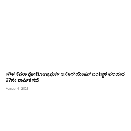
ಸೌತ್ ಕೆನರಾ ಫೋಟೋಗ್ರಾಫರ್ಸ್ ಅಸೋಸಿಯೇಷನ್ ಬಂಟ್ವಾಳ ವಲಯದ
27ನೇ ವಾರ್ಷಿಕ ಸಭೆ
August 6, 2026