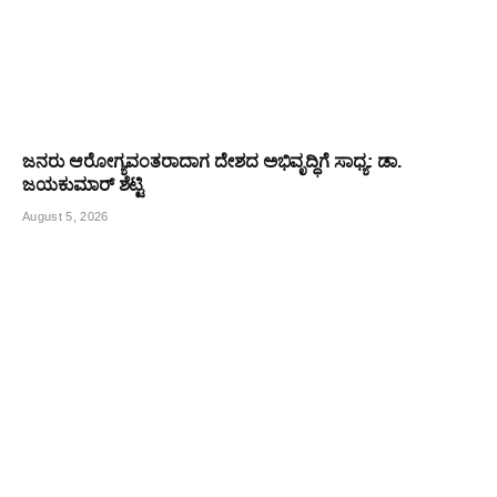
ಜನರು ಆರೋಗ್ಯವಂತರಾದಾಗ ದೇಶದ ಅಭಿವೃದ್ಧಿಗೆ ಸಾಧ್ಯ: ಡಾ.
ಜಯಕುಮಾರ್ ಶೆಟ್ಟಿ
August 5, 2026