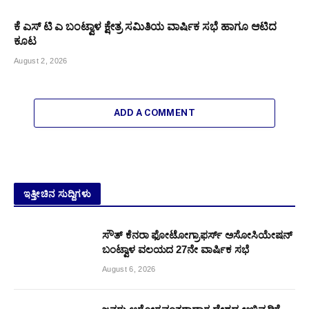
ಕೆ ಎಸ್ ಟಿ ಎ ಬಂಟ್ವಾಳ ಕ್ಷೇತ್ರ ಸಮಿತಿಯ ವಾರ್ಷಿಕ ಸಭೆ ಹಾಗೂ ಆಟಿದ
ಕೂಟ
August 2, 2026
ADD A COMMENT
ಇತ್ತೀಚಿನ ಸುದ್ದಿಗಳು
ಸೌತ್ ಕೆನರಾ ಫೋಟೋಗ್ರಾಫರ್ಸ್ ಅಸೋಸಿಯೇಷನ್
ಬಂಟ್ವಾಳ ವಲಯದ 27ನೇ ವಾರ್ಷಿಕ ಸಭೆ
August 6, 2026