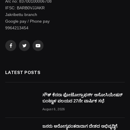
A/c no: 83700100006708
IFSC: BARB0VJJAKR
Jakribettu branch
Google pay / Phone pay
9964213454
Facebook
Twitter
YouTube
LATEST POSTS
ಸೌತ್ ಕೆನರಾ ಫೋಟೋಗ್ರಾಫರ್ಸ್ ಅಸೋಸಿಯೇಷನ್
ಬಂಟ್ವಾಳ ವಲಯದ 27ನೇ ವಾರ್ಷಿಕ ಸಭೆ
August 6, 2026
ಜನರು ಆರೋಗ್ಯವಂತರಾದಾಗ ದೇಶದ ಅಭಿವೃದ್ಧಿಗೆ