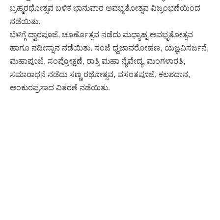
ಬ್ರಹ್ಮರಥೋತ್ಸವ ಬಳಿಕ ಭಾನುವಾರ ಅವಭೃತೋತ್ಸವ ವಿಜ್ರಂಭಣೆಯಿಂದ
ನಡೆಯಿತು.
ಬೆಳಿಗ್ಗೆ ದ್ವಾರಪೂಜೆ, ಚೂರ್ಣೊತ್ಸವ ನಡೆದು ಮಧ್ಯಾಹ್ನ ಅವಭೃತೋತ್ಸವ
ಹಾಗೂ ನದೀಸ್ನಾನ ನಡೆಯಿತು. ಸಂಜೆ ಧ್ವಜಾವರೋಹಣ, ಯಜ್ಞವಿಸರ್ಜನೆ,
ಮಹಾಪೂಜೆ, ಸಂಪ್ರೋಕ್ಷಣೆ, ರಾತ್ರಿ ಮಹಾ ನೈವೇದ್ಯ, ಮಂಗಳಾರತಿ,
ಸಮಾರಾಧನೆ ನಡೆದು ಸಣ್ಣ ರಥೋತ್ಸವ, ವಸಂತಪೂಜೆ, ಕಲಶದಾನ,
ಅಂಕುರಪ್ರಸಾದ ವಿತರಣೆ ನಡೆಯಿತು.