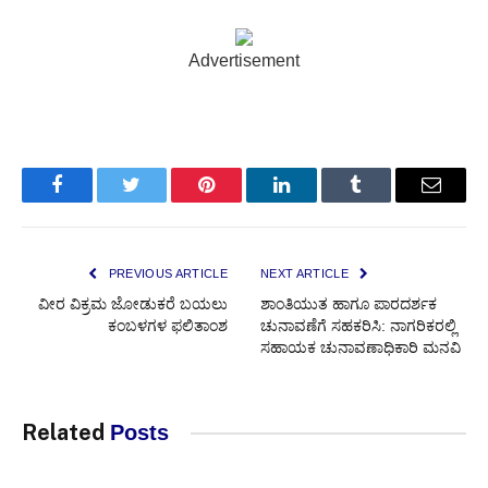
Advertisement
Facebook
Twitter
Pinterest
LinkedIn
Tumblr
Email
PREVIOUS ARTICLE
NEXT ARTICLE
ವೀರ ವಿಕ್ರಮ ಜೋಡುಕರೆ ಬಯಲು
ಶಾಂತಿಯುತ ಹಾಗೂ ಪಾರದರ್ಶಕ
ಕಂಬಳಗಳ ಫಲಿತಾಂಶ
ಚುನಾವಣೆಗೆ ಸಹಕರಿಸಿ: ನಾಗರಿಕರಲ್ಲಿ
ಸಹಾಯಕ ಚುನಾವಣಾಧಿಕಾರಿ ಮನವಿ
Related
Posts