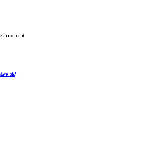
me I comment.
ಷಿಕ ಸಭೆ