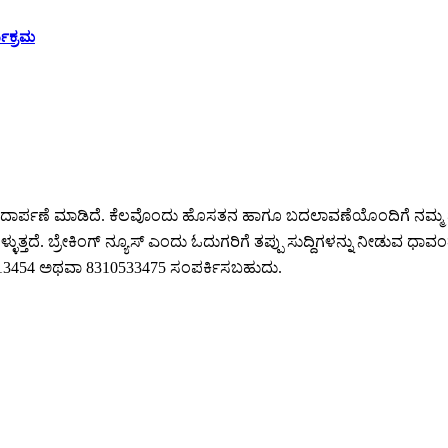
ಯಕ್ರಮ
ಕೆ ಪಾದಾರ್ಪಣೆ ಮಾಡಿದೆ. ಕೆಲವೊಂದು ಹೊಸತನ ಹಾಗೂ ಬದಲಾವಣೆಯೊಂದಿಗೆ ನಮ್ಮ 
ುತ್ತದೆ. ಬ್ರೇಕಿಂಗ್ ನ್ಯೂಸ್ ಎಂದು ಓದುಗರಿಗೆ ತಪ್ಪು ಸುದ್ದಿಗಳನ್ನು ನೀಡುವ ಧಾವಂತ
64213454 ಅಥವಾ 8310533475 ಸಂಪರ್ಕಿಸಬಹುದು.