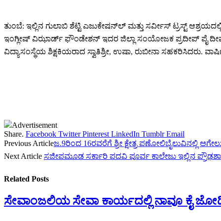
ತುಂಬೆ: ಇಲ್ಲಿನ ಗುಲಾಬಿ ಶೆಟ್ಟಿ ಎಜುಕೇಷನ್‌ಲ್ ಮತ್ತು ಸರ್ವೀಸ್ ಟ್ರಸ್ಟ್ ಆಶ್ರ
ಇಂಗ್ಲೀಷ್ ವಿಝಾರ್ಡ್ ಫೌಂಡೇಶನ್ ಇದರ ಜಿಲ್ಲಾ ಸಂಯೋಜಕ ಪ್ರದೀಪ್ ಪೈ ದೀಪ ಪ್ರಜ್ವಲಿಸಿ
ವಿದ್ಯಾಸಂಸ್ಥೆಯ ಶಿಕ್ಷಕಿಯರಾದ ಸ್ವಾತಿಶ್ರೀ, ಉಷಾ, ರುಬೀನಾ ಸಹಕರಿಸಿದರು. ವಾರ್ಷ
Advertisement
Share.
Facebook
Twitter
Pinterest
LinkedIn
Tumblr
Email
Previous Article
ಜ.9ರಿಂದ 16ರವರೆಗೆ ಶ್ರೀ ಕ್ಷೇತ್ರ ಪಣೋಲಿಬೈಲುವಿನಲ್ಲಿ ಅಗೇಲು
Next Article
ಸಜೀಪಮೂಡ ಸರ್ಕಾರಿ ಪದವಿ ಪೂರ್ವ ಕಾಲೇಜು ಇಲ್ಲಿನ ಪ್ರೌಢಶಾಲ
Related
Posts
ಸೇವಾಂಜಲಿಯ ಸೇವಾ ಕಾರ್ಯದಲ್ಲಿ ನಾವೂ ಕೈ ಜೋಡ