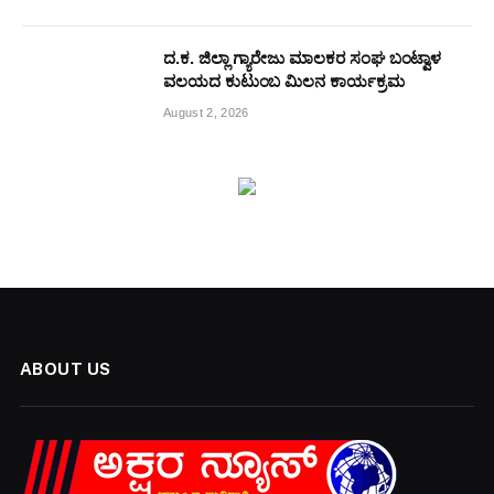
ದ.ಕ. ಜಿಲ್ಲಾ ಗ್ಯಾರೇಜು ಮಾಲಕರ ಸಂಘ ಬಂಟ್ವಾಳ
ವಲಯದ ಕುಟುಂಬ ಮಿಲನ ಕಾರ್ಯಕ್ರಮ
August 2, 2026
ABOUT US