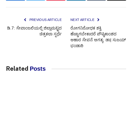
Facebook
Twitter
Pinterest
LinkedIn
Tumblr
Email
PREVIOUS ARTICLE
NEXT ARTICLE
ಡಿ.7: ಸೇವಾಂಜಲಿಯಲ್ಲಿ ಜಿಲ್ಲಾಮಟ್ಟದ
ರೋಗನಿರೋಧಕ ಶಕ್ತಿ
ಚಿತ್ರಕಲಾ ಸ್ಪರ್ಧೆ
ಹೆಚ್ಚಾಗಬೇಕಾದರೆ ಪೌಷ್ಠಿಕಾಂಶದ
ಆಹಾರ ಸೇವನೆ ಅಗತ್ಯ: ಡಾ| ಸುಜಯ್
ಭಂಡಾರಿ
Related
Posts