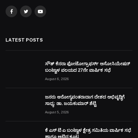
Facebook
Twitter
YouTube
LATEST POSTS
ಸೌತ್ ಕೆನರಾ ಫೋಟೋಗ್ರಾಫರ್ಸ್ ಅಸೋಸಿಯೇಷನ್
ಬಂಟ್ವಾಳ ವಲಯದ 27ನೇ ವಾರ್ಷಿಕ ಸಭೆ
August 6, 2026
ಜನರು ಆರೋಗ್ಯವಂತರಾದಾಗ ದೇಶದ ಅಭಿವೃದ್ಧಿಗೆ
ಸಾಧ್ಯ: ಡಾ. ಜಯಕುಮಾರ್ ಶೆಟ್ಟಿ
August 5, 2026
ಕೆ ಎಸ್ ಟಿ ಎ ಬಂಟ್ವಾಳ ಕ್ಷೇತ್ರ ಸಮಿತಿಯ ವಾರ್ಷಿಕ ಸಭೆ
ಹಾಗೂ ಆಟಿದ ಕೂಟ