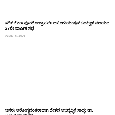
ಸೌತ್ ಕೆನರಾ ಫೋಟೋಗ್ರಾಫರ್ಸ್ ಅಸೋಸಿಯೇಷನ್ ಬಂಟ್ವಾಳ ವಲಯದ
27ನೇ ವಾರ್ಷಿಕ ಸಭೆ
August 6, 2026
ಜನರು ಆರೋಗ್ಯವಂತರಾದಾಗ ದೇಶದ ಅಭಿವೃದ್ಧಿಗೆ ಸಾಧ್ಯ: ಡಾ.