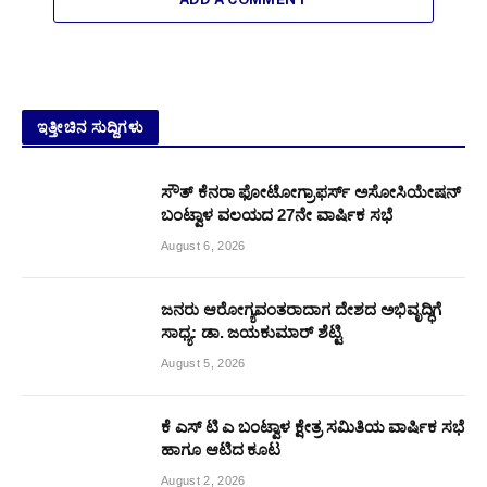
ಇತ್ತೀಚಿನ ಸುದ್ದಿಗಳು
ಸೌತ್ ಕೆನರಾ ಫೋಟೋಗ್ರಾಫರ್ಸ್ ಅಸೋಸಿಯೇಷನ್
ಬಂಟ್ವಾಳ ವಲಯದ 27ನೇ ವಾರ್ಷಿಕ ಸಭೆ
August 6, 2026
ಜನರು ಆರೋಗ್ಯವಂತರಾದಾಗ ದೇಶದ ಅಭಿವೃದ್ಧಿಗೆ
ಸಾಧ್ಯ: ಡಾ. ಜಯಕುಮಾರ್ ಶೆಟ್ಟಿ
August 5, 2026
ಕೆ ಎಸ್ ಟಿ ಎ ಬಂಟ್ವಾಳ ಕ್ಷೇತ್ರ ಸಮಿತಿಯ ವಾರ್ಷಿಕ ಸಭೆ
ಹಾಗೂ ಆಟಿದ ಕೂಟ
August 2, 2026