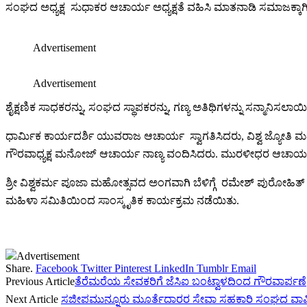
ಸಂಘದ ಅಧ್ಯಕ್ಷ ಸುಧಾಕರ ಆಚಾರ್ಯ ಅಧ್ಯಕ್ಷತೆ ವಹಿಸಿ ಮಾತನಾಡಿ ಸಮಾಜಕ್ಕಾಗ
Advertisement
Advertisement
ಶೈಕ್ಷಣಿಕ ಸಾಧಕರನ್ನು, ಸಂಘದ ಸ್ಥಾಪಕರನ್ನು, ಗಣ್ಯ ಅತಿಥಿಗಳನ್ನು ಸನ್ಮಾನಿಸಲ
ಧಾರ್ಮಿಕ ಕಾರ್ಯದರ್ಶಿ ಯುವರಾಜ ಆಚಾರ್ಯ ಸ್ವಾಗತಿಸಿದರು, ವಿಶ್ವ ಜ್ಯೋತಿ
ಗೌರವಾಧ್ಯಕ್ಷ ಮನೋಜ್ ಆಚಾರ್ಯ ನಾಣ್ಯ ವಂದಿಸಿದರು. ಮುರಳೀಧರ ಆಚಾರ್ಯ, ಪ
ಶ್ರೀ ವಿಶ್ವಕರ್ಮ ಪೂಜಾ ಮಹೋತ್ಸವದ ಅಂಗವಾಗಿ ಬೆಳಿಗ್ಗೆ ರಮೇಶ್ ಪುರೋಹಿತ್ 
ಮಹಿಳಾ ಸಮಿತಿಯಿಂದ ಸಾಂಸ್ಕೃತಿಕ ಕಾರ್ಯಕ್ರಮ ನಡೆಯಿತು.
Advertisement
Share.
Facebook
Twitter
Pinterest
LinkedIn
Tumblr
Email
Previous Article
ತೆರೆಮರೆಯ ಸೇವಕರಿಗೆ ಜೆಸಿಐ ಬಂಟ್ವಾಳದಿಂದ ಗೌರವಾರ್ಪಣೆ
Next Article
ಸಜೀಪಮುನ್ನೂರು ಮೂರ್ತೆದಾರರ ಸೇವಾ ಸಹಕಾರಿ ಸಂಘದ ವಾರ್ಷಿ