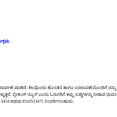
ಯಕ್ರಮ
ಕೆ ಪಾದಾರ್ಪಣೆ ಮಾಡಿದೆ. ಕೆಲವೊಂದು ಹೊಸತನ ಹಾಗೂ ಬದಲಾವಣೆಯೊಂದಿಗೆ ನಮ್ಮ 
ುತ್ತದೆ. ಬ್ರೇಕಿಂಗ್ ನ್ಯೂಸ್ ಎಂದು ಓದುಗರಿಗೆ ತಪ್ಪು ಸುದ್ದಿಗಳನ್ನು ನೀಡುವ ಧಾವಂತ
64213454 ಅಥವಾ 8310533475 ಸಂಪರ್ಕಿಸಬಹುದು.