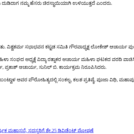
ಿ ದುಡಿದಾಗ ನಮ್ಮ ಹೆಸರು ಚಿರಸ್ಥಾಯಿಯಾಗಿ ಉಳಿಯುತ್ತದೆ ಎಂದರು.
ಾಯಿತು. ವಿಶ್ವಕರ್ಮ ಸಭಾಭವನ ಕಟ್ಟಡ ಸಮಿತಿ ಗೌರವಾಧ್ಯಕ್ಷ ಲೋಕೇಶ್ ಆಚಾರ್ಯ ಪುಂ
 ಮಹಿಳಾ ಸಂಘದ ಅಧ್ಯಕ್ಷೆ ವಿದ್ಯಾ ರತ್ನಾಕರ ಆಚಾರ್ಯ ಮಹಿಳಾ ಘಟಕದ ವರದಿ ವ
್ರಕಾಶ್ ಆಚಾರ್ಯ, ಸುನಿಲ್ ಬಿ. ಕಾರ್ಯಕ್ರಮ ನಿರೂಪಿಸಿದರು.
ಬಂಟ್ವಾಳ ಅವರ ಪೌರೋಹಿತ್ಯದಲ್ಲಿ ಸಂಕಲ್ಪ, ಕಲಶ ಪ್ರತಿಷ್ಠೆ, ಪೂಜಾ ವಿಧಿ, ಮ
ಕ ಮಹಾಸಭೆ, ಸದಸ್ಯರಿಗೆ ಶೇ.25 ಡಿವಿಡೆಂಟ್ ಘೋಷಣೆ