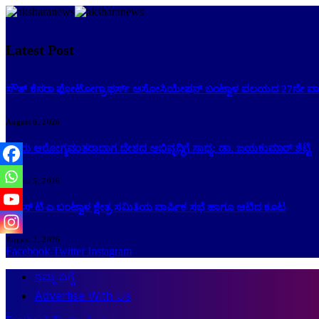
Latest Post
ಸೌತ್ ಕೆನರಾ ಫೋಟೋಗ್ರಾಫರ್ಸ್ ಅಸೋಸಿಯೇಷನ್ ಬಂಟ್ವಾಳ ವಲಯದ 27ನೇ ವಾರ್
August 6, 2026
ಜನರು ಆರೋಗ್ಯವಂತರಾದಾಗ ದೇಶದ ಅಭಿವೃದ್ಧಿಗೆ ಸಾಧ್ಯ: ಡಾ. ಜಯಕುಮಾರ್ ಶೆಟ್ಟಿ
August 5, 2026
ಕೆ ಎಸ್ ಟಿ ಎ ಬಂಟ್ವಾಳ ಕ್ಷೇತ್ರ ಸಮಿತಿಯ ವಾರ್ಷಿಕ ಸಭೆ ಹಾಗೂ ಆಟಿದ ಕೂಟ
August 2, 2026
Facebook
Twitter
Instagram
ನಮ್ಮ ಬಗ್ಗೆ
Advertise With Us