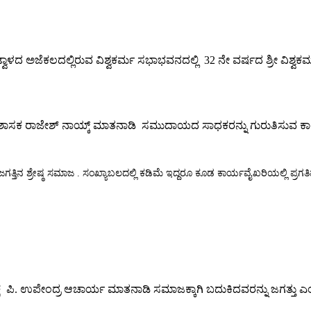
ಾಳದ ಅಜೆಕಲದಲ್ಲಿರುವ ವಿಶ್ವಕರ್ಮ ಸಭಾಭವನದಲ್ಲಿ 32 ನೇ ವರ್ಷದ ಶ್ರೀ ವಿಶ್
ಟ್ವಾಳ ಶಾಸಕ ರಾಜೇಶ್ ನಾಯ್ಕ್ ಮಾತನಾಡಿ ಸಮುದಾಯದ ಸಾಧಕರನ್ನು ಗುರುತಿಸು
ತ್ತಿನ ಶ್ರೇಷ್ಠ ಸಮಾಜ . ಸಂಖ್ಯಾಬಲದಲ್ಲಿ ಕಡಿಮೆ ಇದ್ದರೂ ಕೂಡ ಕಾರ್ಯವೈಖರಿಯಲ್ಲಿ ಪ್ರಗ
ಧ್ಯಕ್ಷ ಪಿ. ಉಪೇಂದ್ರ ಆಚಾರ್ಯ ಮಾತನಾಡಿ ಸಮಾಜಕ್ಕಾಗಿ ಬದುಕಿದವರನ್ನು ಜಗತ್ತು