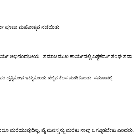
ವಕರ್ಮ ಪೂಜಾ ಮಹೋತ್ಸವ ನಡೆಯಿತು.
ವ ಕಾರ್ಯ ಅಭಿನಂದನೀಯ. ಸಮಾಜಮುಖಿ ಕಾರ್ಯದಲ್ಲಿ ವಿಶ್ವಕರ್ಮ ಸಂಘ ಸದಾ
ತಿಪರ ದೃಷ್ಟಿಕೋನ ಇಟ್ಟುಕೊಂಡು ಹೆಚ್ಚಿನ ಕೆಲಸ ಮಾಡಿಕೊಂಡು ಸಮಾಜದಲ್ಲಿ
 ಎಂದೂ ಮರೆಯುವುದಿಲ್ಲ. ವೈ ಮನಸ್ಸನ್ನು ಮರೆತು ನಾವು ಒಗ್ಗೂಡಬೇಕು ಎಂದರು.