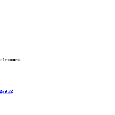
me I comment.
ಷಿಕ ಸಭೆ