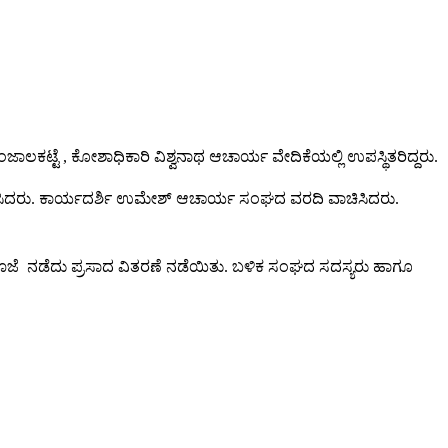
ಜಾಲಕಟ್ಟೆ , ಕೋಶಾಧಿಕಾರಿ ವಿಶ್ವನಾಥ ಆಚಾರ್ಯ ವೇದಿಕೆಯಲ್ಲಿ ಉಪಸ್ಥಿತರಿದ್ದರು.
ಾಚಿಸಿದರು. ಕಾರ್ಯದರ್ಶಿ ಉಮೇಶ್ ಆಚಾರ್ಯ ಸಂಘದ ವರದಿ ವಾಚಿಸಿದರು.
ಹಾಪೂಜೆ ನಡೆದು ಪ್ರಸಾದ ವಿತರಣೆ ನಡೆಯಿತು. ಬಳಿಕ ಸಂಘದ ಸದಸ್ಯರು ಹಾಗೂ