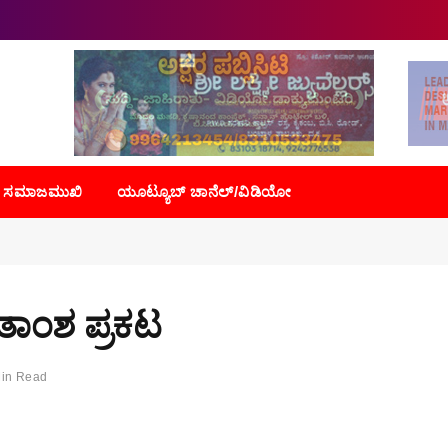
ಸಮಾಜಮುಖಿ
ಯೂಟ್ಯೂಬ್ ಚಾನೆಲ್/ವಿಡಿಯೋ
ಾಂಶ ಪ್ರಕಟ
Min Read