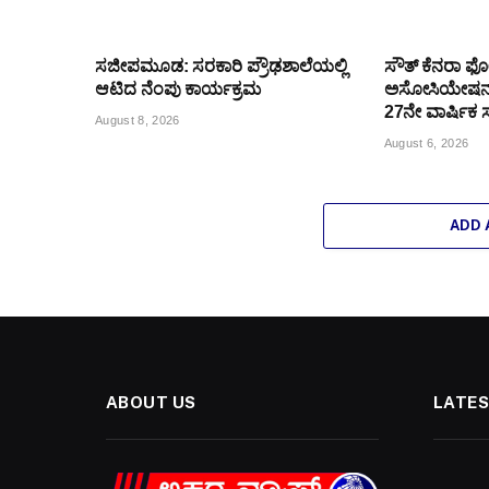
ಸಜೀಪಮೂಡ: ಸರಕಾರಿ ಪ್ರೌಢಶಾಲೆಯಲ್ಲಿ
ಸೌತ್ ಕೆನರಾ ಫ
ಆಟಿದ ನೆಂಪು ಕಾರ್ಯಕ್ರಮ
ಅಸೋಸಿಯೇಷನ್
27ನೇ ವಾರ್ಷಿಕ 
August 8, 2026
August 6, 2026
ADD
ABOUT US
LATES