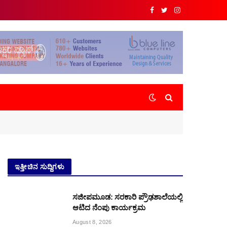
Facebook
Twitter
Instagram
ಇತ್ತೀಚಿನ ಸುದ್ದಿಗಳು
ಸಜೀಪಮೂಡ: ಸರಕಾರಿ ಪ್ರೌಢಶಾಲೆಯಲ್ಲಿ
ಆಟಿದ ನೆಂಪು ಕಾರ್ಯಕ್ರಮ
August 8, 2026