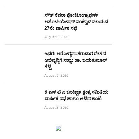
ಸೌತ್ ಕೆನರಾ ಫೋಟೋಗ್ರಾಫರ್ಸ್
ಅಸೋಸಿಯೇಷನ್ ಬಂಟ್ವಾಳ ವಲಯದ
27ನೇ ವಾರ್ಷಿಕ ಸಭೆ
August 6, 2026
ಜನರು ಆರೋಗ್ಯವಂತರಾದಾಗ ದೇಶದ
ಅಭಿವೃದ್ಧಿಗೆ ಸಾಧ್ಯ: ಡಾ. ಜಯಕುಮಾರ್
ಶೆಟ್ಟಿ
August 5, 2026
ಕೆ ಎಸ್ ಟಿ ಎ ಬಂಟ್ವಾಳ ಕ್ಷೇತ್ರ ಸಮಿತಿಯ
ವಾರ್ಷಿಕ ಸಭೆ ಹಾಗೂ ಆಟಿದ ಕೂಟ
August 2, 2026