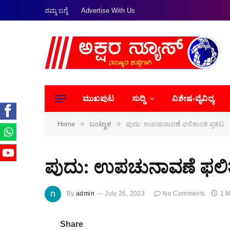
ನಮ್ಮ ಬಗ್ಗೆ
Advertise With Us
ಮುಖಪುಟ
ಸುದ್ದಿ
ವಿಶೇಷ-ವೈವಿಧ್ಯ
»
»
Home
ಬಂಟ್ವಾಳ
ಪುದು: ಉಪಚುನಾವಣೆ ಫಲಿತಾಂಶ ಪ್ರಕಟ
ಪುದು: ಉಪಚುನಾವಣೆ ಫಲಿತ
By
admin
July 26, 2023
No Comments
1 
Share