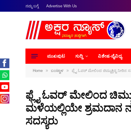
ನಮ್ಮ ಬಗ್ಗೆ
Advertise With Us
ಮುಖಪುಟ
ಸುದ್ದಿ
ವಿಶೇಷ-ವೈವಿಧ್ಯ
»
»
Home
ಬಂಟ್ವಾಳ
ಫ್ಲೈ ಓವರ್ ಮೇಲಿಂದ ಚಿಮ್ಮುತ್ತಿದ್ದ ನೀರಿನ
ಫ್ಲೈ ಓವರ್ ಮೇಲಿಂದ ಚಿಮ್ಮುತ್ತ
ಮಳೆಯಲ್ಲಿಯೇ ಶ್ರಮದಾನ ನಡ
ಸದಸ್ಯರು