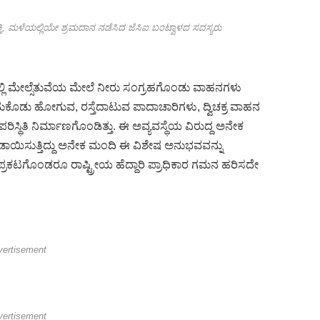
ಮುಕ್ತಿ, ಮಳೆಯಲ್ಲಿಯೇ ಶ್ರಮದಾನ ನಡೆಸಿದ ಜೆಸಿಐ ಬಂಟ್ವಾಳದ ಸದಸ್ಯರು
ಲಿ ಮೇಲ್ಸೆತುವೆಯ ಮೇಲೆ ನೀರು ಸಂಗ್ರಹಗೊಂಡು ವಾಹನಗಳು
ದುಕೊಡು ಹೋಗುವ, ರಸ್ತೆದಾಟುವ ಪಾದಾಚಾರಿಗಳು, ದ್ವಿಚಕ್ರ ವಾಹನ
ಿಸ್ಥಿತಿ ನಿರ್ಮಾಣಗೊಂಡಿತ್ತು. ಈ ಅವ್ಯವಸ್ಥೆಯ ವಿರುದ್ದ ಅನೇಕ
ಬಿಗಡಾಯಿಸುತ್ತಿದ್ದು ಅನೇಕ ಮಂದಿ ಈ ವಿಶೇಷ ಅನುಭವವನ್ನು
ಿ ಪ್ರಕಟಗೊಂಡರೂ ರಾಷ್ಟ್ರೀಯ ಹೆದ್ದಾರಿ ಪ್ರಾಧಿಕಾರ ಗಮನ ಹರಿಸದೇ
vertisement
vertisement