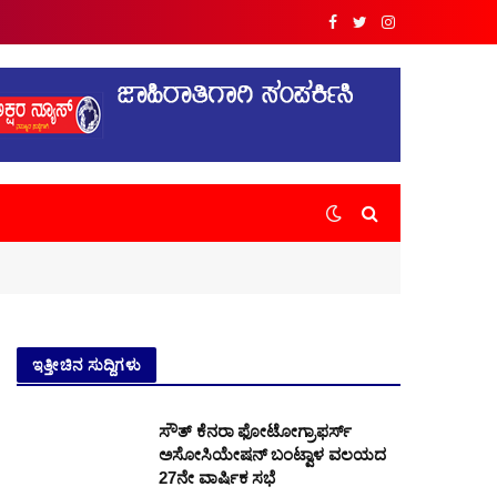
Facebook
Twitter
Instagram
ಇತ್ತೀಚಿನ ಸುದ್ದಿಗಳು
ಸೌತ್ ಕೆನರಾ ಫೋಟೋಗ್ರಾಫರ್ಸ್
ಅಸೋಸಿಯೇಷನ್ ಬಂಟ್ವಾಳ ವಲಯದ
27ನೇ ವಾರ್ಷಿಕ ಸಭೆ