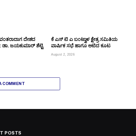
ಯವಂತರಾದಾಗ ದೇಶದ
ಕೆ ಎಸ್ ಟಿ ಎ ಬಂಟ್ವಾಳ ಕ್ಷೇತ್ರ ಸಮಿತಿಯ
್ಯ: ಡಾ. ಜಯಕುಮಾರ್ ಶೆಟ್ಟಿ
ವಾರ್ಷಿಕ ಸಭೆ ಹಾಗೂ ಆಟಿದ ಕೂಟ
August 2, 2026
 A COMMENT
T POSTS