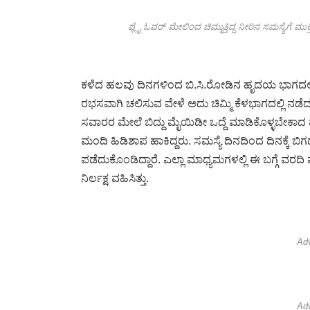
ಫ್ಲೈ ಓವರ್ ಮೇಲಿಂದ ಚಿಮ್ಮುತ್ತಿದ್ದ ನೀರಿನ ಸಮಸ್ಯೆಗೆ 
ಕಳೆದ ಹಲವು ದಿನಗಳಿಂದ ಬಿ.ಸಿ.ರೋಡಿನ ಹೃದಯ ಭಾಗದಲ್
ರಭಸವಾಗಿ ಚಲಿಸುವ ವೇಳೆ ಅದು ಚಿಮ್ಮಿ ಕೆಳಭಾಗದಲ್ಲಿ ನಡೆ
ಸವಾರರ ಮೇಲೆ ಬಿದ್ದು ಮೈಯಿಡೀ ಒದ್ದೆ ಮಾಡಿಕೊಳ್ಳಬೇಕಾದ ಪರ
ಮಂದಿ ಹಿಡಿಶಾಪ ಹಾಕಿದ್ದರು. ಸಮಸ್ಯೆ ದಿನದಿಂದ ದಿನಕ್ಕೆ 
ಪಡೆದುಕೊಂಡಿದ್ದಾರೆ. ಎಲ್ಲಾ ಮಾಧ್ಯಮಗಳಲ್ಲಿ ಈ ಬಗ್ಗೆ ವರದ
ನಿರ್ಲಕ್ಷ ವಹಿಸಿತ್ತು.
Ad
Ad