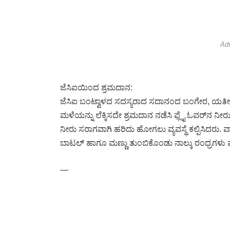
Ad
ಜೆಸಿಐಯಿಂದ ಶ್ರಮದಾನ:
ಜೆಸಿಐ ಬಂಟ್ವಾಳದ ಸದಸ್ಯರಾದ ಸದಾನಂದ ಬಂಗೇರ, ಯತೀ
ಮಳೆಯನ್ನು ಲೆಕ್ಕಿಸದೇ ಶ್ರಮದಾನ ನಡೆಸಿ ಫ್ಲೈ ಓವರ್‌ನ ನೀ
ನೀರು ಸರಾಗವಾಗಿ ಹರಿದು ಹೋಗಲು ವ್ಯವಸ್ಥೆ ಕಲ್ಪಿಸಿದರು. ವಾಹ
ಬಾಟಲ್ ಹಾಗೂ ಮಣ್ಣು ತುಂಬಿಕೊಂಡು ನಾಲ್ಕು ರಂಧ್ರಗಳು ಮು
—