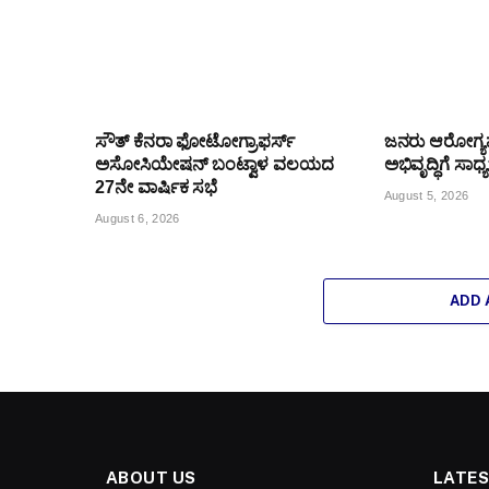
ಸೌತ್ ಕೆನರಾ ಫೋಟೋಗ್ರಾಫರ್ಸ್
ಜನರು ಆರೋಗ್
ಅಸೋಸಿಯೇಷನ್ ಬಂಟ್ವಾಳ ವಲಯದ
ಅಭಿವೃದ್ಧಿಗೆ ಸಾಧ
27ನೇ ವಾರ್ಷಿಕ ಸಭೆ
August 5, 2026
August 6, 2026
ADD
ABOUT US
LATES