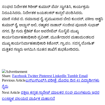
ಸಂಘದ ನಿರ್ದೇಶಕ ಗಿರೀಶ್ ಕುಮಾರ್ ಪೆರ್ವ ಸ್ವಾಗತಿಸಿ, ಕಾರ್ಯಕ್ರಮ
ನಿರೂಪಿಸಿದರು. ನಿರ್ದೇಶಕ ಜಯಶಂಕರ್ ಕಾನ್ಸಲೆ ವಂದಿಸಿದರು.
ಮಾಜಿ ಸಚಿವ ಬಿ. ರಮಾನಾಥ ರೈ, ಪ್ರಮುಖರಾದ ಬೇಬಿ ಕುಂದರ್, ವಕೀಲ ಅಶ್ವನಿ
ಕುಮಾರ್ ರೈ, ಅಬ್ಬಾಸ್ ಅಲಿ, ರತ್ನಾಕರ ನಾಡಾರ್ ಸಂಜೀವ ಪೂಜಾರಿ ಸುಭಾಶ್
ನಗರ, ಶ್ರೀ ಗುರು ಕ್ರೆಡಿಟ್ ಕೋ ಅಪರೇಟಿವ್ ಸೊಸೈಟಿ ಮುಖ್ಯ
ಕಾರ್ಯನಿರ್ವಾಹಣಾಧಿಕಾರಿ ಪ್ರವೀಣ್, ಮೂರ್ತೆದಾರರ ಮಹಾಮಂಡಲದ
ಮುಖ್ಯ ಕಾರ್ಯನಿರ್ವಾಹಣಾಧಿಕಾರಿ ಕಿಶೋರ್, ಗ್ರಾ.ಪಂ. ಸದಸ್ಯ ಲೋಹಿತ್
ಮತ್ತಿತರ ಗಣ್ಯರು ಆಗಮಿಸಿ ನೂತನ ಶಾಖೆಗೆ ಶುಭಕೋರಿದರು.
Advertisement
Share.
Facebook
Twitter
Pinterest
LinkedIn
Tumblr
Email
Previous Article
ಎಸ್‌ಎಸ್‌ಎಲ್‌ಸಿ ಪರೀಕ್ಷೆ: ಮೊದಲ ದಿನ 41 ವಿದ್ಯಾರ್ಥಿಗಳು
ಗೈರು
Next Article
ದಕ್ಷಿಣ ಕನ್ನಡ ಗ್ಯಾರೇಜ್ ಮಾಲಕರ ಸಂಘ ಮಂಗಳೂರು ಇದರ
ಬಂಟ್ವಾಳ ವಲಯದ ವಾರ್ಷಿಕ ಮಹಾಸಭೆ