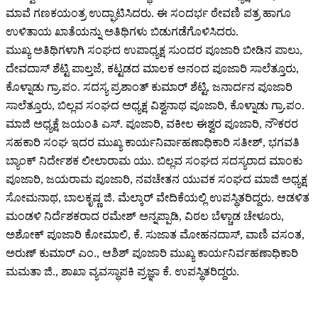
ಮಾವೆ ಗಣಕಯಂತ್ರ ಉದ್ಘಾಟಿಸಿದರು. ಈ ಸಂದರ್ಭ ಠೇವಣಿ ಪತ್ರ ಹಾಗೂ
ಉಳಿತಾಯ ಖಾತೆಯನ್ನು ಅತಿಥಿಗಳು ಬಿಡುಗಡೆಗೊಳಿಸಿದರು.
ಮುಖ್ಯ ಅತಿಥಿಗಳಾಗಿ ಸಂಘದ ಉಪಾಧ್ಯಕ್ಷ ಸುಂದರ ಪೂಜಾರಿ ಬೀಡಿನ ಪಾಲು,
ದೇವದಾಸ್ ಶೆಟ್ಟಿ ಪಾಲ್ತಜೆ, ಕಟ್ಟಡದ ಮಾಲಕ ಆನಂದ ಪೂಜಾರಿ ಸಾಲೆತ್ತೂರು,
ಕೊಳ್ನಾಡು ಗ್ರಾ.ಪಂ. ಸದಸ್ಯ ಪ್ರಶಾಂತ್ ಕುಮಾರ್ ಶೆಟ್ಟಿ, ಜನಾರ್ದನ ಪೂಜಾರಿ
ಸಾಲೆತ್ತೂರು, ಬಿಲ್ಲವ ಸಂಘದ ಅಧ್ಯಕ್ಷ ವಿಶ್ವನಾಥ ಪೂಜಾರಿ, ಕೊಳ್ನಾಡು ಗ್ರಾ.ಪಂ.
ಮಾಜಿ ಅಧ್ಯಕ್ಷೆ ಜಯಂತಿ ಎಸ್. ಪೂಜಾರಿ, ವಕೀಲ ಈಶ್ವರ ಪೂಜಾರಿ, ನೌಕರರ
ಸಹಕಾರಿ ಸಂಘ ಇದರ ಮುಖ್ಯ ಕಾರ್ಯನಿರ್ವಾಹಣಾಧಿಕಾರಿ ಸತೀಶ್, ಭಗವತಿ
ಬ್ಯಾಂಕ್ ನಿರ್ದೇಶಕ ಲೀಲಾರಾಮ ಯು. ಬಿಲ್ಲವ ಸಂಘದ ಸದಸ್ಯರಾದ ಮಾಂಕು
ಪೂಜಾರಿ, ಜಯರಾಮ ಪೂಜಾರಿ, ನವಚೇತನ ಯುವಕ ಸಂಘದ ಮಾಜಿ ಅಧ್ಯಕ್ಷ
ಸೋಮನಾಥ, ಬಾಲಕೃಷ್ಣ ಜಿ. ಮೆಲ್ಕಾರ್ ವೇದಿಕೆಯಲ್ಲಿ ಉಪಸ್ಥಿತರಿದ್ದರು. ಆಡಳಿತ
ಮಂಡಳಿ ನಿರ್ದೆಶಕರಾದ ರಮೇಶ್ ಅನ್ನಪ್ಪಾಡಿ, ವಿಠಲ ಬೆಳ್ಚಾಡ ಚೇಳೂರು,
ಅಶೋಕ್ ಪೂಜಾರಿ ಕೋಮಾಲಿ, ಕೆ. ಸುಜಾತ ಮೋಹನದಾಸ್, ವಾಣಿ ವಸಂತ,
ಅರುಣ್ ಕುಮಾರ್ ಎಂ., ಆಶಿಶ್ ಪೂಜಾರಿ ಮುಖ್ಯ ಕಾರ್ಯನಿರ್ವಹಣಾಧಿಕಾರಿ
ಮಮತಾ ಜಿ., ಶಾಖಾ ವ್ಯವಸ್ಥಾಪಕಿ ಪ್ರಜ್ಞಾ ಕೆ. ಉಪಸ್ಥಿತರಿದ್ದರು.