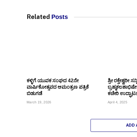
Related
Posts
ಕಳ್ಳಿಗೆ ಯುವಕ ಸಂಘದ 42ನೇ
ಶ್ರೀ ರಕ್ತೇಶ್ವರೀ ಸನ
ವಾರ್ಷಿಕೋತ್ಸವದ ಆಮಂತ್ರಣ ಪತ್ರಿಕೆ
ಬ್ರಹ್ಮಕಲಶಾಭಿಷೇ
ಬಿಡುಗಡೆ
ಕಚೇರಿ ಉದ್ಘಾಟನ
March 19, 2026
April 4, 2025
ADD