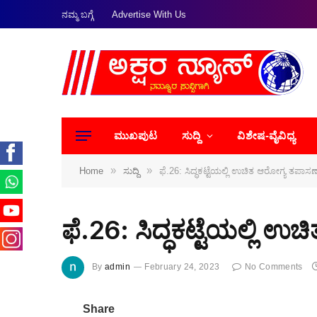
ನಮ್ಮ ಬಗ್ಗೆ
Advertise With Us
ಮುಖಪುಟ
ಸುದ್ದಿ
ವಿಶೇಷ-ವೈವಿಧ್ಯ
»
»
Home
ಸುದ್ದಿ
ಫೆ.26: ಸಿದ್ಧಕಟ್ಟೆಯಲ್ಲಿ ಉಚಿತ ಆರೋಗ್ಯ ತಪಾಸಣ
ಫೆ.26: ಸಿದ್ಧಕಟ್ಟೆಯಲ್ಲಿ 
By
admin
February 24, 2023
No Comments
Share