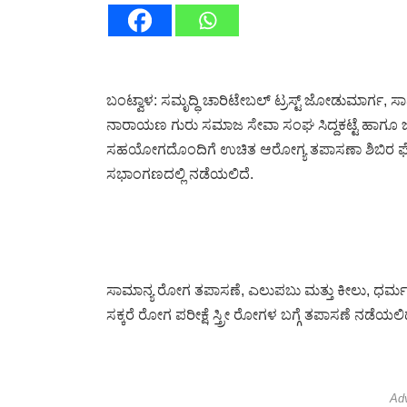
ಬಂಟ್ವಾಳ: ಸಮೃದ್ಧಿ ಚಾರಿಟೇಬಲ್ ಟ್ರಸ್ಟ್ ಜೋಡುಮಾರ್ಗ, ಸಾರ್
ನಾರಾಯಣ ಗುರು ಸಮಾಜ ಸೇವಾ ಸಂಘ ಸಿದ್ದಕಟ್ಟೆ ಹಾಗೂ ಜಸ್ಟೀಸ್
ಸಹಯೋಗದೊಂದಿಗೆ ಉಚಿತ ಆರೋಗ್ಯ ತಪಾಸಣಾ ಶಿಬಿರ ಫೆ.26ರ
ಸಭಾಂಗಣದಲ್ಲಿ ನಡೆಯಲಿದೆ.
ಸಾಮಾನ್ಯ ರೋಗ ತಪಾಸಣೆ, ಎಲುಪಬು ಮತ್ತು ಕೀಲು, ಧರ್ಮ ಚಿ
ಸಕ್ಕರೆ ರೋಗ ಪರೀಕ್ಷೆ ಸ್ತ್ರೀ ರೋಗಳ ಬಗ್ಗೆ ತಪಾಸಣೆ ನಡೆಯಲಿದ
Ad