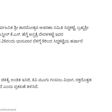
ವಜನಿಕ ಶ್ರೀ ಶಾರದೋತ್ಸವ ಆಚರಣಾ ಸಮಿತಿ ಸಿದ್ದಕಟ್ಟೆ, ಬ್ರಹ್ಮಶ್ರೀ
 ಕೆ.ಎಸ್. ಹೆಗ್ಡೆ ಆಸ್ಪತ್ರೆ ದೇರಳಕಟ್ಟೆ ಇವರ
ಂದು ಭಾನುವಾರ ಬೆಳಿಗ್ಗೆ 9ರಿಂದ ಸಿದ್ದಕಟ್ಟೆಯ ಹರ್ಷಾಲಿ
ಕಿತ್ಸೆ, ಉಚಿತ ಇಸಿಜಿ, ಕಿವಿ ಮೂಗು ಗಂಟಲು ವಿಭಾಗ, ರಕ್ತದೊತ್ತಡ
ೆ ಎಂದು ಪ್ರಕಟಣೆ ತಿಳಿಸಿದೆ.
vertisement