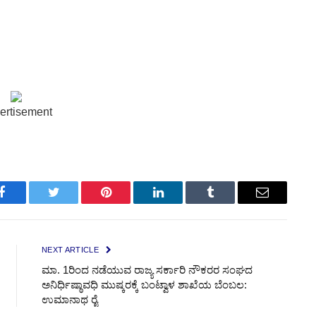
ertisement
Facebook
Twitter
Pinterest
LinkedIn
Tumblr
Email
NEXT ARTICLE
ಮಾ. 1ರಿಂದ ನಡೆಯುವ ರಾಜ್ಯ ಸರ್ಕಾರಿ ನೌಕರರ ಸಂಘದ
ಅನಿರ್ಧಿಷ್ಠಾವಧಿ ಮುಷ್ಕರಕ್ಕೆ ಬಂಟ್ವಾಳ ಶಾಖೆಯ ಬೆಂಬಲ:
ಉಮಾನಾಥ ರೈ