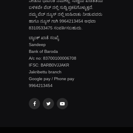
ನೀಡುವ ಧಾವಂತ ನಮಗಿಲ್ಲ. ಸುದ್ದಿಯ ಖಚಿತತೆಯ
ಬಳಿಕವೇ ವೆಬ್ ನಲ್ಲಿ ಸುದ್ದಿ ಪ್ರಕಟಗೊಳ್ಳುತ್ತದೆ.
ನಮ್ಮ ವೆಬ್ ನ್ಯೂಸ್ ನಲ್ಲಿ ಜಾಹಿರಾತು ನೀಡುವವರು
ಹಾಗೂ ನ್ಯೂಸ್ ಗಾಗಿ 9964213454 ಅಥವಾ
8310533475 ಸಂಪರ್ಕಿಸಬಹುದು.
ಬ್ಯಾಂಕ್ ಖಾತೆ ಸಂಖ್ಯೆ
Sandeep
Bank of Baroda
A/c no: 83700100006708
IFSC: BARB0VJJAKR
Jakribettu branch
Google pay / Phone pay
9964213454
Facebook
Twitter
YouTube