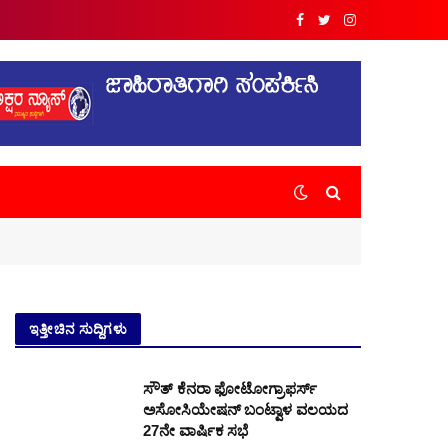
Facebook
Twitter
Instagram
ಇತ್ತೀಚಿನ ಸುದ್ದಿಗಳು
ಸೌತ್ ಕೆನರಾ ಫೋಟೋಗ್ರಾಫರ್ಸ್
ಅಸೋಸಿಯೇಷನ್ ಬಂಟ್ವಾಳ ವಲಯದ
27ನೇ ವಾರ್ಷಿಕ ಸಭೆ