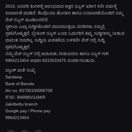
2019, ಜನವರಿ‌ ತಿಂಗಳಲ್ಲಿ ಆರಂಭವಾದ ಅಕ್ಷರ ನ್ಯೂಸ್ ಇದೀಗ 4ನೇ ವರ್ಷಕ್ಕೆ
ಪಾದಾರ್ಪಣೆ ಮಾಡಿದೆ. ಕೆಲವೊಂದು ಹೊಸತನ ಹಾಗೂ ಬದಲಾವಣೆಯೊಂದಿಗೆ ನಮ್ಮ
ವೆಬ್ ನ್ಯೂಸ್ ಮೂಡಿಬರಲಿದೆ.
ಸ್ಥಳೀಯ ಎಲ್ಲಾ ಸುದ್ದಿಗಳೊಂದಿಗೆ ಮಾನವಾಸಕ್ತಿಯ ವರದಿಗಳು ನಮ್ಮಲ್ಲಿ
ಪ್ರಕಟಗೊಳ್ಳುತ್ತದೆ. ಬ್ರೇಕಿಂಗ್ ನ್ಯೂಸ್ ಎಂದು ಓದುಗರಿಗೆ ತಪ್ಪು ಸುದ್ದಿಗಳನ್ನು ನೀಡುವ
ಧಾವಂತ ನಮಗಿಲ್ಲ. ಸುದ್ದಿಯ ಖಚಿತತೆಯ ಬಳಿಕವೇ ವೆಬ್ ನಲ್ಲಿ ಸುದ್ದಿ
ಪ್ರಕಟಗೊಳ್ಳುತ್ತದೆ.
ನಮ್ಮ ವೆಬ್ ನ್ಯೂಸ್ ನಲ್ಲಿ ಜಾಹಿರಾತು ನೀಡುವವರು ಹಾಗೂ ನ್ಯೂಸ್ ಗಾಗಿ
9964213454 ಅಥವಾ 8310533475 ಸಂಪರ್ಕಿಸಬಹುದು.
ಬ್ಯಾಂಕ್ ಖಾತೆ ಸಂಖ್ಯೆ
Sandeep
Bank of Baroda
A/c no: 83700100006708
IFSC: BARB0VJJAKR
Jakribettu branch
Google pay / Phone pay
9964213454