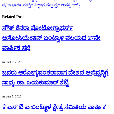
ದಕ್ಷಿಣ ಭಾರತ ಮಟ್ಟದ ವಿಜ್ಞಾನ ವಸ್ತು ಪ್ರದರ್ಶನಕ್ಕೆ ಆಯ್ಕೆ
Related
Posts
ಸೌತ್ ಕೆನರಾ ಫೋಟೋಗ್ರಾಫರ್ಸ್
ಅಸೋಸಿಯೇಷನ್ ಬಂಟ್ವಾಳ ವಲಯದ 27ನೇ
ವಾರ್ಷಿಕ ಸಭೆ
August 6, 2026
ಜನರು ಆರೋಗ್ಯವಂತರಾದಾಗ ದೇಶದ ಅಭಿವೃದ್ಧಿಗೆ
ಸಾಧ್ಯ: ಡಾ. ಜಯಕುಮಾರ್ ಶೆಟ್ಟಿ
August 5, 2026
ಕೆ ಎಸ್ ಟಿ ಎ ಬಂಟ್ವಾಳ ಕ್ಷೇತ್ರ ಸಮಿತಿಯ ವಾರ್ಷಿಕ