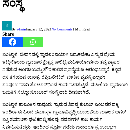
ಸಂಸ್ಥೆ
By
admin
January 12, 2023
No Comments
1 Min Read
Share
ಬಂಟ್ವಾಳ: ಜೀವನದಲ್ಲಿ ಸ್ವಾವಲಂಬಿಯಾಗಿ ಬದುಕಬೇಕು ಎನ್ನುವ ಧ್ಯೇಯ
ಇಟ್ಟುಕೊಂಡು ವ್ಯವಹಾರ ಕ್ಷೇತ್ರಕ್ಕೆ ಕಾಲಿಟ್ಟ ಮಹಿಳೆಯೋರ್ವರು ತನ್ನ ವ್ಯಾಪರ
ನಡೆಸುವ ಅಂಗಡಿಯನ್ನು ಸೌರಚಾಲಿತ ವ್ಯವಸ್ಥೆಯಡಿ ಆರಂಭಿಸಿದ್ದಾರೆ. ಕಬ್ಬಿನ
ರಸ ತೆಗೆಯುವ ಯಂತ್ರ, ರೆಫ್ರಿಜರೇಟರ್, ಬೆಳಕಿನ ವ್ಯವಸ್ಥೆ ಎಲ್ಲವೂ
ಸಂಪೂರ್ಣವಾಗಿ ಸೋಲಾರ್‌ನಿಂದ ಕಾರ್ಯಚರಿಸುತ್ತಿದೆ. ಮಹಿಳೆಯ ಸ್ವಾವಲಂಬಿ
ಬದುಕಿಗೆ ಸೆಲ್ಕೋ ಸೋಲಾರ್ ಸಂಸ್ಥೆ ದಾರಿ ದೀಪವಾಗಿದೆ.
ಬಂಟ್ವಾಳ ತಾಲೂಕಿನ ನಾವೂರು ಗ್ರಾಮದ ಶಿವಪ್ಪ ಕುಲಾಲ್ ಎಂಬವರ ಪತ್ನಿ
ಇಂದಿರಾ ಈ ಹಿಂದೆ ಧರ್ಮಸ್ಥಳ ಗ್ರಾಮಾಭಿವೃದ್ಧಿ ಯೋಜನೆಯ ಮೂಲಕ ಅಗರ್
ಬತ್ತಿ ತಯಾರಿಕಾ ಘಟಕದಲ್ಲಿ ಹಲವು ವಷರ್ಷಗಳ ಕಾಲ ಕಾರ್ಯ
ನಿರ್ವಹಿಸುತಿದ್ದರು. ಇದರಿಂದ ಸ್ಪೂರ್ತಿ ಪಡೆದು ಏನಾದರೂ ಸ್ವ ಉದ್ಯೋಗ