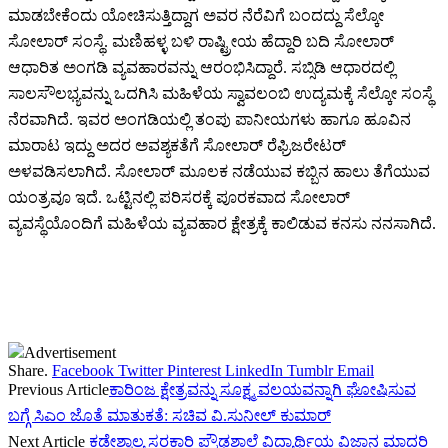
ಮಾಡಬೇಕೆಂದು ಯೋಚಿಸುತ್ತಿದ್ದಾಗ ಅವರ ನೆರೆವಿಗೆ ಬಂದದ್ದು ಸೆಲ್ಕೋ
ಸೋಲಾರ್ ಸಂಸ್ಥೆ. ಮಣಿಹಳ್ಳ ಬಳಿ ರಾಷ್ಟ್ರೀಯ ಹೆದ್ದಾರಿ ಬದಿ ಸೋಲಾರ್
ಆಧಾರಿತ ಅಂಗಡಿ ವ್ಯವಹಾರವನ್ನು ಆರಂಭಿಸಿದ್ದಾರೆ. ಸಬ್ಸಿಡಿ ಆಧಾರದಲ್ಲಿ
ಸಾಲಸೌಲಭ್ಯವನ್ನು ಒದಗಿಸಿ ಮಹಿಳೆಯ ಸ್ವಾವಲಂಬಿ ಉದ್ಯಮಕ್ಕೆ ಸೆಲ್ಕೋ ಸಂಸ್ಥೆ
ನೆರವಾಗಿದೆ. ಇವರ ಅಂಗಡಿಯಲ್ಲಿ ತಂಪು ಪಾನೀಯಗಳು ಹಾಗೂ ಹೂವಿನ
ಮಾರಾಟ ಇದ್ದು ಅದರ ಅವಶ್ಯಕತೆಗೆ ಸೋಲಾರ್ ರೆಫ್ರಿಜರೇಟರ್
ಅಳವಡಿಸಲಾಗಿದೆ. ಸೋಲಾರ್ ಮೂಲಕ ನಡೆಯುವ ಕಬ್ಬಿನ ಹಾಲು ತೆಗೆಯುವ
ಯಂತ್ರವೂ ಇದೆ. ಒಟ್ಟಿನಲ್ಲಿ ಪರಿಸರಕ್ಕೆ ಪೂರಕವಾದ ಸೋಲಾರ್
ವ್ಯವಸ್ಥೆಯೊಂದಿಗೆ ಮಹಿಳೆಯ ವ್ಯವಹಾರ ಕ್ಷೇತ್ರಕ್ಕೆ ಕಾಲಿಡುವ ಕನಸು ನನಸಾಗಿದೆ.
Advertisement
Share.
Facebook
Twitter
Pinterest
LinkedIn
Tumblr
Email
Previous Article
ಕಾರಿಂಜ ಕ್ಷೇತ್ರವನ್ನು ಸೂಕ್ಷ್ಮ ವಲಯವನ್ನಾಗಿ ಘೋಷಿಸುವ
ಬಗ್ಗೆ ಸಿಎಂ ಜೊತೆ ಮಾತುಕತೆ: ಸಚಿವ ವಿ.ಸುನೀಲ್ ಕುಮಾರ್
Next Article
ಕಡೇಶ್ವಾಲ್ಯ ಸರಕಾರಿ ಪ್ರೌಢಶಾಲೆ ವಿದ್ಯಾರ್ಥಿಯ ವಿಜ್ಞಾನ ಮಾದರಿ